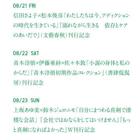
08/21 Fri
信田さよ子×松本俊彦
「わたしたちは今、アディクション
の時代を生きている」
『溺れながら生きる 依存とケア
のあいだで』（文藝春秋）刊行記念
08/22 Sat
青木淳悟×伊藤亜紗×佐々木敦
「小説の身体と私の
からだ」
『青木淳悟初期作品コレクション』（書肆侃侃
房）刊行記念
08/23 Sun
上坂あゆ美×鈴木ジェロニモ
「自分にまつわる真剣で滑
稽な会話」
『会社ではおならをしてはいけません』『もっ
と真剣になればよかった』W刊行記念