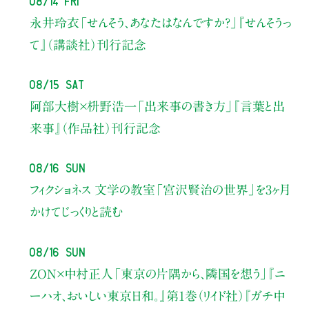
永井玲衣
「せんそう、あなたはなんですか？」
『せんそうっ
て』（講談社）刊行記念
08/15 Sat
阿部大樹×枡野浩一
「出来事の書き方」
『言葉と出
来事』（作品社）刊行記念
08/16 Sun
フィクショネス 文学の教室
「宮沢賢治の世界」を3ヶ月
かけてじっくりと読む
08/16 Sun
ZON×中村正人
「東京の片隅から、隣国を想う」
『ニ
ーハオ、おいしい東京日和。』第1巻（リイド社）
『ガチ中