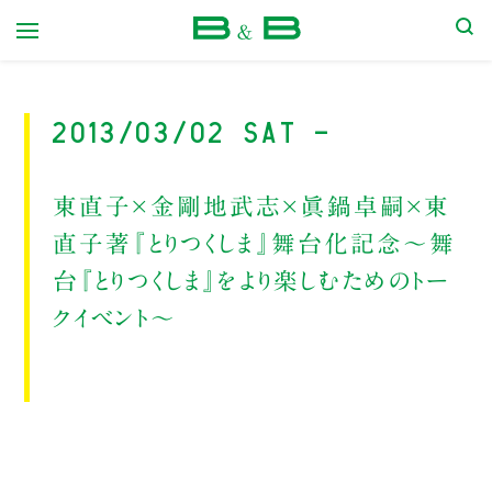
本屋 B&B
2013/03/02 Sat -
東直子×金剛地武志×眞鍋卓嗣×東
直子著『とりつくしま』舞台化記念～舞
台『とりつくしま』をより楽しむためのトー
クイベント～