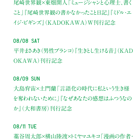
尾崎世界観×東畑開人
「ミュージシャンと心理士、書く
こと」
『尾崎世界観の書かなかったこと日記』『ミドル・エ
イジ・ビギンズ』（KADOKAWA）W刊行記念
08/08 Sat
平井まさあき（男性ブランコ）
『生きとし生ける音』（KAD
OKAWA）刊行記念
08/09 Sun
大島育宙×土門蘭
「言語化の時代に私という生き様
を奪われないために」
『なぜあなたの感想はふつうなの
か』（大和書房）刊行記念
08/11 Tue
藁谷周太郎×横山陸渡×トミヤマユキコ
「漫画の作者・