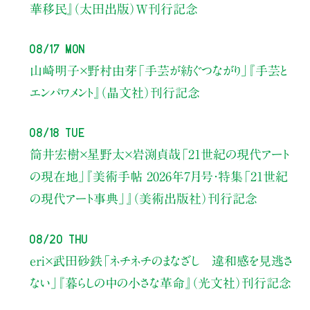
華移民』（太田出版）W刊行記念
08/17 Mon
山崎明子×野村由芽
「手芸が紡ぐつながり」
『手芸と
エンパワメント』（晶文社）刊行記念
08/18 Tue
筒井宏樹×星野太×岩渕貞哉
「21世紀の現代アート
の現在地」
『美術手帖 2026年7月号・
特集「21世紀
の現代アート事典」』（美術出版社）刊行記念
08/20 Thu
eri×武田砂鉄
「ネチネチのまなざし 違和感を見逃さ
ない」
『暮らしの中の小さな革命』（光文社）刊行記念