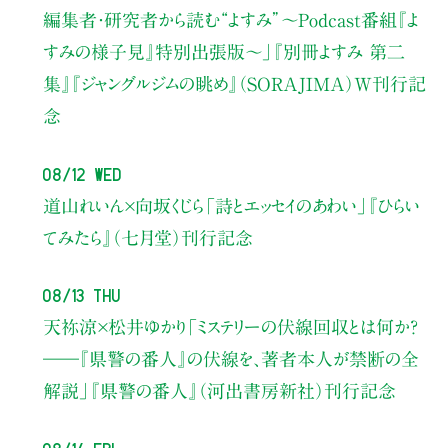
編集者・研究者から読む“よすみ”
〜Podcast番組『よ
すみの様子見』特別出張版〜」
『別冊よすみ 第二
集』『ジャングルジムの眺め』（SORAJIMA）W刊行記
念
08/12 Wed
道山れいん×向坂くじら
「詩とエッセイのあわい」
『ひらい
てみたら』（七月堂）刊行記念
08/13 Thu
天祢涼×松井ゆかり
「ミステリーの伏線回収とは何か？
――『県警の番人』の伏線を、著者本人が禁断の全
解説」
『県警の番人』（河出書房新社）刊行記念
08/14 Fri