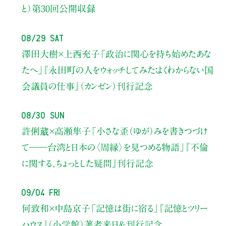
と）
第30回公開収録
08/29 Sat
澤田大樹×上西充子
「政治に関心を持ち始めたあな
たへ」
『永田町の人をウォッチしてみた：よくわからない国
会議員の仕事』（カンゼン）刊行記念
08/30 Sun
許俐葳×高瀬隼子
「小さな歪（ゆが）みを書きつづけ
て――
台湾と日本の〈周縁〉を見つめる物語」
『不倫
に関する、ちょっとした疑問』刊行記念
09/04 Fri
何致和×中島京子
「記憶は街に宿る」
『記憶とツリー
ハウス』（小学館）著者来日＆刊行記念