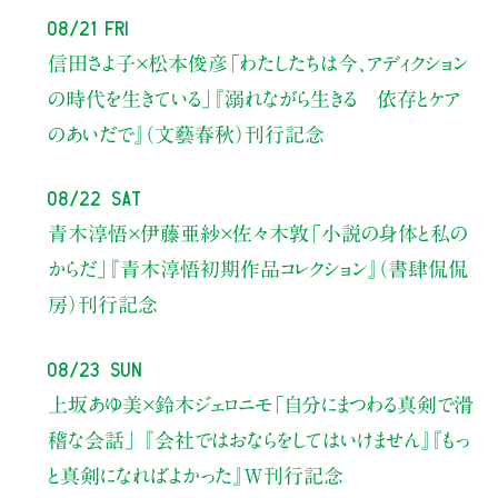
08/21 Fri
信田さよ子×松本俊彦
「わたしたちは今、アディクション
の時代を生きている」
『溺れながら生きる 依存とケア
のあいだで』（文藝春秋）刊行記念
08/22 Sat
青木淳悟×伊藤亜紗×佐々木敦
「小説の身体と私の
からだ」
『青木淳悟初期作品コレクション』（書肆侃侃
房）刊行記念
08/23 Sun
上坂あゆ美×鈴木ジェロニモ
「自分にまつわる真剣で滑
稽な会話」
『会社ではおならをしてはいけません』『もっ
と真剣になればよかった』W刊行記念