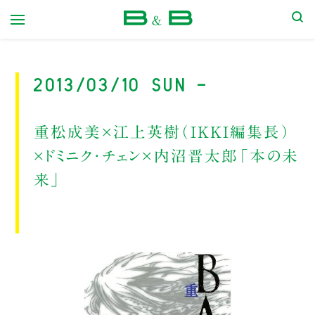
本屋 B&B
2013/03/10 Sun -
重松成美×江上英樹（IKKI編集長）
×ドミニク・チェン×内沼晋太郎「本の未
来」