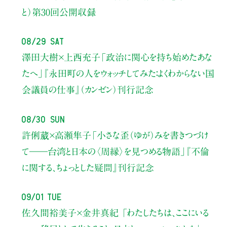
と）
第30回公開収録
08/29 Sat
澤田大樹×上西充子
「政治に関心を持ち始めたあな
たへ」
『永田町の人をウォッチしてみた：よくわからない国
会議員の仕事』（カンゼン）刊行記念
08/30 Sun
許俐葳×高瀬隼子
「小さな歪（ゆが）みを書きつづけ
て――
台湾と日本の〈周縁〉を見つめる物語」
『不倫
に関する、ちょっとした疑問』刊行記念
09/01 Tue
佐久間裕美子×金井真紀 「わたしたちは、ここにいる