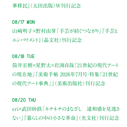
華移民』（太田出版）W刊行記念
08/17 Mon
山崎明子×野村由芽
「手芸が紡ぐつながり」
『手芸と
エンパワメント』（晶文社）刊行記念
08/18 Tue
筒井宏樹×星野太×岩渕貞哉
「21世紀の現代アート
の現在地」
『美術手帖 2026年7月号・
特集「21世紀
の現代アート事典」』（美術出版社）刊行記念
08/20 Thu
eri×武田砂鉄
「ネチネチのまなざし 違和感を見逃さ
ない」
『暮らしの中の小さな革命』（光文社）刊行記念