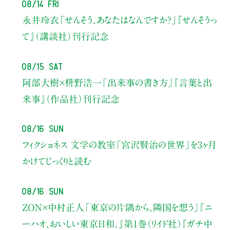
08/14 Fri
永井玲衣
「せんそう、あなたはなんですか？」
『せんそうっ
て』（講談社）刊行記念
08/15 Sat
阿部大樹×枡野浩一
「出来事の書き方」
『言葉と出
来事』（作品社）刊行記念
08/16 Sun
フィクショネス 文学の教室
「宮沢賢治の世界」を3ヶ月
かけてじっくりと読む
08/16 Sun
ZON×中村正人
「東京の片隅から、隣国を想う」
『ニ
ーハオ、おいしい東京日和。』第1巻（リイド社）
『ガチ中