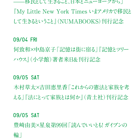
——移民として生きること、日本とニューヨークから」
『My Little New York Times いまアメリカで移民と
して生きるということ』（NUMABOOKS）刊行記念
09/04 Fri
何致和×中島京子
「記憶は街に宿る」
『記憶とツリー
ハウス』（小学館）著者来日＆刊行記念
09/05 Sat
木村草太×吉田恵里香
「これからの憲法と家族を考
える」
『法にとって家族とは何か』（青土社）刊行記念
09/05 Sat
豊﨑由美×星泉
第99回「読んでいいとも！ ガイブンの
輪」