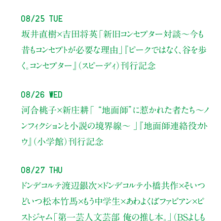
08/25 Tue
坂井直樹×吉田将英
「新旧コンセプター対談～今も
昔もコンセプトが必要な理由」
『ピークではなく、谷を歩
く。コンセプター』（スピーディ）刊行記念
08/26 Wed
河合桃子×新庄耕
「 “地面師”に惹かれた者たち〜ノ
ンフィクションと小説の境界線〜 」
『地面師連絡役カト
ウ』（小学館）刊行記念
08/27 Thu
ドンデコルテ渡辺銀次×ドンデコルテ小橋共作×そいつ
どいつ松本竹馬×もう中学生×あわよくばファビアン×ピ
ストジャム
「第一芸人文芸部 俺の推し本。」（BSよしも