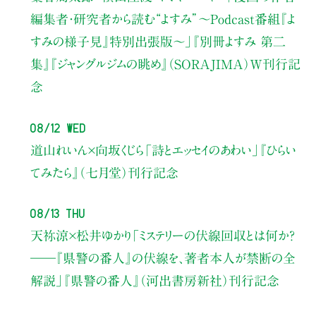
編集者・研究者から読む“よすみ”
〜Podcast番組『よ
すみの様子見』特別出張版〜」
『別冊よすみ 第二
集』『ジャングルジムの眺め』（SORAJIMA）W刊行記
念
08/12 Wed
道山れいん×向坂くじら
「詩とエッセイのあわい」
『ひらい
てみたら』（七月堂）刊行記念
08/13 Thu
天祢涼×松井ゆかり
「ミステリーの伏線回収とは何か？
――『県警の番人』の伏線を、著者本人が禁断の全
解説」
『県警の番人』（河出書房新社）刊行記念