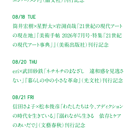
08/18 Tue
筒井宏樹×星野太×岩渕貞哉
「21世紀の現代アート
の現在地」
『美術手帖 2026年7月号・
特集「21世紀
の現代アート事典」』（美術出版社）刊行記念
08/20 Thu
eri×武田砂鉄
「ネチネチのまなざし 違和感を見逃さ
ない」
『暮らしの中の小さな革命』（光文社）刊行記念
08/21 Fri
信田さよ子×松本俊彦
「わたしたちは今、アディクション
の時代を生きている」
『溺れながら生きる 依存とケア
のあいだで』（文藝春秋）刊行記念