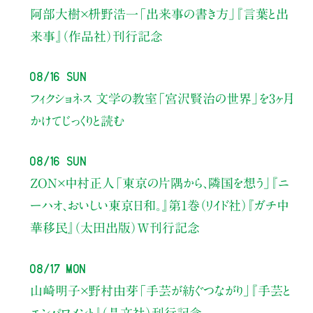
阿部大樹×枡野浩一
「出来事の書き方」
『言葉と出
来事』（作品社）刊行記念
08/16 Sun
フィクショネス 文学の教室
「宮沢賢治の世界」を3ヶ月
かけてじっくりと読む
08/16 Sun
ZON×中村正人
「東京の片隅から、隣国を想う」
『ニ
ーハオ、おいしい東京日和。』第1巻（リイド社）
『ガチ中
華移民』（太田出版）W刊行記念
08/17 Mon
山崎明子×野村由芽
「手芸が紡ぐつながり」
『手芸と
エンパワメント』（晶文社）刊行記念