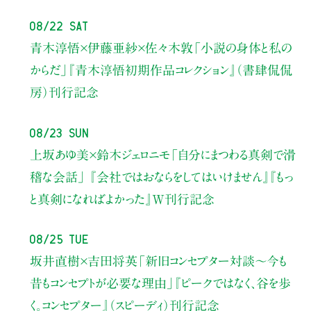
08/22 Sat
青木淳悟×伊藤亜紗×佐々木敦
「小説の身体と私の
からだ」
『青木淳悟初期作品コレクション』（書肆侃侃
房）刊行記念
08/23 Sun
上坂あゆ美×鈴木ジェロニモ
「自分にまつわる真剣で滑
稽な会話」
『会社ではおならをしてはいけません』『もっ
と真剣になればよかった』W刊行記念
08/25 Tue
坂井直樹×吉田将英
「新旧コンセプター対談～今も
昔もコンセプトが必要な理由」
『ピークではなく、谷を歩
く。コンセプター』（スピーディ）刊行記念