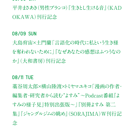
平井まさあき（男性ブランコ）
『生きとし生ける音』（KAD
OKAWA）刊行記念
08/09 Sun
大島育宙×土門蘭
「言語化の時代に私という生き様
を奪われないために」
『なぜあなたの感想はふつうなの
か』（大和書房）刊行記念
08/11 Tue
藁谷周太郎×横山陸渡×トミヤマユキコ
「漫画の作者・
編集者・研究者から読む“よすみ”
〜Podcast番組『よ
すみの様子見』特別出張版〜」
『別冊よすみ 第二
集』『ジャングルジムの眺め』（SORAJIMA）W刊行記
念