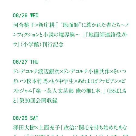
08/26 Wed
河合桃子×新庄耕
「 “地面師”に惹かれた者たち〜ノ
ンフィクションと小説の境界線〜 」
『地面師連絡役カト
ウ』（小学館）刊行記念
08/27 Thu
ドンデコルテ渡辺銀次×ドンデコルテ小橋共作×そいつ
どいつ松本竹馬×もう中学生×あわよくばファビアン×ピ
ストジャム
「第一芸人文芸部 俺の推し本。」（BSよしも
と）
第30回公開収録
08/29 Sat
澤田大樹×上西充子
「政治に関心を持ち始めたあな