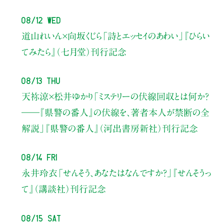
08/12 Wed
道山れいん×向坂くじら
「詩とエッセイのあわい」
『ひらい
てみたら』（七月堂）刊行記念
08/13 Thu
天祢涼×松井ゆかり
「ミステリーの伏線回収とは何か？
――『県警の番人』の伏線を、著者本人が禁断の全
解説」
『県警の番人』（河出書房新社）刊行記念
08/14 Fri
永井玲衣
「せんそう、あなたはなんですか？」
『せんそうっ
て』（講談社）刊行記念
08/15 Sat