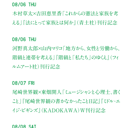
08/06 Thu
木村草太×吉田恵里香
「これからの憲法と家族を考
える」
『法にとって家族とは何か』（青土社）刊行記念
08/06 Thu
河野真太郎×山内マリコ
「地方から、女性と労働から、
階級と連帯を考える」
『階級と「私たち」のゆくえ』（フィ
ルムアート社）刊行記念
08/07 Fri
尾崎世界観×東畑開人
「ミュージシャンと心理士、書く
こと」
『尾崎世界観の書かなかったこと日記』『ミドル・エ
イジ・ビギンズ』（KADOKAWA）W刊行記念
08/08 Sat