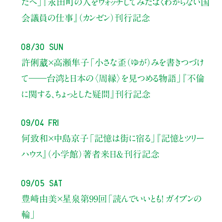
たへ」
『永田町の人をウォッチしてみた：よくわからない国
会議員の仕事』（カンゼン）刊行記念
08/30 Sun
許俐葳×高瀬隼子
「小さな歪（ゆが）みを書きつづけ
て――
台湾と日本の〈周縁〉を見つめる物語」
『不倫
に関する、ちょっとした疑問』刊行記念
09/04 Fri
何致和×中島京子
「記憶は街に宿る」
『記憶とツリー
ハウス』（小学館）著者来日＆刊行記念
09/05 Sat
豊﨑由美×星泉
第99回「読んでいいとも！ ガイブンの
輪」