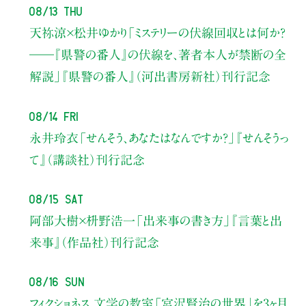
08/13 Thu
天祢涼×松井ゆかり
「ミステリーの伏線回収とは何か？
――『県警の番人』の伏線を、著者本人が禁断の全
解説」
『県警の番人』（河出書房新社）刊行記念
08/14 Fri
永井玲衣
「せんそう、あなたはなんですか？」
『せんそうっ
て』（講談社）刊行記念
08/15 Sat
阿部大樹×枡野浩一
「出来事の書き方」
『言葉と出
来事』（作品社）刊行記念
08/16 Sun
フィクショネス 文学の教室
「宮沢賢治の世界」を3ヶ月