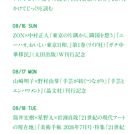
かけてじっくりと読む
08/16 Sun
ZON×中村正人
「東京の片隅から、隣国を想う」
『ニ
ーハオ、おいしい東京日和。』第1巻（リイド社）
『ガチ中
華移民』（太田出版）W刊行記念
08/17 Mon
山崎明子×野村由芽
「手芸が紡ぐつながり」
『手芸と
エンパワメント』（晶文社）刊行記念
08/18 Tue
筒井宏樹×星野太×岩渕貞哉
「21世紀の現代アート
の現在地」
『美術手帖 2026年7月号・
特集「21世紀