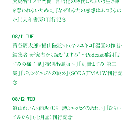
大島育宙×土門蘭
「言語化の時代に私という生き様
を奪われないために」
『なぜあなたの感想はふつうなの
か』（大和書房）刊行記念
08/11 Tue
藁谷周太郎×横山陸渡×トミヤマユキコ
「漫画の作者・
編集者・研究者から読む“よすみ”
〜Podcast番組『よ
すみの様子見』特別出張版〜」
『別冊よすみ 第二
集』『ジャングルジムの眺め』（SORAJIMA）W刊行記
念
08/12 Wed
道山れいん×向坂くじら
「詩とエッセイのあわい」
『ひらい
てみたら』（七月堂）刊行記念