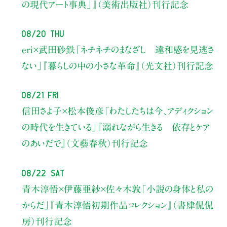
の現代アート事典」』（美術出版社）刊行記念
08/20 Thu
eri×武田砂鉄
「ネチネチのまなざし 違和感を見逃さ
ない」
『暮らしの中の小さな革命』（光文社）刊行記念
08/21 Fri
信田さよ子×松本俊彦
「わたしたちは今、アディクション
の時代を生きている」
『溺れながら生きる 依存とケア
のあいだで』（文藝春秋）刊行記念
08/22 Sat
青木淳悟×伊藤亜紗×佐々木敦
「小説の身体と私の
からだ」
『青木淳悟初期作品コレクション』（書肆侃侃
房）刊行記念