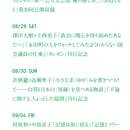
ストジャム
「第一芸人文芸部 俺の推し本。」（BSよしも
と）
第30回公開収録
08/29 Sat
澤田大樹×上西充子
「政治に関心を持ち始めたあな
たへ」
『永田町の人をウォッチしてみた：よくわからない国
会議員の仕事』（カンゼン）刊行記念
08/30 Sun
許俐葳×高瀬隼子
「小さな歪（ゆが）みを書きつづけ
て――
台湾と日本の〈周縁〉を見つめる物語」
『不倫
に関する、ちょっとした疑問』刊行記念
09/04 Fri
何致和×中島京子
「記憶は街に宿る」
『記憶とツリー