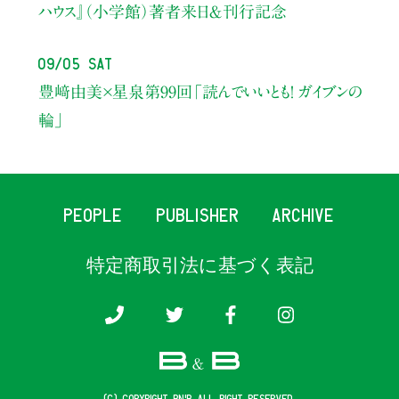
ハウス』（小学館）著者来日＆刊行記念
09/05 Sat
豊﨑由美×星泉
第99回「読んでいいとも！ ガイブンの
輪」
PEOPLE
PUBLISHER
ARCHIVE
特定商取引法に基づく表記
(c) COPYRIGHT B&B ALL RIGHT RESERVED.