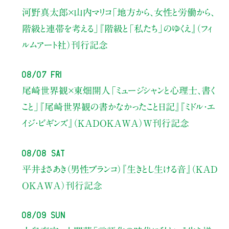
河野真太郎×山内マリコ
「地方から、女性と労働から、
階級と連帯を考える」
『階級と「私たち」のゆくえ』（フィ
ルムアート社）刊行記念
08/07 Fri
尾崎世界観×東畑開人
「ミュージシャンと心理士、書く
こと」
『尾崎世界観の書かなかったこと日記』『ミドル・エ
イジ・ビギンズ』（KADOKAWA）W刊行記念
08/08 Sat
平井まさあき（男性ブランコ）
『生きとし生ける音』（KAD
OKAWA）刊行記念
08/09 Sun