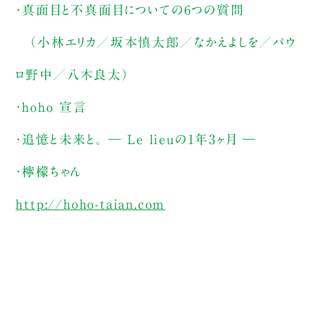
・真面目と不真面目についての6つの質問
（小林エリカ／坂本慎太郎／なかえよしを／パウ
ロ野中／八木良太）
・hoho 宣言
・追憶と未来と。 ― Le lieuの1年3ヶ月 ―
・檸檬ちゃん
http://hoho-taian.com