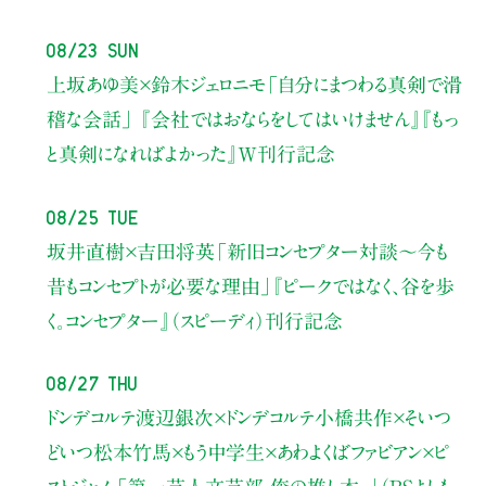
08/23 Sun
上坂あゆ美×鈴木ジェロニモ
「自分にまつわる真剣で滑
稽な会話」
『会社ではおならをしてはいけません』『もっ
と真剣になればよかった』W刊行記念
08/25 Tue
坂井直樹×吉田将英
「新旧コンセプター対談～今も
昔もコンセプトが必要な理由」
『ピークではなく、谷を歩
く。コンセプター』（スピーディ）刊行記念
08/27 Thu
ドンデコルテ渡辺銀次×ドンデコルテ小橋共作×そいつ
どいつ松本竹馬×もう中学生×あわよくばファビアン×ピ