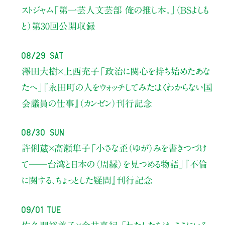
ストジャム
「第一芸人文芸部 俺の推し本。」（BSよしも
と）
第30回公開収録
08/29 Sat
澤田大樹×上西充子
「政治に関心を持ち始めたあな
たへ」
『永田町の人をウォッチしてみた：よくわからない国
会議員の仕事』（カンゼン）刊行記念
08/30 Sun
許俐葳×高瀬隼子
「小さな歪（ゆが）みを書きつづけ
て――
台湾と日本の〈周縁〉を見つめる物語」
『不倫
に関する、ちょっとした疑問』刊行記念
09/01 Tue