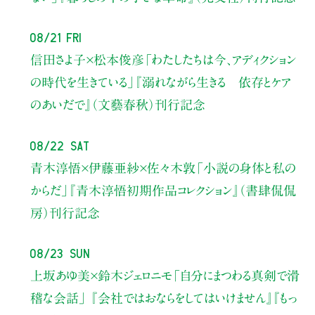
08/21 Fri
信田さよ子×松本俊彦
「わたしたちは今、アディクション
の時代を生きている」
『溺れながら生きる 依存とケア
のあいだで』（文藝春秋）刊行記念
08/22 Sat
青木淳悟×伊藤亜紗×佐々木敦
「小説の身体と私の
からだ」
『青木淳悟初期作品コレクション』（書肆侃侃
房）刊行記念
08/23 Sun
上坂あゆ美×鈴木ジェロニモ
「自分にまつわる真剣で滑
稽な会話」
『会社ではおならをしてはいけません』『もっ