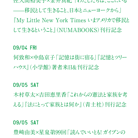
佐久間裕美子×金井真紀 「わたしたちは、ここにいる
——移民として生きること、日本とニューヨークから」
『My Little New York Times いまアメリカで移民と
して生きるということ』（NUMABOOKS）刊行記念
09/04 Fri
何致和×中島京子
「記憶は街に宿る」
『記憶とツリー
ハウス』（小学館）著者来日＆刊行記念
09/05 Sat
木村草太×吉田恵里香
「これからの憲法と家族を考
える」
『法にとって家族とは何か』（青土社）刊行記念
09/05 Sat
豊﨑由美×星泉
第99回「読んでいいとも！ ガイブンの