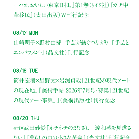
ーハオ、おいしい東京日和。』第1巻（リイド社）
『ガチ中
華移民』（太田出版）W刊行記念
08/17 Mon
山崎明子×野村由芽
「手芸が紡ぐつながり」
『手芸と
エンパワメント』（晶文社）刊行記念
08/18 Tue
筒井宏樹×星野太×岩渕貞哉
「21世紀の現代アート
の現在地」
『美術手帖 2026年7月号・
特集「21世紀
の現代アート事典」』（美術出版社）刊行記念
08/20 Thu
eri×武田砂鉄
「ネチネチのまなざし 違和感を見逃さ
ない」
『暮らしの中の小さな革命』（光文社）刊行記念