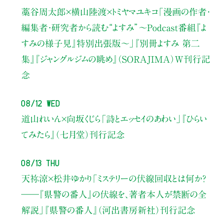
藁谷周太郎×横山陸渡×トミヤマユキコ
「漫画の作者・
編集者・研究者から読む“よすみ”
〜Podcast番組『よ
すみの様子見』特別出張版〜」
『別冊よすみ 第二
集』『ジャングルジムの眺め』（SORAJIMA）W刊行記
念
08/12 Wed
道山れいん×向坂くじら
「詩とエッセイのあわい」
『ひらい
てみたら』（七月堂）刊行記念
08/13 Thu
天祢涼×松井ゆかり
「ミステリーの伏線回収とは何か？
――『県警の番人』の伏線を、著者本人が禁断の全
解説」
『県警の番人』（河出書房新社）刊行記念