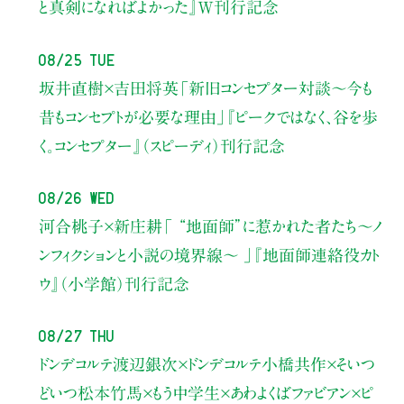
と真剣になればよかった』W刊行記念
08/25 Tue
坂井直樹×吉田将英
「新旧コンセプター対談～今も
昔もコンセプトが必要な理由」
『ピークではなく、谷を歩
く。コンセプター』（スピーディ）刊行記念
08/26 Wed
河合桃子×新庄耕
「 “地面師”に惹かれた者たち〜ノ
ンフィクションと小説の境界線〜 」
『地面師連絡役カト
ウ』（小学館）刊行記念
08/27 Thu
ドンデコルテ渡辺銀次×ドンデコルテ小橋共作×そいつ
どいつ松本竹馬×もう中学生×あわよくばファビアン×ピ