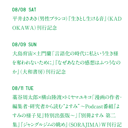
08/08 Sat
平井まさあき（男性ブランコ）
『生きとし生ける音』（KAD
OKAWA）刊行記念
08/09 Sun
大島育宙×土門蘭
「言語化の時代に私という生き様
を奪われないために」
『なぜあなたの感想はふつうなの
か』（大和書房）刊行記念
08/11 Tue
藁谷周太郎×横山陸渡×トミヤマユキコ
「漫画の作者・
編集者・研究者から読む“よすみ”
〜Podcast番組『よ
すみの様子見』特別出張版〜」
『別冊よすみ 第二
集』『ジャングルジムの眺め』（SORAJIMA）W刊行記