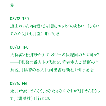
念
08/12 Wed
道山れいん×向坂くじら
「詩とエッセイのあわい」
『ひらい
てみたら』（七月堂）刊行記念
08/13 Thu
天祢涼×松井ゆかり
「ミステリーの伏線回収とは何か？
――『県警の番人』の伏線を、著者本人が禁断の全
解説」
『県警の番人』（河出書房新社）刊行記念
08/14 Fri
永井玲衣
「せんそう、あなたはなんですか？」
『せんそうっ
て』（講談社）刊行記念