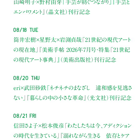
山崎明子×野村由芽
「手芸が紡ぐつながり」
『手芸と
エンパワメント』（晶文社）刊行記念
08/18 Tue
筒井宏樹×星野太×岩渕貞哉
「21世紀の現代アート
の現在地」
『美術手帖 2026年7月号・
特集「21世紀
の現代アート事典」』（美術出版社）刊行記念
08/20 Thu
eri×武田砂鉄
「ネチネチのまなざし 違和感を見逃さ
ない」
『暮らしの中の小さな革命』（光文社）刊行記念
08/21 Fri
信田さよ子×松本俊彦
「わたしたちは今、アディクション
の時代を生きている」
『溺れながら生きる 依存とケア