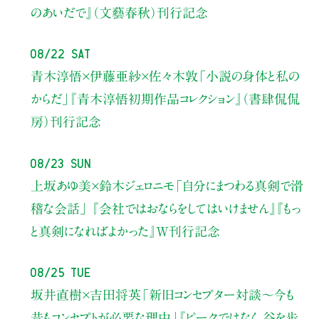
のあいだで』（文藝春秋）刊行記念
08/22 Sat
青木淳悟×伊藤亜紗×佐々木敦
「小説の身体と私の
からだ」
『青木淳悟初期作品コレクション』（書肆侃侃
房）刊行記念
08/23 Sun
上坂あゆ美×鈴木ジェロニモ
「自分にまつわる真剣で滑
稽な会話」
『会社ではおならをしてはいけません』『もっ
と真剣になればよかった』W刊行記念
08/25 Tue
坂井直樹×吉田将英
「新旧コンセプター対談～今も
昔もコンセプトが必要な理由」
『ピークではなく、谷を歩