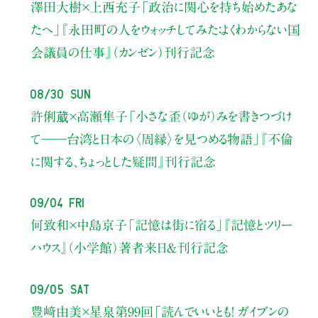
澤田大樹×上西充子
「政治に関心を持ち始めたあな
たへ」
『永田町の人をウォッチしてみた：よくわからない国
会議員の仕事』（カンゼン）刊行記念
08/30 Sun
許俐葳×高瀬隼子
「小さな歪（ゆが）みを書きつづけ
て――
台湾と日本の〈周縁〉を見つめる物語」
『不倫
に関する、ちょっとした疑問』刊行記念
09/04 Fri
何致和×中島京子
「記憶は街に宿る」
『記憶とツリー
ハウス』（小学館）著者来日＆刊行記念
09/05 Sat
豊﨑由美×星泉
第99回「読んでいいとも！ ガイブンの