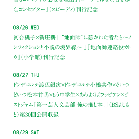
く。コンセプター』（スピーディ）刊行記念
08/26 Wed
河合桃子×新庄耕
「 “地面師”に惹かれた者たち〜ノ
ンフィクションと小説の境界線〜 」
『地面師連絡役カト
ウ』（小学館）刊行記念
08/27 Thu
ドンデコルテ渡辺銀次×ドンデコルテ小橋共作×そいつ
どいつ松本竹馬×もう中学生×あわよくばファビアン×ピ
ストジャム
「第一芸人文芸部 俺の推し本。」（BSよしも
と）
第30回公開収録
08/29 Sat