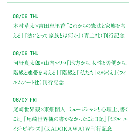
08/06 Thu
木村草太×吉田恵里香
「これからの憲法と家族を考
える」
『法にとって家族とは何か』（青土社）刊行記念
08/06 Thu
河野真太郎×山内マリコ
「地方から、女性と労働から、
階級と連帯を考える」
『階級と「私たち」のゆくえ』（フィ
ルムアート社）刊行記念
08/07 Fri
尾崎世界観×東畑開人
「ミュージシャンと心理士、書く
こと」
『尾崎世界観の書かなかったこと日記』『ミドル・エ
イジ・ビギンズ』（KADOKAWA）W刊行記念