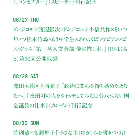
く。コンセプター』（スピーディ）刊行記念
08/27 Thu
ドンデコルテ渡辺銀次×ドンデコルテ小橋共作×そいつ
どいつ松本竹馬×もう中学生×あわよくばファビアン×ピ
ストジャム
「第一芸人文芸部 俺の推し本。」（BSよしも
と）
第30回公開収録
08/29 Sat
澤田大樹×上西充子
「政治に関心を持ち始めたあな
たへ」
『永田町の人をウォッチしてみた：よくわからない国
会議員の仕事』（カンゼン）刊行記念
08/30 Sun
許俐葳×高瀬隼子
「小さな歪（ゆが）みを書きつづけ