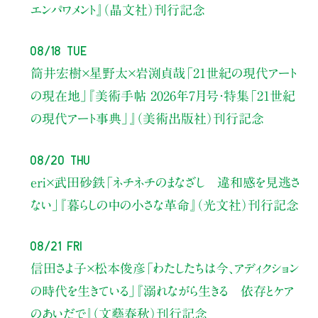
エンパワメント』（晶文社）刊行記念
08/18 Tue
筒井宏樹×星野太×岩渕貞哉
「21世紀の現代アート
の現在地」
『美術手帖 2026年7月号・
特集「21世紀
の現代アート事典」』（美術出版社）刊行記念
08/20 Thu
eri×武田砂鉄
「ネチネチのまなざし 違和感を見逃さ
ない」
『暮らしの中の小さな革命』（光文社）刊行記念
08/21 Fri
信田さよ子×松本俊彦
「わたしたちは今、アディクション
の時代を生きている」
『溺れながら生きる 依存とケア
のあいだで』（文藝春秋）刊行記念