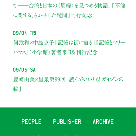
て――
台湾と日本の〈周縁〉を見つめる物語」
『不倫
に関する、ちょっとした疑問』刊行記念
09/04 Fri
何致和×中島京子
「記憶は街に宿る」
『記憶とツリー
ハウス』（小学館）著者来日＆刊行記念
09/05 Sat
豊﨑由美×星泉
第99回「読んでいいとも！ ガイブンの
輪」
PEOPLE
PUBLISHER
ARCHIVE