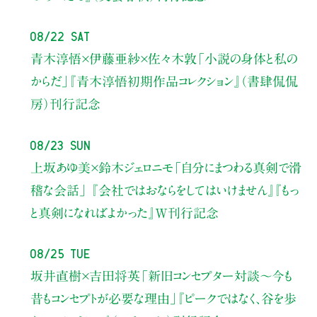
08/22 Sat
青木淳悟×伊藤亜紗×佐々木敦
「小説の身体と私の
からだ」
『青木淳悟初期作品コレクション』（書肆侃侃
房）刊行記念
08/23 Sun
上坂あゆ美×鈴木ジェロニモ
「自分にまつわる真剣で滑
稽な会話」
『会社ではおならをしてはいけません』『もっ
と真剣になればよかった』W刊行記念
08/25 Tue
坂井直樹×吉田将英
「新旧コンセプター対談～今も
昔もコンセプトが必要な理由」
『ピークではなく、谷を歩