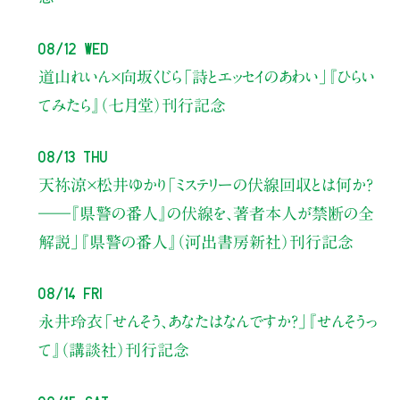
08/12 Wed
道山れいん×向坂くじら
「詩とエッセイのあわい」
『ひらい
てみたら』（七月堂）刊行記念
08/13 Thu
天祢涼×松井ゆかり
「ミステリーの伏線回収とは何か？
――『県警の番人』の伏線を、著者本人が禁断の全
解説」
『県警の番人』（河出書房新社）刊行記念
08/14 Fri
永井玲衣
「せんそう、あなたはなんですか？」
『せんそうっ
て』（講談社）刊行記念
08/15 Sat