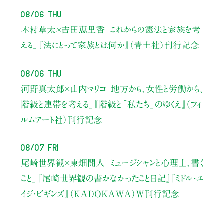
08/06 Thu
木村草太×吉田恵里香
「これからの憲法と家族を考
える」
『法にとって家族とは何か』（青土社）刊行記念
08/06 Thu
河野真太郎×山内マリコ
「地方から、女性と労働から、
階級と連帯を考える」
『階級と「私たち」のゆくえ』（フィ
ルムアート社）刊行記念
08/07 Fri
尾崎世界観×東畑開人
「ミュージシャンと心理士、書く
こと」
『尾崎世界観の書かなかったこと日記』『ミドル・エ
イジ・ビギンズ』（KADOKAWA）W刊行記念