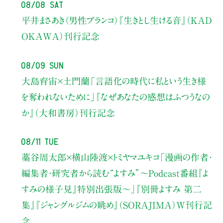
08/08 Sat
平井まさあき（男性ブランコ）
『生きとし生ける音』（KAD
OKAWA）刊行記念
08/09 Sun
大島育宙×土門蘭
「言語化の時代に私という生き様
を奪われないために」
『なぜあなたの感想はふつうなの
か』（大和書房）刊行記念
08/11 Tue
藁谷周太郎×横山陸渡×トミヤマユキコ
「漫画の作者・
編集者・研究者から読む“よすみ”
〜Podcast番組『よ
すみの様子見』特別出張版〜」
『別冊よすみ 第二
集』『ジャングルジムの眺め』（SORAJIMA）W刊行記
念