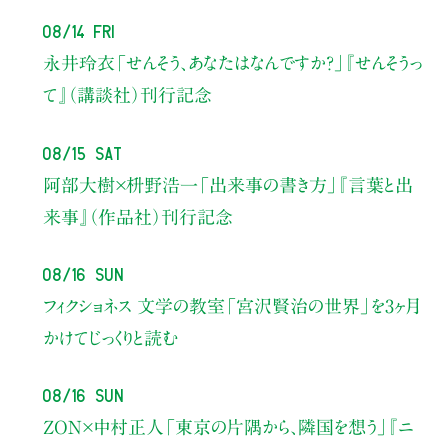
08/14 Fri
永井玲衣
「せんそう、あなたはなんですか？」
『せんそうっ
て』（講談社）刊行記念
08/15 Sat
阿部大樹×枡野浩一
「出来事の書き方」
『言葉と出
来事』（作品社）刊行記念
08/16 Sun
フィクショネス 文学の教室
「宮沢賢治の世界」を3ヶ月
かけてじっくりと読む
08/16 Sun
ZON×中村正人
「東京の片隅から、隣国を想う」
『ニ