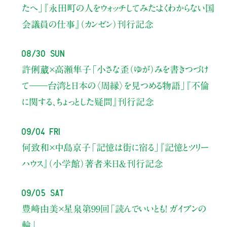
たへ」
『永田町の人をウォッチしてみた：よくわからない国
会議員の仕事』（カンゼン）刊行記念
08/30 Sun
許俐葳×高瀬隼子
「小さな歪（ゆが）みを書きつづけ
て――
台湾と日本の〈周縁〉を見つめる物語」
『不倫
に関する、ちょっとした疑問』刊行記念
09/04 Fri
何致和×中島京子
「記憶は街に宿る」
『記憶とツリー
ハウス』（小学館）著者来日＆刊行記念
09/05 Sat
豊﨑由美×星泉
第99回「読んでいいとも！ ガイブンの
輪」