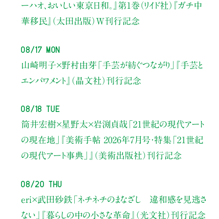
ーハオ、おいしい東京日和。』第1巻（リイド社）
『ガチ中
華移民』（太田出版）W刊行記念
08/17 Mon
山崎明子×野村由芽
「手芸が紡ぐつながり」
『手芸と
エンパワメント』（晶文社）刊行記念
08/18 Tue
筒井宏樹×星野太×岩渕貞哉
「21世紀の現代アート
の現在地」
『美術手帖 2026年7月号・
特集「21世紀
の現代アート事典」』（美術出版社）刊行記念
08/20 Thu
eri×武田砂鉄
「ネチネチのまなざし 違和感を見逃さ
ない」
『暮らしの中の小さな革命』（光文社）刊行記念