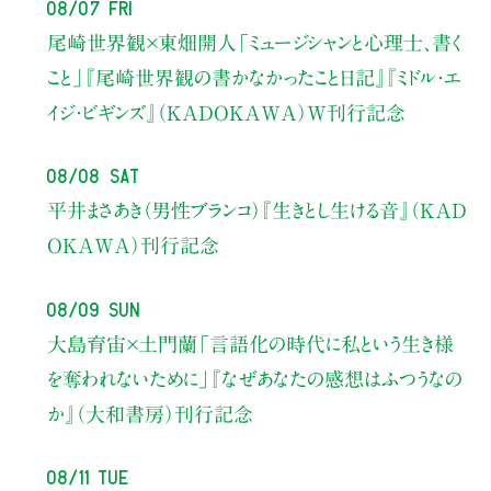
08/07 Fri
尾崎世界観×東畑開人
「ミュージシャンと心理士、書く
こと」
『尾崎世界観の書かなかったこと日記』『ミドル・エ
イジ・ビギンズ』（KADOKAWA）W刊行記念
08/08 Sat
平井まさあき（男性ブランコ）
『生きとし生ける音』（KAD
OKAWA）刊行記念
08/09 Sun
大島育宙×土門蘭
「言語化の時代に私という生き様
を奪われないために」
『なぜあなたの感想はふつうなの
か』（大和書房）刊行記念
08/11 Tue