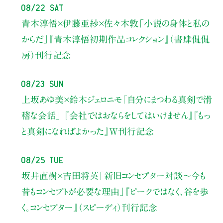
08/22 Sat
青木淳悟×伊藤亜紗×佐々木敦
「小説の身体と私の
からだ」
『青木淳悟初期作品コレクション』（書肆侃侃
房）刊行記念
08/23 Sun
上坂あゆ美×鈴木ジェロニモ
「自分にまつわる真剣で滑
稽な会話」
『会社ではおならをしてはいけません』『もっ
と真剣になればよかった』W刊行記念
08/25 Tue
坂井直樹×吉田将英
「新旧コンセプター対談～今も
昔もコンセプトが必要な理由」
『ピークではなく、谷を歩
く。コンセプター』（スピーディ）刊行記念