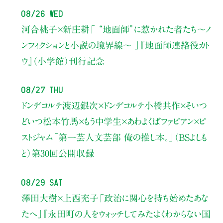
08/26 Wed
河合桃子×新庄耕
「 “地面師”に惹かれた者たち〜ノ
ンフィクションと小説の境界線〜 」
『地面師連絡役カト
ウ』（小学館）刊行記念
08/27 Thu
ドンデコルテ渡辺銀次×ドンデコルテ小橋共作×そいつ
どいつ松本竹馬×もう中学生×あわよくばファビアン×ピ
ストジャム
「第一芸人文芸部 俺の推し本。」（BSよしも
と）
第30回公開収録
08/29 Sat
澤田大樹×上西充子
「政治に関心を持ち始めたあな
たへ」
『永田町の人をウォッチしてみた：よくわからない国