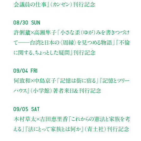
会議員の仕事』（カンゼン）刊行記念
08/30 Sun
許俐葳×高瀬隼子
「小さな歪（ゆが）みを書きつづけ
て――
台湾と日本の〈周縁〉を見つめる物語」
『不倫
に関する、ちょっとした疑問』刊行記念
09/04 Fri
何致和×中島京子
「記憶は街に宿る」
『記憶とツリー
ハウス』（小学館）著者来日＆刊行記念
09/05 Sat
木村草太×吉田恵里香
「これからの憲法と家族を考
える」
『法にとって家族とは何か』（青土社）刊行記念