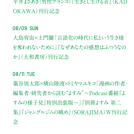
平井まさあき（男性ブランコ）
『生きとし生ける音』（KAD
OKAWA）刊行記念
08/09 Sun
大島育宙×土門蘭
「言語化の時代に私という生き様
を奪われないために」
『なぜあなたの感想はふつうなの
か』（大和書房）刊行記念
08/11 Tue
藁谷周太郎×横山陸渡×トミヤマユキコ
「漫画の作者・
編集者・研究者から読む“よすみ”
〜Podcast番組『よ
すみの様子見』特別出張版〜」
『別冊よすみ 第二
集』『ジャングルジムの眺め』（SORAJIMA）W刊行記
念