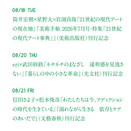
08/18 Tue
筒井宏樹×星野太×岩渕貞哉
「21世紀の現代アート
の現在地」
『美術手帖 2026年7月号・
特集「21世紀
の現代アート事典」』（美術出版社）刊行記念
08/20 Thu
eri×武田砂鉄
「ネチネチのまなざし 違和感を見逃さ
ない」
『暮らしの中の小さな革命』（光文社）刊行記念
08/21 Fri
信田さよ子×松本俊彦
「わたしたちは今、アディクション
の時代を生きている」
『溺れながら生きる 依存とケア
のあいだで』（文藝春秋）刊行記念