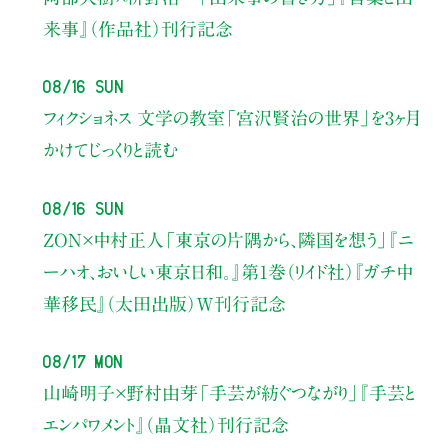
来事』（作品社）刊行記念
08/16 Sun
フィクショネス 文学の教室
「宮沢賢治の世界」を3ヶ月
かけてじっくりと読む
08/16 Sun
ZON×中村正人
「東京の片隅から、隣国を想う」
『ニ
ーハオ、おいしい東京日和。』第1巻（リイド社）
『ガチ中
華移民』（太田出版）W刊行記念
08/17 Mon
山崎明子×野村由芽
「手芸が紡ぐつながり」
『手芸と
エンパワメント』（晶文社）刊行記念