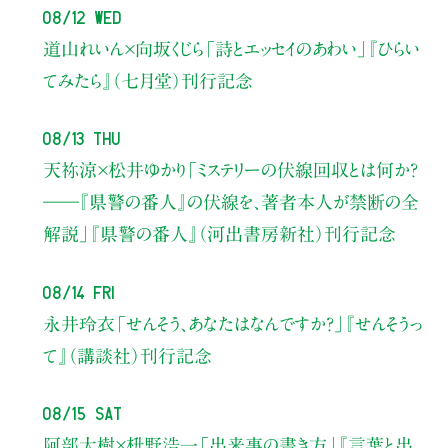
08/12 Wed
道山れいん×向坂くじら
「詩とエッセイのあわい」
『ひらい
てみたら』（七月堂）刊行記念
08/13 Thu
天祢涼×松井ゆかり
「ミステリーの伏線回収とは何か？
――『県警の番人』の伏線を、著者本人が禁断の全
解説」
『県警の番人』（河出書房新社）刊行記念
08/14 Fri
永井玲衣
「せんそう、あなたはなんですか？」
『せんそうっ
て』（講談社）刊行記念
08/15 Sat
阿部大樹×枡野浩一
「出来事の書き方」
『言葉と出