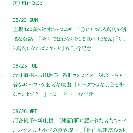
房）刊行記念
08/23 Sun
上坂あゆ美×鈴木ジェロニモ
「自分にまつわる真剣で滑
稽な会話」
『会社ではおならをしてはいけません』『もっ
と真剣になればよかった』W刊行記念
08/25 Tue
坂井直樹×吉田将英
「新旧コンセプター対談～今も
昔もコンセプトが必要な理由」
『ピークではなく、谷を歩
く。コンセプター』（スピーディ）刊行記念
08/26 Wed
河合桃子×新庄耕
「 “地面師”に惹かれた者たち〜ノ
ンフィクションと小説の境界線〜 」
『地面師連絡役カト