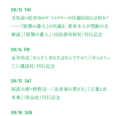
08/13 Thu
天祢涼×松井ゆかり
「ミステリーの伏線回収とは何か？
――『県警の番人』の伏線を、著者本人が禁断の全
解説」
『県警の番人』（河出書房新社）刊行記念
08/14 Fri
永井玲衣
「せんそう、あなたはなんですか？」
『せんそうっ
て』（講談社）刊行記念
08/15 Sat
阿部大樹×枡野浩一
「出来事の書き方」
『言葉と出
来事』（作品社）刊行記念
08/16 Sun