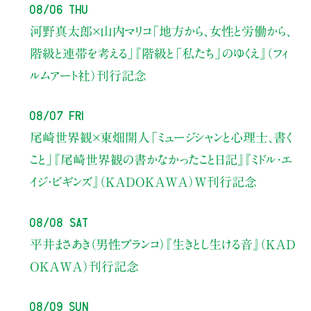
08/06 Thu
河野真太郎×山内マリコ
「地方から、女性と労働から、
階級と連帯を考える」
『階級と「私たち」のゆくえ』（フィ
ルムアート社）刊行記念
08/07 Fri
尾崎世界観×東畑開人
「ミュージシャンと心理士、書く
こと」
『尾崎世界観の書かなかったこと日記』『ミドル・エ
イジ・ビギンズ』（KADOKAWA）W刊行記念
08/08 Sat
平井まさあき（男性ブランコ）
『生きとし生ける音』（KAD
OKAWA）刊行記念
08/09 Sun