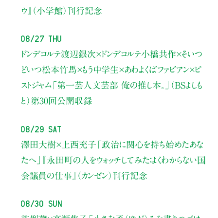
ウ』（小学館）刊行記念
08/27 Thu
ドンデコルテ渡辺銀次×ドンデコルテ小橋共作×そいつ
どいつ松本竹馬×もう中学生×あわよくばファビアン×ピ
ストジャム
「第一芸人文芸部 俺の推し本。」（BSよしも
と）
第30回公開収録
08/29 Sat
澤田大樹×上西充子
「政治に関心を持ち始めたあな
たへ」
『永田町の人をウォッチしてみた：よくわからない国
会議員の仕事』（カンゼン）刊行記念
08/30 Sun