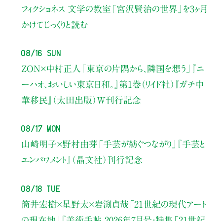
フィクショネス 文学の教室
「宮沢賢治の世界」を3ヶ月
かけてじっくりと読む
08/16 Sun
ZON×中村正人
「東京の片隅から、隣国を想う」
『ニ
ーハオ、おいしい東京日和。』第1巻（リイド社）
『ガチ中
華移民』（太田出版）W刊行記念
08/17 Mon
山崎明子×野村由芽
「手芸が紡ぐつながり」
『手芸と
エンパワメント』（晶文社）刊行記念
08/18 Tue
筒井宏樹×星野太×岩渕貞哉
「21世紀の現代アート
の現在地」
『美術手帖 2026年7月号・
特集「21世紀