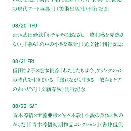
の現代アート事典」』（美術出版社）刊行記念
08/20 Thu
eri×武田砂鉄
「ネチネチのまなざし 違和感を見逃さ
ない」
『暮らしの中の小さな革命』（光文社）刊行記念
08/21 Fri
信田さよ子×松本俊彦
「わたしたちは今、アディクション
の時代を生きている」
『溺れながら生きる 依存とケア
のあいだで』（文藝春秋）刊行記念
08/22 Sat
青木淳悟×伊藤亜紗×佐々木敦
「小説の身体と私の
からだ」
『青木淳悟初期作品コレクション』（書肆侃侃