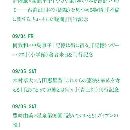
許俐葳×高瀬隼子
「小さな歪（ゆが）みを書きつづけ
て――
台湾と日本の〈周縁〉を見つめる物語」
『不倫
に関する、ちょっとした疑問』刊行記念
09/04 Fri
何致和×中島京子
「記憶は街に宿る」
『記憶とツリー
ハウス』（小学館）著者来日＆刊行記念
09/05 Sat
木村草太×吉田恵里香
「これからの憲法と家族を考
える」
『法にとって家族とは何か』（青土社）刊行記念
09/05 Sat
豊﨑由美×星泉
第99回「読んでいいとも！ ガイブンの
輪」