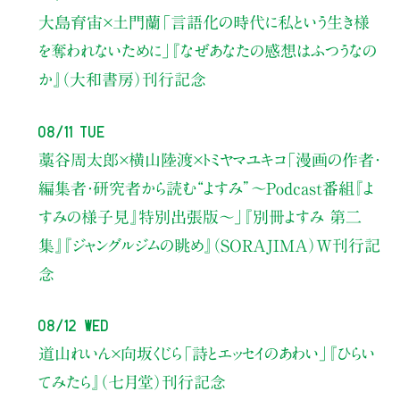
大島育宙×土門蘭
「言語化の時代に私という生き様
を奪われないために」
『なぜあなたの感想はふつうなの
か』（大和書房）刊行記念
08/11 Tue
藁谷周太郎×横山陸渡×トミヤマユキコ
「漫画の作者・
編集者・研究者から読む“よすみ”
〜Podcast番組『よ
すみの様子見』特別出張版〜」
『別冊よすみ 第二
集』『ジャングルジムの眺め』（SORAJIMA）W刊行記
念
08/12 Wed
道山れいん×向坂くじら
「詩とエッセイのあわい」
『ひらい
てみたら』（七月堂）刊行記念