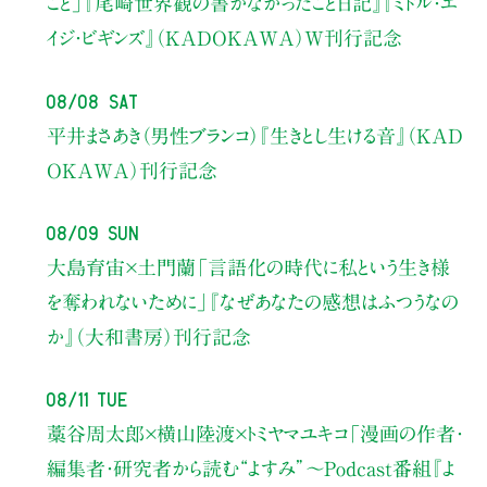
こと」
『尾崎世界観の書かなかったこと日記』『ミドル・エ
イジ・ビギンズ』（KADOKAWA）W刊行記念
08/08 Sat
平井まさあき（男性ブランコ）
『生きとし生ける音』（KAD
OKAWA）刊行記念
08/09 Sun
大島育宙×土門蘭
「言語化の時代に私という生き様
を奪われないために」
『なぜあなたの感想はふつうなの
か』（大和書房）刊行記念
08/11 Tue
藁谷周太郎×横山陸渡×トミヤマユキコ
「漫画の作者・
編集者・研究者から読む“よすみ”
〜Podcast番組『よ