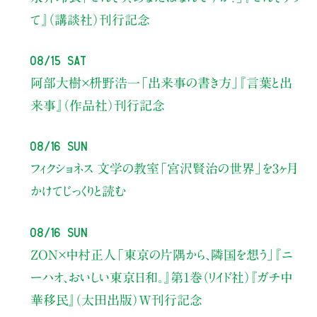
て』（講談社）刊行記念
08/15 Sat
阿部大樹×枡野浩一
「出来事の書き方」
『言葉と出
来事』（作品社）刊行記念
08/16 Sun
フィクショネス 文学の教室
「宮沢賢治の世界」を3ヶ月
かけてじっくりと読む
08/16 Sun
ZON×中村正人
「東京の片隅から、隣国を想う」
『ニ
ーハオ、おいしい東京日和。』第1巻（リイド社）
『ガチ中
華移民』（太田出版）W刊行記念