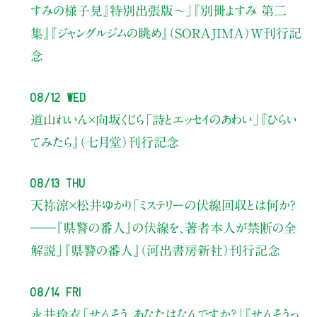
すみの様子見』特別出張版〜」
『別冊よすみ 第二
集』『ジャングルジムの眺め』（SORAJIMA）W刊行記
念
08/12 Wed
道山れいん×向坂くじら
「詩とエッセイのあわい」
『ひらい
てみたら』（七月堂）刊行記念
08/13 Thu
天祢涼×松井ゆかり
「ミステリーの伏線回収とは何か？
――『県警の番人』の伏線を、著者本人が禁断の全
解説」
『県警の番人』（河出書房新社）刊行記念
08/14 Fri
永井玲衣
「せんそう、あなたはなんですか？」
『せんそうっ