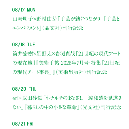
08/17 Mon
山崎明子×野村由芽
「手芸が紡ぐつながり」
『手芸と
エンパワメント』（晶文社）刊行記念
08/18 Tue
筒井宏樹×星野太×岩渕貞哉
「21世紀の現代アート
の現在地」
『美術手帖 2026年7月号・
特集「21世紀
の現代アート事典」』（美術出版社）刊行記念
08/20 Thu
eri×武田砂鉄
「ネチネチのまなざし 違和感を見逃さ
ない」
『暮らしの中の小さな革命』（光文社）刊行記念
08/21 Fri