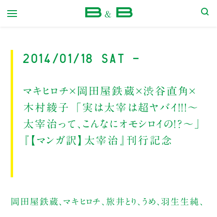
本屋 B&B
2014/01/18 Sat -
マキヒロチ×岡田屋鉄蔵×渋谷直角×
木村綾子 「実は太宰は超ヤバイ！！！～
太宰治って、こんなにオモシロイの！？～」
『【マンガ訳】太宰治』刊行記念
岡田屋鉄蔵、マキヒロチ、旅井とり、うめ、羽生生純、