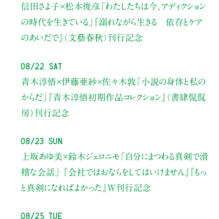
信田さよ子×松本俊彦
「わたしたちは今、アディクション
の時代を生きている」
『溺れながら生きる 依存とケア
のあいだで』（文藝春秋）刊行記念
08/22 Sat
青木淳悟×伊藤亜紗×佐々木敦
「小説の身体と私の
からだ」
『青木淳悟初期作品コレクション』（書肆侃侃
房）刊行記念
08/23 Sun
上坂あゆ美×鈴木ジェロニモ
「自分にまつわる真剣で滑
稽な会話」
『会社ではおならをしてはいけません』『もっ
と真剣になればよかった』W刊行記念
08/25 Tue