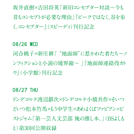
坂井直樹×吉田将英
「新旧コンセプター対談～今も
昔もコンセプトが必要な理由」
『ピークではなく、谷を歩
く。コンセプター』（スピーディ）刊行記念
08/26 Wed
河合桃子×新庄耕
「 “地面師”に惹かれた者たち〜ノ
ンフィクションと小説の境界線〜 」
『地面師連絡役カト
ウ』（小学館）刊行記念
08/27 Thu
ドンデコルテ渡辺銀次×ドンデコルテ小橋共作×そいつ
どいつ松本竹馬×もう中学生×あわよくばファビアン×ピ
ストジャム
「第一芸人文芸部 俺の推し本。」（BSよしも
と）
第30回公開収録