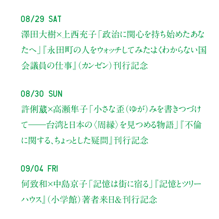
08/29 Sat
澤田大樹×上西充子
「政治に関心を持ち始めたあな
たへ」
『永田町の人をウォッチしてみた：よくわからない国
会議員の仕事』（カンゼン）刊行記念
08/30 Sun
許俐葳×高瀬隼子
「小さな歪（ゆが）みを書きつづけ
て――
台湾と日本の〈周縁〉を見つめる物語」
『不倫
に関する、ちょっとした疑問』刊行記念
09/04 Fri
何致和×中島京子
「記憶は街に宿る」
『記憶とツリー
ハウス』（小学館）著者来日＆刊行記念