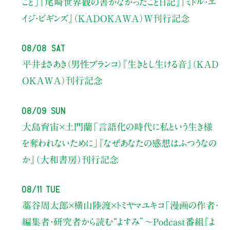
こと」
『尾崎世界観の書かなかったこと日記』『ミドル・エ
イジ・ビギンズ』（KADOKAWA）W刊行記念
08/08 Sat
平井まさあき（男性ブランコ）
『生きとし生ける音』（KAD
OKAWA）刊行記念
08/09 Sun
大島育宙×土門蘭
「言語化の時代に私という生き様
を奪われないために」
『なぜあなたの感想はふつうなの
か』（大和書房）刊行記念
08/11 Tue
藁谷周太郎×横山陸渡×トミヤマユキコ
「漫画の作者・
編集者・研究者から読む“よすみ”
〜Podcast番組『よ