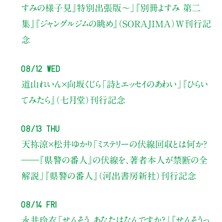
すみの様子見』特別出張版〜」
『別冊よすみ 第二
集』『ジャングルジムの眺め』（SORAJIMA）W刊行記
念
08/12 Wed
道山れいん×向坂くじら
「詩とエッセイのあわい」
『ひらい
てみたら』（七月堂）刊行記念
08/13 Thu
天祢涼×松井ゆかり
「ミステリーの伏線回収とは何か？
――『県警の番人』の伏線を、著者本人が禁断の全
解説」
『県警の番人』（河出書房新社）刊行記念
08/14 Fri
永井玲衣
「せんそう、あなたはなんですか？」
『せんそうっ