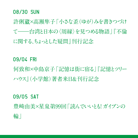
08/30 Sun
許俐葳×高瀬隼子
「小さな歪（ゆが）みを書きつづけ
て――
台湾と日本の〈周縁〉を見つめる物語」
『不倫
に関する、ちょっとした疑問』刊行記念
09/04 Fri
何致和×中島京子
「記憶は街に宿る」
『記憶とツリー
ハウス』（小学館）著者来日＆刊行記念
09/05 Sat
豊﨑由美×星泉
第99回「読んでいいとも！ ガイブンの
輪」