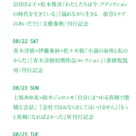
信田さよ子×松本俊彦
「わたしたちは今、アディクション
の時代を生きている」
『溺れながら生きる 依存とケア
のあいだで』（文藝春秋）刊行記念
08/22 Sat
青木淳悟×伊藤亜紗×佐々木敦
「小説の身体と私の
からだ」
『青木淳悟初期作品コレクション』（書肆侃侃
房）刊行記念
08/23 Sun
上坂あゆ美×鈴木ジェロニモ
「自分にまつわる真剣で滑
稽な会話」
『会社ではおならをしてはいけません』『もっ
と真剣になればよかった』W刊行記念
08/25 Tue