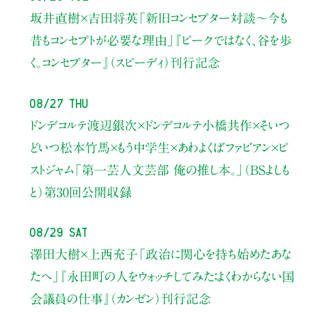
坂井直樹×吉田将英
「新旧コンセプター対談～今も
昔もコンセプトが必要な理由」
『ピークではなく、谷を歩
く。コンセプター』（スピーディ）刊行記念
08/27 Thu
ドンデコルテ渡辺銀次×ドンデコルテ小橋共作×そいつ
どいつ松本竹馬×もう中学生×あわよくばファビアン×ピ
ストジャム
「第一芸人文芸部 俺の推し本。」（BSよしも
と）
第30回公開収録
08/29 Sat
澤田大樹×上西充子
「政治に関心を持ち始めたあな
たへ」
『永田町の人をウォッチしてみた：よくわからない国
会議員の仕事』（カンゼン）刊行記念