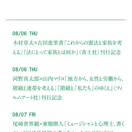
08/06 Thu
木村草太×吉田恵里香
「これからの憲法と家族を考
える」
『法にとって家族とは何か』（青土社）刊行記念
08/06 Thu
河野真太郎×山内マリコ
「地方から、女性と労働から、
階級と連帯を考える」
『階級と「私たち」のゆくえ』（フィ
ルムアート社）刊行記念
08/07 Fri
尾崎世界観×東畑開人
「ミュージシャンと心理士、書く