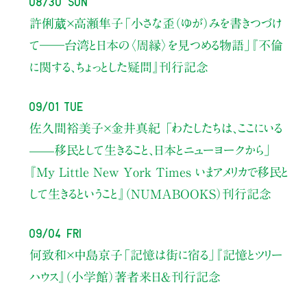
許俐葳×高瀬隼子
「小さな歪（ゆが）みを書きつづけ
て――
台湾と日本の〈周縁〉を見つめる物語」
『不倫
に関する、ちょっとした疑問』刊行記念
09/01 Tue
佐久間裕美子×金井真紀 「わたしたちは、ここにいる
——移民として生きること、日本とニューヨークから」
『My Little New York Times いまアメリカで移民と
して生きるということ』（NUMABOOKS）刊行記念
09/04 Fri
何致和×中島京子
「記憶は街に宿る」
『記憶とツリー
ハウス』（小学館）著者来日＆刊行記念