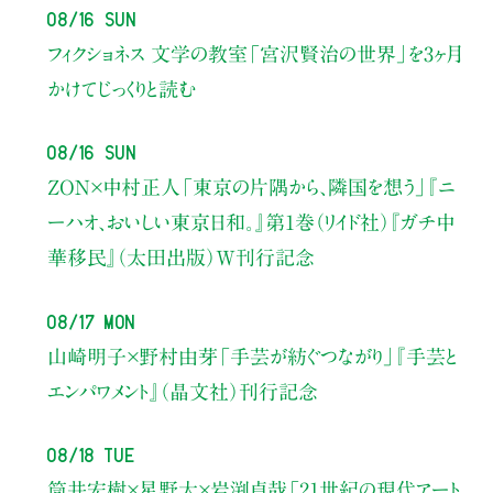
08/16 Sun
フィクショネス 文学の教室
「宮沢賢治の世界」を3ヶ月
かけてじっくりと読む
08/16 Sun
ZON×中村正人
「東京の片隅から、隣国を想う」
『ニ
ーハオ、おいしい東京日和。』第1巻（リイド社）
『ガチ中
華移民』（太田出版）W刊行記念
08/17 Mon
山崎明子×野村由芽
「手芸が紡ぐつながり」
『手芸と
エンパワメント』（晶文社）刊行記念
08/18 Tue
筒井宏樹×星野太×岩渕貞哉
「21世紀の現代アート