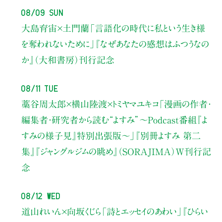
08/09 Sun
大島育宙×土門蘭
「言語化の時代に私という生き様
を奪われないために」
『なぜあなたの感想はふつうなの
か』（大和書房）刊行記念
08/11 Tue
藁谷周太郎×横山陸渡×トミヤマユキコ
「漫画の作者・
編集者・研究者から読む“よすみ”
〜Podcast番組『よ
すみの様子見』特別出張版〜」
『別冊よすみ 第二
集』『ジャングルジムの眺め』（SORAJIMA）W刊行記
念
08/12 Wed
道山れいん×向坂くじら
「詩とエッセイのあわい」
『ひらい