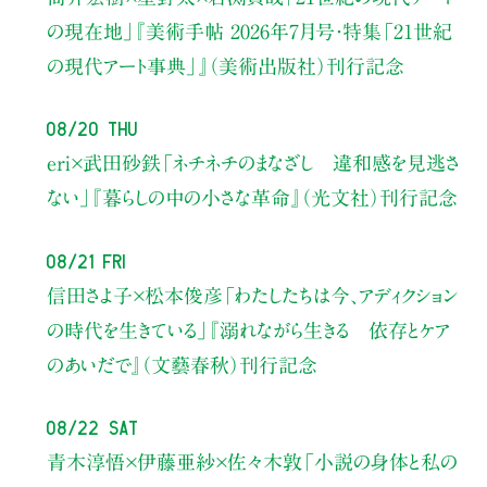
の現在地」
『美術手帖 2026年7月号・
特集「21世紀
の現代アート事典」』（美術出版社）刊行記念
08/20 Thu
eri×武田砂鉄
「ネチネチのまなざし 違和感を見逃さ
ない」
『暮らしの中の小さな革命』（光文社）刊行記念
08/21 Fri
信田さよ子×松本俊彦
「わたしたちは今、アディクション
の時代を生きている」
『溺れながら生きる 依存とケア
のあいだで』（文藝春秋）刊行記念
08/22 Sat
青木淳悟×伊藤亜紗×佐々木敦
「小説の身体と私の