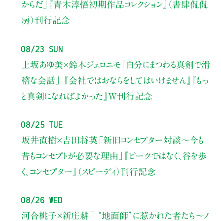
からだ」
『青木淳悟初期作品コレクション』（書肆侃侃
房）刊行記念
08/23 Sun
上坂あゆ美×鈴木ジェロニモ
「自分にまつわる真剣で滑
稽な会話」
『会社ではおならをしてはいけません』『もっ
と真剣になればよかった』W刊行記念
08/25 Tue
坂井直樹×吉田将英
「新旧コンセプター対談～今も
昔もコンセプトが必要な理由」
『ピークではなく、谷を歩
く。コンセプター』（スピーディ）刊行記念
08/26 Wed
河合桃子×新庄耕
「 “地面師”に惹かれた者たち〜ノ