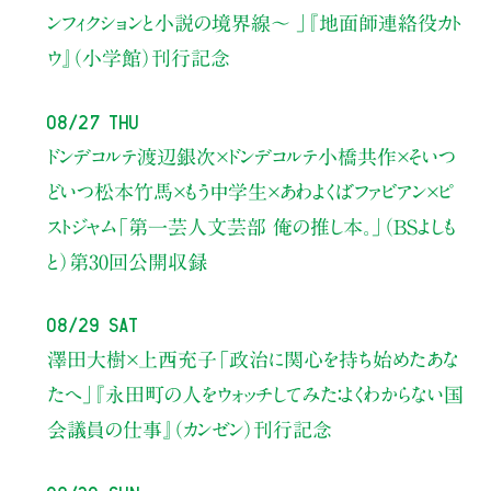
ンフィクションと小説の境界線〜 」
『地面師連絡役カト
ウ』（小学館）刊行記念
08/27 Thu
ドンデコルテ渡辺銀次×ドンデコルテ小橋共作×そいつ
どいつ松本竹馬×もう中学生×あわよくばファビアン×ピ
ストジャム
「第一芸人文芸部 俺の推し本。」（BSよしも
と）
第30回公開収録
08/29 Sat
澤田大樹×上西充子
「政治に関心を持ち始めたあな
たへ」
『永田町の人をウォッチしてみた：よくわからない国
会議員の仕事』（カンゼン）刊行記念
08/30 Sun