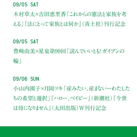
09/05 Sat
木村草太×吉田恵里香
「これからの憲法と家族を考
える」
『法にとって家族とは何か』（青土社）刊行記念
09/05 Sat
豊﨑由美×星泉
第99回「読んでいいとも！ ガイブンの
輪」
09/06 Sun
小山内園子×月岡ツキ
「産みたい、産まないーわたした
ちの希望と選択」
『ハロー、ベイビー』（新潮社）
『今世
は母になりません』（太田出版）W刊行記念