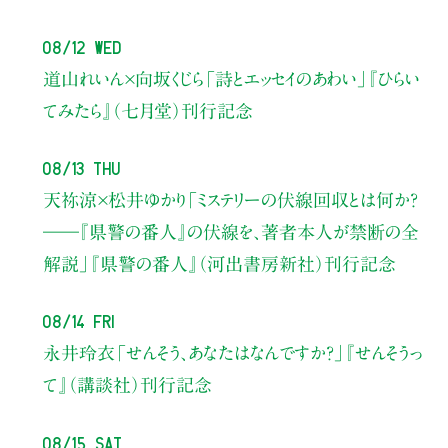
08/12 Wed
道山れいん×向坂くじら
「詩とエッセイのあわい」
『ひらい
てみたら』（七月堂）刊行記念
08/13 Thu
天祢涼×松井ゆかり
「ミステリーの伏線回収とは何か？
――『県警の番人』の伏線を、著者本人が禁断の全
解説」
『県警の番人』（河出書房新社）刊行記念
08/14 Fri
永井玲衣
「せんそう、あなたはなんですか？」
『せんそうっ
て』（講談社）刊行記念
08/15 Sat