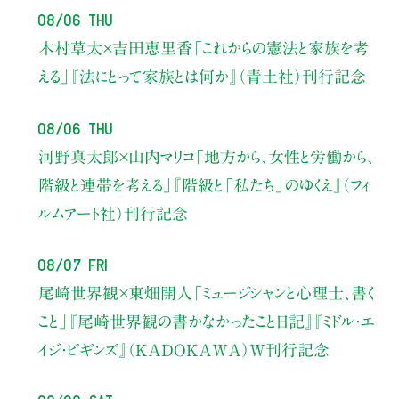
08/06 Thu
木村草太×吉田恵里香
「これからの憲法と家族を考
える」
『法にとって家族とは何か』（青土社）刊行記念
08/06 Thu
河野真太郎×山内マリコ
「地方から、女性と労働から、
階級と連帯を考える」
『階級と「私たち」のゆくえ』（フィ
ルムアート社）刊行記念
08/07 Fri
尾崎世界観×東畑開人
「ミュージシャンと心理士、書く
こと」
『尾崎世界観の書かなかったこと日記』『ミドル・エ
イジ・ビギンズ』（KADOKAWA）W刊行記念