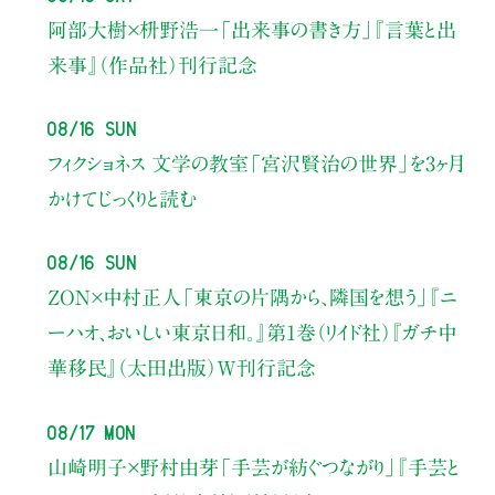
阿部大樹×枡野浩一
「出来事の書き方」
『言葉と出
来事』（作品社）刊行記念
08/16 Sun
フィクショネス 文学の教室
「宮沢賢治の世界」を3ヶ月
かけてじっくりと読む
08/16 Sun
ZON×中村正人
「東京の片隅から、隣国を想う」
『ニ
ーハオ、おいしい東京日和。』第1巻（リイド社）
『ガチ中
華移民』（太田出版）W刊行記念
08/17 Mon
山崎明子×野村由芽
「手芸が紡ぐつながり」
『手芸と