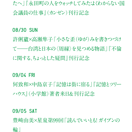
たへ」
『永田町の人をウォッチしてみた：よくわからない国
会議員の仕事』（カンゼン）刊行記念
08/30 Sun
許俐葳×高瀬隼子
「小さな歪（ゆが）みを書きつづけ
て――
台湾と日本の〈周縁〉を見つめる物語」
『不倫
に関する、ちょっとした疑問』刊行記念
09/04 Fri
何致和×中島京子
「記憶は街に宿る」
『記憶とツリー
ハウス』（小学館）著者来日＆刊行記念
09/05 Sat
豊﨑由美×星泉
第99回「読んでいいとも！ ガイブンの
輪」