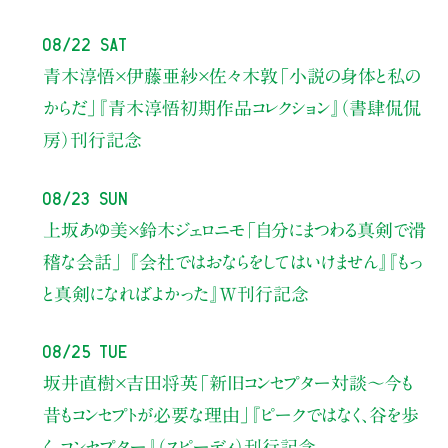
08/22 Sat
青木淳悟×伊藤亜紗×佐々木敦
「小説の身体と私の
からだ」
『青木淳悟初期作品コレクション』（書肆侃侃
房）刊行記念
08/23 Sun
上坂あゆ美×鈴木ジェロニモ
「自分にまつわる真剣で滑
稽な会話」
『会社ではおならをしてはいけません』『もっ
と真剣になればよかった』W刊行記念
08/25 Tue
坂井直樹×吉田将英
「新旧コンセプター対談～今も
昔もコンセプトが必要な理由」
『ピークではなく、谷を歩
く。コンセプター』（スピーディ）刊行記念