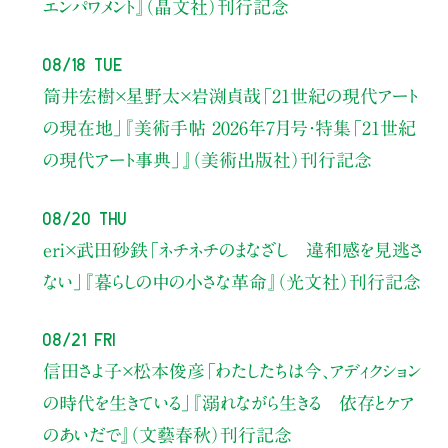
エンパワメント』（晶文社）刊行記念
08/18 Tue
筒井宏樹×星野太×岩渕貞哉
「21世紀の現代アート
の現在地」
『美術手帖 2026年7月号・
特集「21世紀
の現代アート事典」』（美術出版社）刊行記念
08/20 Thu
eri×武田砂鉄
「ネチネチのまなざし 違和感を見逃さ
ない」
『暮らしの中の小さな革命』（光文社）刊行記念
08/21 Fri
信田さよ子×松本俊彦
「わたしたちは今、アディクション
の時代を生きている」
『溺れながら生きる 依存とケア
のあいだで』（文藝春秋）刊行記念