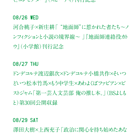
08/26 Wed
河合桃子×新庄耕
「 “地面師”に惹かれた者たち〜ノ
ンフィクションと小説の境界線〜 」
『地面師連絡役カト
ウ』（小学館）刊行記念
08/27 Thu
ドンデコルテ渡辺銀次×ドンデコルテ小橋共作×そいつ
どいつ松本竹馬×もう中学生×あわよくばファビアン×ピ
ストジャム
「第一芸人文芸部 俺の推し本。」（BSよしも
と）
第30回公開収録
08/29 Sat
澤田大樹×上西充子
「政治に関心を持ち始めたあな