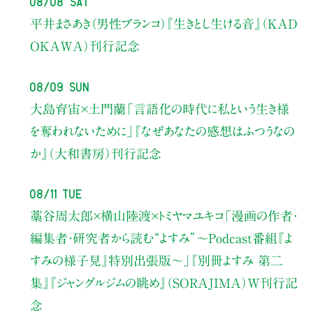
08/08 Sat
平井まさあき（男性ブランコ）
『生きとし生ける音』（KAD
OKAWA）刊行記念
08/09 Sun
大島育宙×土門蘭
「言語化の時代に私という生き様
を奪われないために」
『なぜあなたの感想はふつうなの
か』（大和書房）刊行記念
08/11 Tue
藁谷周太郎×横山陸渡×トミヤマユキコ
「漫画の作者・
編集者・研究者から読む“よすみ”
〜Podcast番組『よ
すみの様子見』特別出張版〜」
『別冊よすみ 第二
集』『ジャングルジムの眺め』（SORAJIMA）W刊行記
念