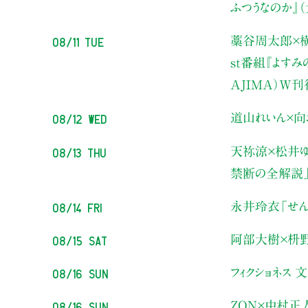
ふつうなのか』
08/11 Tue
藁谷周太郎×横
st番組『よす
AJIMA）W
08/12 Wed
道山れいん×向
08/13 Thu
天祢涼×松井ゆ
禁断の全解説
08/14 Fri
永井玲衣
「せん
08/15 Sat
阿部大樹×枡
08/16 Sun
フィクショネス 
08/16 Sun
ZON×中村正