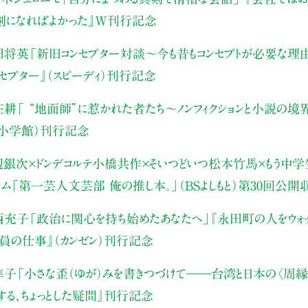
真剣になればよかった』W刊行記念
田将英
「新旧コンセプター対談～今も昔もコンセプトが必要な理
ンセプター』（スピーディ）刊行記念
庄耕
「 “地面師”に惹かれた者たち〜ノンフィクションと小説の境
（小学館）刊行記念
辺銀次×ドンデコルテ小橋共作×そいつどいつ松本竹馬×もう中学生
ャム
「第一芸人文芸部 俺の推し本。」（BSよしもと）
第30回公開
西充子
「政治に関心を持ち始めたあなたへ」
『永田町の人をウォッ
員の仕事』（カンゼン）刊行記念
隼子
「小さな歪（ゆが）みを書きつづけて――
台湾と日本の〈周縁
する、ちょっとした疑問』刊行記念