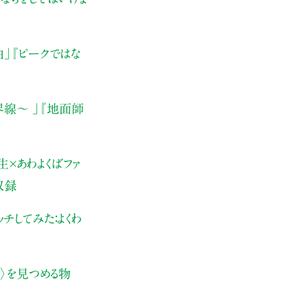
由」
『ピークではな
界線〜 」
『地面師
×あわよくばファ
収録
チしてみた：よくわ
〉を見つめる物