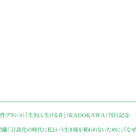
性ブランコ）
『生きとし生ける音』（KADOKAWA）刊行記念
門蘭
「言語化の時代に私という生き様を奪われないために」
『な