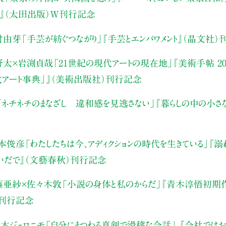
』（太田出版）W刊行記念
村由芽
「手芸が紡ぐつながり」
『手芸とエンパワメント』（晶文社）
野太×岩渕貞哉
「21世紀の現代アートの現在地」
『美術手帖 20
代アート事典」』（美術出版社）刊行記念
「ネチネチのまなざし 違和感を見逃さない」
『暮らしの中の小さ
本俊彦
「わたしたちは今、アディクションの時代を生きている」
『溺
いだで』（文藝春秋）刊行記念
藤亜紗×佐々木敦
「小説の身体と私のからだ」
『青木淳悟初期作
）刊行記念
木ジェロニモ
「自分にまつわる真剣で滑稽な会話」
『会社ではお