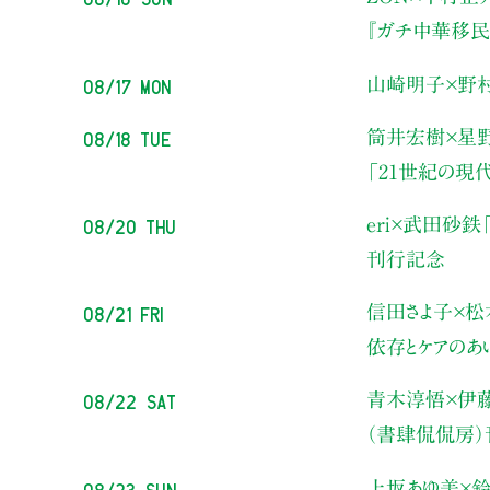
『ガチ中華移民
08/17 Mon
山崎明子×野
08/18 Tue
筒井宏樹×星
「21世紀の現
08/20 Thu
eri×武田砂鉄
刊行記念
08/21 Fri
信田さよ子×松
依存とケアのあ
08/22 Sat
青木淳悟×伊
（書肆侃侃房
08/23 Sun
上坂あゆ美×鈴