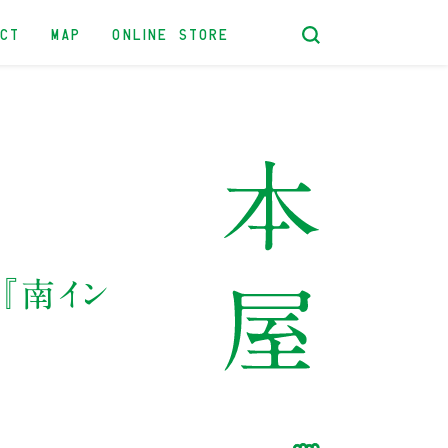
ACT
MAP
ONLINE STORE
『南イン