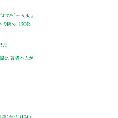
よすみ”
〜Podca
ムの眺め』（SOR
記念
伏線を、著者本人が
第1巻（リイド社）