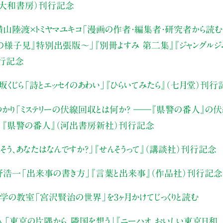
（大和書房）刊行記念
山陸渡×トミヤマユキコ
「漫画の作者・編集者・研究者から読む“
みの様子見』特別出張版〜」
『別冊よすみ 第二集』『ジャングルジ
刊行記念
坂くじら
「詩とエッセイのあわい」
『ひらいてみたら』（七月堂）刊行
かり
「ミステリーの伏線回収とは何か？ ――『県警の番人』の
」
『県警の番人』（河出書房新社）刊行記念
そう、あなたはなんですか？」
『せんそうって』（講談社）刊行記念
野浩一
「出来事の書き方」
『言葉と出来事』（作品社）刊行記念
文学の教室
「宮沢賢治の世界」を3ヶ月かけてじっくりと読む
人
「東京の片隅から、隣国を想う」
『ニーハオ、おいしい東京日和。』