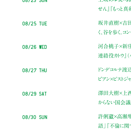
せん』『もっと
08/25 Tue
坂井直樹×吉
く、谷を歩く。コ
08/26 Wed
河合桃子×新
連絡役カトウ』
08/27 Thu
ドンデコルテ渡
ビアン×ピストジ
08/29 Sat
澤田大樹×上
からない国会議
08/30 Sun
許俐葳×高瀬
語」
『不倫に関