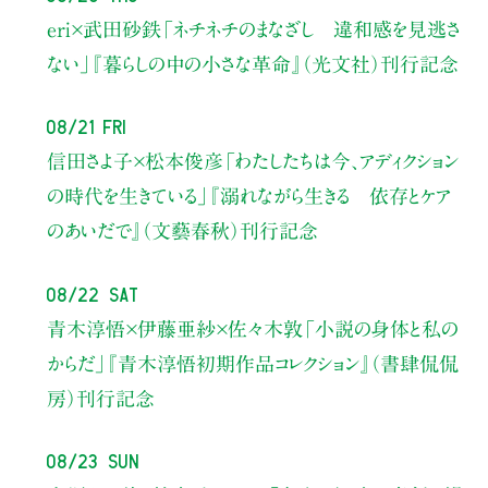
eri×武田砂鉄
「ネチネチのまなざし 違和感を見逃さ
ない」
『暮らしの中の小さな革命』（光文社）刊行記念
08/21 Fri
信田さよ子×松本俊彦
「わたしたちは今、アディクション
の時代を生きている」
『溺れながら生きる 依存とケア
のあいだで』（文藝春秋）刊行記念
08/22 Sat
青木淳悟×伊藤亜紗×佐々木敦
「小説の身体と私の
からだ」
『青木淳悟初期作品コレクション』（書肆侃侃
房）刊行記念
08/23 Sun