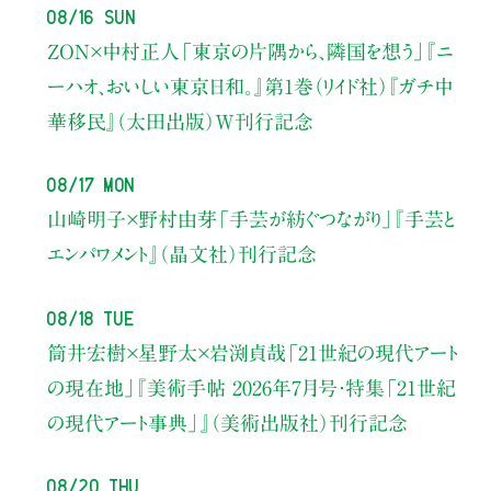
08/16 Sun
ZON×中村正人
「東京の片隅から、隣国を想う」
『ニ
ーハオ、おいしい東京日和。』第1巻（リイド社）
『ガチ中
華移民』（太田出版）W刊行記念
08/17 Mon
山崎明子×野村由芽
「手芸が紡ぐつながり」
『手芸と
エンパワメント』（晶文社）刊行記念
08/18 Tue
筒井宏樹×星野太×岩渕貞哉
「21世紀の現代アート
の現在地」
『美術手帖 2026年7月号・
特集「21世紀
の現代アート事典」』（美術出版社）刊行記念
08/20 Thu