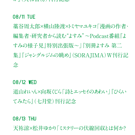
08/11 Tue
藁谷周太郎×横山陸渡×トミヤマユキコ
「漫画の作者・
編集者・研究者から読む“よすみ”
〜Podcast番組『よ
すみの様子見』特別出張版〜」
『別冊よすみ 第二
集』『ジャングルジムの眺め』（SORAJIMA）W刊行記
念
08/12 Wed
道山れいん×向坂くじら
「詩とエッセイのあわい」
『ひらい
てみたら』（七月堂）刊行記念
08/13 Thu
天祢涼×松井ゆかり
「ミステリーの伏線回収とは何か？