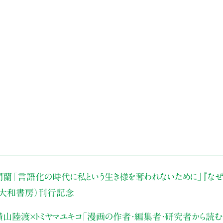
門蘭
「言語化の時代に私という生き様を奪われないために」
『な
（大和書房）刊行記念
山陸渡×トミヤマユキコ
「漫画の作者・編集者・研究者から読む“