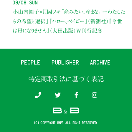
09/06 Sun
小山内園子×月岡ツキ
「産みたい、産まないーわたした
ちの希望と選択」
『ハロー、ベイビー』（新潮社）
『今世
は母になりません』（太田出版）W刊行記念
PEOPLE
PUBLISHER
ARCHIVE
特定商取引法に基づく表記
(c) COPYRIGHT B&B ALL RIGHT RESERVED.