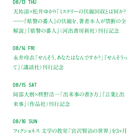
08/13 Thu
天祢涼×松井ゆかり
「ミステリーの伏線回収とは何か？
――『県警の番人』の伏線を、著者本人が禁断の全
解説」
『県警の番人』（河出書房新社）刊行記念
08/14 Fri
永井玲衣
「せんそう、あなたはなんですか？」
『せんそうっ
て』（講談社）刊行記念
08/15 Sat
阿部大樹×枡野浩一
「出来事の書き方」
『言葉と出
来事』（作品社）刊行記念
08/16 Sun
フィクショネス 文学の教室
「宮沢賢治の世界」を3ヶ月