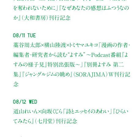
を奪われないために」
『なぜあなたの感想はふつうなの
か』（大和書房）刊行記念
08/11 Tue
藁谷周太郎×横山陸渡×トミヤマユキコ
「漫画の作者・
編集者・研究者から読む“よすみ”
〜Podcast番組『よ
すみの様子見』特別出張版〜」
『別冊よすみ 第二
集』『ジャングルジムの眺め』（SORAJIMA）W刊行記
念
08/12 Wed
道山れいん×向坂くじら
「詩とエッセイのあわい」
『ひらい
てみたら』（七月堂）刊行記念