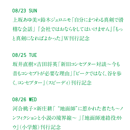
08/23 Sun
上坂あゆ美×鈴木ジェロニモ
「自分にまつわる真剣で滑
稽な会話」
『会社ではおならをしてはいけません』『もっ
と真剣になればよかった』W刊行記念
08/25 Tue
坂井直樹×吉田将英
「新旧コンセプター対談～今も
昔もコンセプトが必要な理由」
『ピークではなく、谷を歩
く。コンセプター』（スピーディ）刊行記念
08/26 Wed
河合桃子×新庄耕
「 “地面師”に惹かれた者たち〜ノ
ンフィクションと小説の境界線〜 」
『地面師連絡役カト
ウ』（小学館）刊行記念