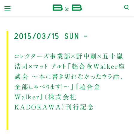
本屋 B&B
2015/03/15 Sun -
コレクターズ事業部×野中剛×五十嵐
浩司×マット アルト「超合金Walker座
談会 ～本に書き切れなかったウラ話、
全部しゃべります！～」『超合金
Walker』（株式会社
KADOKAWA）刊行記念