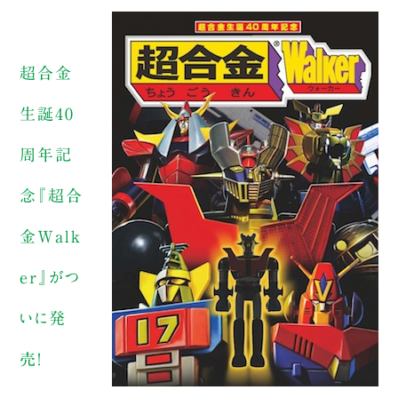
超合金
生誕40
周年記
念『超合
金Walk
er』がつ
いに発
売！