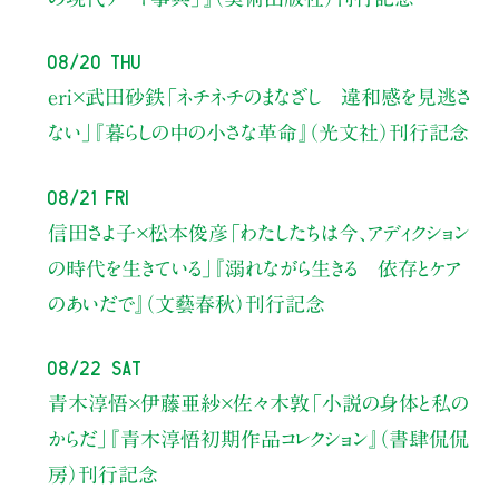
08/20 Thu
eri×武田砂鉄
「ネチネチのまなざし 違和感を見逃さ
ない」
『暮らしの中の小さな革命』（光文社）刊行記念
08/21 Fri
信田さよ子×松本俊彦
「わたしたちは今、アディクション
の時代を生きている」
『溺れながら生きる 依存とケア
のあいだで』（文藝春秋）刊行記念
08/22 Sat
青木淳悟×伊藤亜紗×佐々木敦
「小説の身体と私の
からだ」
『青木淳悟初期作品コレクション』（書肆侃侃
房）刊行記念