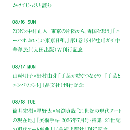
かけてじっくりと読む
08/16 Sun
ZON×中村正人
「東京の片隅から、隣国を想う」
『ニ
ーハオ、おいしい東京日和。』第1巻（リイド社）
『ガチ中
華移民』（太田出版）W刊行記念
08/17 Mon
山崎明子×野村由芽
「手芸が紡ぐつながり」
『手芸と
エンパワメント』（晶文社）刊行記念
08/18 Tue
筒井宏樹×星野太×岩渕貞哉
「21世紀の現代アート
の現在地」
『美術手帖 2026年7月号・
特集「21世紀
の現代アート事典」』（美術出版社）刊行記念