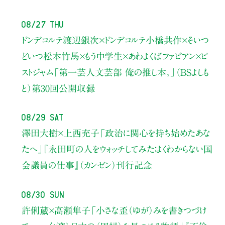
08/27 Thu
ドンデコルテ渡辺銀次×ドンデコルテ小橋共作×そいつ
どいつ松本竹馬×もう中学生×あわよくばファビアン×ピ
ストジャム
「第一芸人文芸部 俺の推し本。」（BSよしも
と）
第30回公開収録
08/29 Sat
澤田大樹×上西充子
「政治に関心を持ち始めたあな
たへ」
『永田町の人をウォッチしてみた：よくわからない国
会議員の仕事』（カンゼン）刊行記念
08/30 Sun
許俐葳×高瀬隼子
「小さな歪（ゆが）みを書きつづけ