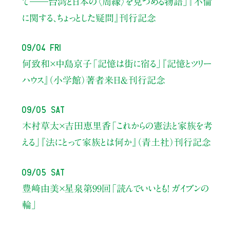
て――
台湾と日本の〈周縁〉を見つめる物語」
『不倫
に関する、ちょっとした疑問』刊行記念
09/04 Fri
何致和×中島京子
「記憶は街に宿る」
『記憶とツリー
ハウス』（小学館）著者来日＆刊行記念
09/05 Sat
木村草太×吉田恵里香
「これからの憲法と家族を考
える」
『法にとって家族とは何か』（青土社）刊行記念
09/05 Sat
豊﨑由美×星泉
第99回「読んでいいとも！ ガイブンの
輪」