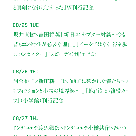
と真剣になればよかった』W刊行記念
08/25 Tue
坂井直樹×吉田将英
「新旧コンセプター対談～今も
昔もコンセプトが必要な理由」
『ピークではなく、谷を歩
く。コンセプター』（スピーディ）刊行記念
08/26 Wed
河合桃子×新庄耕
「 “地面師”に惹かれた者たち〜ノ
ンフィクションと小説の境界線〜 」
『地面師連絡役カト
ウ』（小学館）刊行記念
08/27 Thu
ドンデコルテ渡辺銀次×ドンデコルテ小橋共作×そいつ