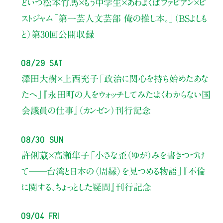
どいつ松本竹馬×もう中学生×あわよくばファビアン×ピ
ストジャム
「第一芸人文芸部 俺の推し本。」（BSよしも
と）
第30回公開収録
08/29 Sat
澤田大樹×上西充子
「政治に関心を持ち始めたあな
たへ」
『永田町の人をウォッチしてみた：よくわからない国
会議員の仕事』（カンゼン）刊行記念
08/30 Sun
許俐葳×高瀬隼子
「小さな歪（ゆが）みを書きつづけ
て――
台湾と日本の〈周縁〉を見つめる物語」
『不倫
に関する、ちょっとした疑問』刊行記念
09/04 Fri