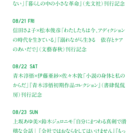
ない」
『暮らしの中の小さな革命』（光文社）刊行記念
08/21 Fri
信田さよ子×松本俊彦
「わたしたちは今、アディクション
の時代を生きている」
『溺れながら生きる 依存とケア
のあいだで』（文藝春秋）刊行記念
08/22 Sat
青木淳悟×伊藤亜紗×佐々木敦
「小説の身体と私の
からだ」
『青木淳悟初期作品コレクション』（書肆侃侃
房）刊行記念
08/23 Sun
上坂あゆ美×鈴木ジェロニモ
「自分にまつわる真剣で滑
稽な会話」
『会社ではおならをしてはいけません』『もっ