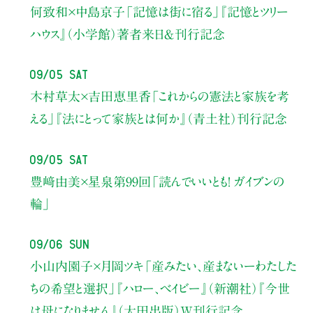
何致和×中島京子
「記憶は街に宿る」
『記憶とツリー
ハウス』（小学館）著者来日＆刊行記念
09/05 Sat
木村草太×吉田恵里香
「これからの憲法と家族を考
える」
『法にとって家族とは何か』（青土社）刊行記念
09/05 Sat
豊﨑由美×星泉
第99回「読んでいいとも！ ガイブンの
輪」
09/06 Sun
小山内園子×月岡ツキ
「産みたい、産まないーわたした
ちの希望と選択」
『ハロー、ベイビー』（新潮社）
『今世
は母になりません』（太田出版）W刊行記念