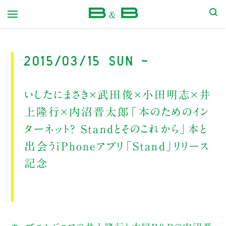
本屋 B&B
2015/03/15 Sun -
いしたにまさき×武田俊×小田明志×井
上隆行×内沼晋太郎「本のためのイン
ターネット？ Standとそのこれから」本と
出会うiPhoneアプリ「Stand」リリース
記念