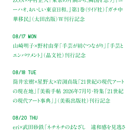
ZON×中村正人
「東京の片隅から、隣国を想う」
『ニ
ーハオ、おいしい東京日和。』第1巻（リイド社）
『ガチ中
華移民』（太田出版）W刊行記念
08/17 Mon
山崎明子×野村由芽
「手芸が紡ぐつながり」
『手芸と
エンパワメント』（晶文社）刊行記念
08/18 Tue
筒井宏樹×星野太×岩渕貞哉
「21世紀の現代アート
の現在地」
『美術手帖 2026年7月号・
特集「21世紀
の現代アート事典」』（美術出版社）刊行記念
08/20 Thu
eri×武田砂鉄
「ネチネチのまなざし 違和感を見逃さ