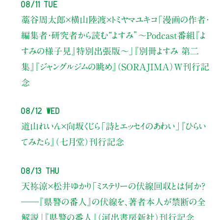
08/11 Tue
藁谷周太郎×横山陸渡×トミヤマユキコ
「漫画の作者・
編集者・研究者から読む“よすみ”
〜Podcast番組『よ
すみの様子見』特別出張版〜」
『別冊よすみ 第二
集』『ジャングルジムの眺め』（SORAJIMA）W刊行記
念
08/12 Wed
道山れいん×向坂くじら
「詩とエッセイのあわい」
『ひらい
てみたら』（七月堂）刊行記念
08/13 Thu
天祢涼×松井ゆかり
「ミステリーの伏線回収とは何か？
――『県警の番人』の伏線を、著者本人が禁断の全
解説」
『県警の番人』（河出書房新社）刊行記念