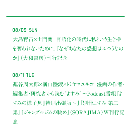
08/09 Sun
大島育宙×土門蘭
「言語化の時代に私という生き様
を奪われないために」
『なぜあなたの感想はふつうなの
か』（大和書房）刊行記念
08/11 Tue
藁谷周太郎×横山陸渡×トミヤマユキコ
「漫画の作者・
編集者・研究者から読む“よすみ”
〜Podcast番組『よ
すみの様子見』特別出張版〜」
『別冊よすみ 第二
集』『ジャングルジムの眺め』（SORAJIMA）W刊行記
念