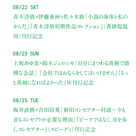
08/22 Sat
青木淳悟×伊藤亜紗×佐々木敦
「小説の身体と私の
からだ」
『青木淳悟初期作品コレクション』（書肆侃侃
房）刊行記念
08/23 Sun
上坂あゆ美×鈴木ジェロニモ
「自分にまつわる真剣で滑
稽な会話」
『会社ではおならをしてはいけません』『もっ
と真剣になればよかった』W刊行記念
08/25 Tue
坂井直樹×吉田将英
「新旧コンセプター対談～今も
昔もコンセプトが必要な理由」
『ピークではなく、谷を歩
く。コンセプター』（スピーディ）刊行記念