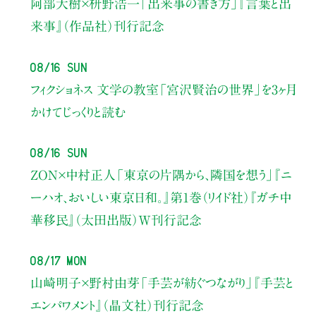
阿部大樹×枡野浩一
「出来事の書き方」
『言葉と出
来事』（作品社）刊行記念
08/16 Sun
フィクショネス 文学の教室
「宮沢賢治の世界」を3ヶ月
かけてじっくりと読む
08/16 Sun
ZON×中村正人
「東京の片隅から、隣国を想う」
『ニ
ーハオ、おいしい東京日和。』第1巻（リイド社）
『ガチ中
華移民』（太田出版）W刊行記念
08/17 Mon
山崎明子×野村由芽
「手芸が紡ぐつながり」
『手芸と
エンパワメント』（晶文社）刊行記念