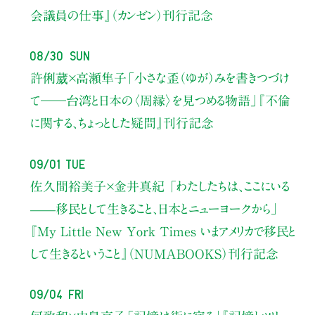
会議員の仕事』（カンゼン）刊行記念
08/30 Sun
許俐葳×高瀬隼子
「小さな歪（ゆが）みを書きつづけ
て――
台湾と日本の〈周縁〉を見つめる物語」
『不倫
に関する、ちょっとした疑問』刊行記念
09/01 Tue
佐久間裕美子×金井真紀 「わたしたちは、ここにいる
——移民として生きること、日本とニューヨークから」
『My Little New York Times いまアメリカで移民と
して生きるということ』（NUMABOOKS）刊行記念
09/04 Fri