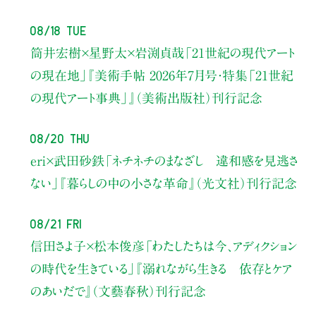
08/18 Tue
筒井宏樹×星野太×岩渕貞哉
「21世紀の現代アート
の現在地」
『美術手帖 2026年7月号・
特集「21世紀
の現代アート事典」』（美術出版社）刊行記念
08/20 Thu
eri×武田砂鉄
「ネチネチのまなざし 違和感を見逃さ
ない」
『暮らしの中の小さな革命』（光文社）刊行記念
08/21 Fri
信田さよ子×松本俊彦
「わたしたちは今、アディクション
の時代を生きている」
『溺れながら生きる 依存とケア
のあいだで』（文藝春秋）刊行記念