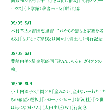
何致和×中島京子
「記憶は街に宿る」
『記憶とツリー
ハウス』（小学館）著者来日＆刊行記念
09/05 Sat
木村草太×吉田恵里香
「これからの憲法と家族を考
える」
『法にとって家族とは何か』（青土社）刊行記念
09/05 Sat
豊﨑由美×星泉
第99回「読んでいいとも！ ガイブンの
輪」
09/06 Sun
小山内園子×月岡ツキ
「産みたい、産まないーわたした
ちの希望と選択」
『ハロー、ベイビー』（新潮社）
『今世
は母になりません』（太田出版）W刊行記念