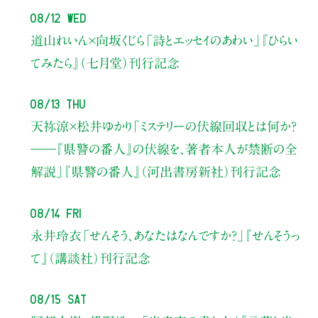
08/12 Wed
道山れいん×向坂くじら
「詩とエッセイのあわい」
『ひらい
てみたら』（七月堂）刊行記念
08/13 Thu
天祢涼×松井ゆかり
「ミステリーの伏線回収とは何か？
――『県警の番人』の伏線を、著者本人が禁断の全
解説」
『県警の番人』（河出書房新社）刊行記念
08/14 Fri
永井玲衣
「せんそう、あなたはなんですか？」
『せんそうっ
て』（講談社）刊行記念
08/15 Sat