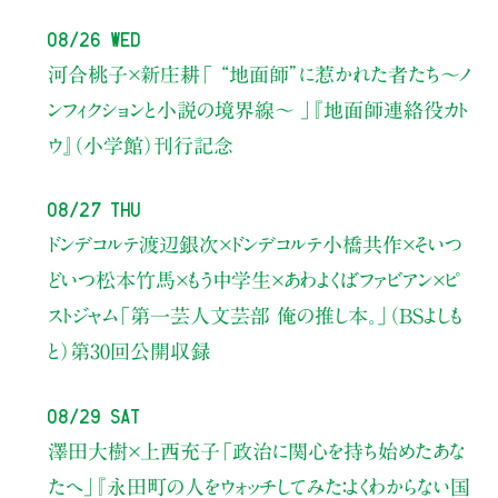
08/26 Wed
河合桃子×新庄耕
「 “地面師”に惹かれた者たち〜ノ
ンフィクションと小説の境界線〜 」
『地面師連絡役カト
ウ』（小学館）刊行記念
08/27 Thu
ドンデコルテ渡辺銀次×ドンデコルテ小橋共作×そいつ
どいつ松本竹馬×もう中学生×あわよくばファビアン×ピ
ストジャム
「第一芸人文芸部 俺の推し本。」（BSよしも
と）
第30回公開収録
08/29 Sat
澤田大樹×上西充子
「政治に関心を持ち始めたあな
たへ」
『永田町の人をウォッチしてみた：よくわからない国