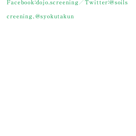
Facebook：dojo.screening／Twitter：@soils
creening、@syokutakun