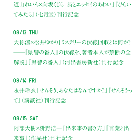
道山れいん×向坂くじら
「詩とエッセイのあわい」
『ひらい
てみたら』（七月堂）刊行記念
08/13 Thu
天祢涼×松井ゆかり
「ミステリーの伏線回収とは何か？
――『県警の番人』の伏線を、著者本人が禁断の全
解説」
『県警の番人』（河出書房新社）刊行記念
08/14 Fri
永井玲衣
「せんそう、あなたはなんですか？」
『せんそうっ
て』（講談社）刊行記念
08/15 Sat
阿部大樹×枡野浩一
「出来事の書き方」
『言葉と出
来事』（作品社）刊行記念