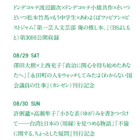
ドンデコルテ渡辺銀次×ドンデコルテ小橋共作×そいつ
どいつ松本竹馬×もう中学生×あわよくばファビアン×ピ
ストジャム
「第一芸人文芸部 俺の推し本。」（BSよしも
と）
第30回公開収録
08/29 Sat
澤田大樹×上西充子
「政治に関心を持ち始めたあな
たへ」
『永田町の人をウォッチしてみた：よくわからない国
会議員の仕事』（カンゼン）刊行記念
08/30 Sun
許俐葳×高瀬隼子
「小さな歪（ゆが）みを書きつづけ
て――
台湾と日本の〈周縁〉を見つめる物語」
『不倫
に関する、ちょっとした疑問』刊行記念