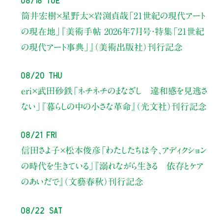
筒井宏樹×星野太×岩渕貞哉
「21世紀の現代アート
の現在地」
『美術手帖 2026年7月号・
特集「21世紀
の現代アート事典」』（美術出版社）刊行記念
08/20 Thu
eri×武田砂鉄
「ネチネチのまなざし 違和感を見逃さ
ない」
『暮らしの中の小さな革命』（光文社）刊行記念
08/21 Fri
信田さよ子×松本俊彦
「わたしたちは今、アディクション
の時代を生きている」
『溺れながら生きる 依存とケア
のあいだで』（文藝春秋）刊行記念
08/22 Sat