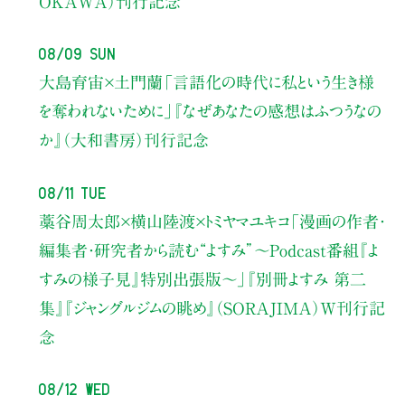
OKAWA）刊行記念
08/09 Sun
大島育宙×土門蘭
「言語化の時代に私という生き様
を奪われないために」
『なぜあなたの感想はふつうなの
か』（大和書房）刊行記念
08/11 Tue
藁谷周太郎×横山陸渡×トミヤマユキコ
「漫画の作者・
編集者・研究者から読む“よすみ”
〜Podcast番組『よ
すみの様子見』特別出張版〜」
『別冊よすみ 第二
集』『ジャングルジムの眺め』（SORAJIMA）W刊行記
念
08/12 Wed