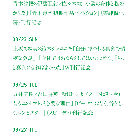
青木淳悟×伊藤亜紗×佐々木敦
「小説の身体と私の
からだ」
『青木淳悟初期作品コレクション』（書肆侃侃
房）刊行記念
08/23 Sun
上坂あゆ美×鈴木ジェロニモ
「自分にまつわる真剣で滑
稽な会話」
『会社ではおならをしてはいけません』『もっ
と真剣になればよかった』W刊行記念
08/25 Tue
坂井直樹×吉田将英
「新旧コンセプター対談～今も
昔もコンセプトが必要な理由」
『ピークではなく、谷を歩
く。コンセプター』（スピーディ）刊行記念
08/27 Thu