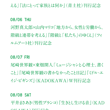
える」
『法にとって家族とは何か』（青土社）刊行記念
08/06 Thu
河野真太郎×山内マリコ
「地方から、女性と労働から、
階級と連帯を考える」
『階級と「私たち」のゆくえ』（フィ
ルムアート社）刊行記念
08/07 Fri
尾崎世界観×東畑開人
「ミュージシャンと心理士、書く
こと」
『尾崎世界観の書かなかったこと日記』『ミドル・エ
イジ・ビギンズ』（KADOKAWA）W刊行記念
08/08 Sat
平井まさあき（男性ブランコ）
『生きとし生ける音』（KAD