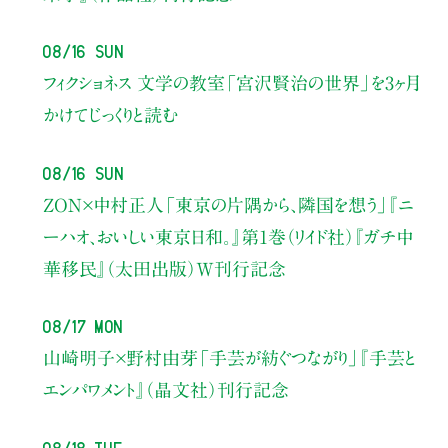
08/16 Sun
フィクショネス 文学の教室
「宮沢賢治の世界」を3ヶ月
かけてじっくりと読む
08/16 Sun
ZON×中村正人
「東京の片隅から、隣国を想う」
『ニ
ーハオ、おいしい東京日和。』第1巻（リイド社）
『ガチ中
華移民』（太田出版）W刊行記念
08/17 Mon
山崎明子×野村由芽
「手芸が紡ぐつながり」
『手芸と
エンパワメント』（晶文社）刊行記念
08/18 Tue