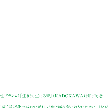
性ブランコ）
『生きとし生ける音』（KADOKAWA）刊行記念
門蘭
「言語化の時代に私という生き様を奪われないために」
『な