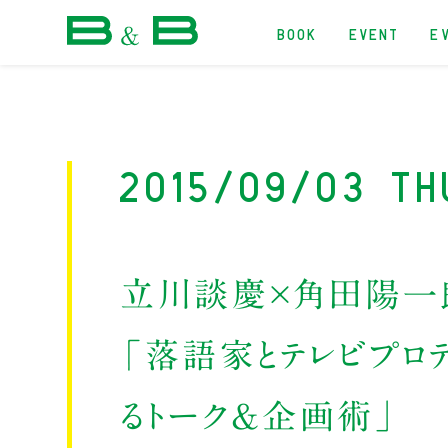
BOOK
EVENT
E
本屋 B&B
2015/09/03 Th
立川談慶×角田陽一
「落語家とテレビプロ
るトーク&企画術」