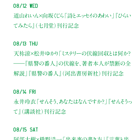
08/12 Wed
道山れいん×向坂くじら
「詩とエッセイのあわい」
『ひらい
てみたら』（七月堂）刊行記念
08/13 Thu
天祢涼×松井ゆかり
「ミステリーの伏線回収とは何か？
――『県警の番人』の伏線を、著者本人が禁断の全
解説」
『県警の番人』（河出書房新社）刊行記念
08/14 Fri
永井玲衣
「せんそう、あなたはなんですか？」
『せんそうっ
て』（講談社）刊行記念
08/15 Sat
阿部大樹×枡野浩一
「出来事の書き方」
『言葉と出