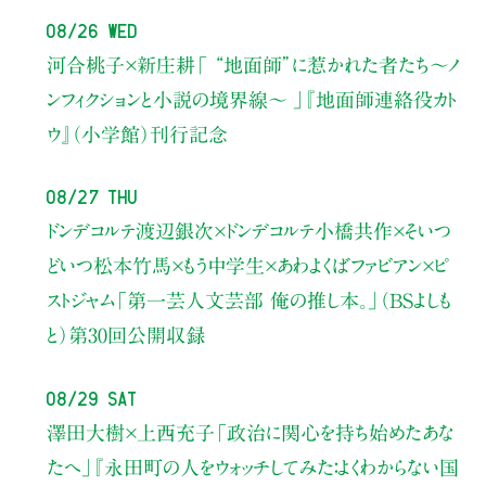
08/26 Wed
河合桃子×新庄耕
「 “地面師”に惹かれた者たち〜ノ
ンフィクションと小説の境界線〜 」
『地面師連絡役カト
ウ』（小学館）刊行記念
08/27 Thu
ドンデコルテ渡辺銀次×ドンデコルテ小橋共作×そいつ
どいつ松本竹馬×もう中学生×あわよくばファビアン×ピ
ストジャム
「第一芸人文芸部 俺の推し本。」（BSよしも
と）
第30回公開収録
08/29 Sat
澤田大樹×上西充子
「政治に関心を持ち始めたあな
たへ」
『永田町の人をウォッチしてみた：よくわからない国