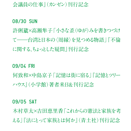
会議員の仕事』（カンゼン）刊行記念
08/30 Sun
許俐葳×高瀬隼子
「小さな歪（ゆが）みを書きつづけ
て――
台湾と日本の〈周縁〉を見つめる物語」
『不倫
に関する、ちょっとした疑問』刊行記念
09/04 Fri
何致和×中島京子
「記憶は街に宿る」
『記憶とツリー
ハウス』（小学館）著者来日＆刊行記念
09/05 Sat
木村草太×吉田恵里香
「これからの憲法と家族を考
える」
『法にとって家族とは何か』（青土社）刊行記念