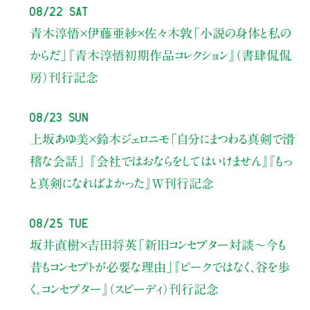
08/22 Sat
青木淳悟×伊藤亜紗×佐々木敦
「小説の身体と私の
からだ」
『青木淳悟初期作品コレクション』（書肆侃侃
房）刊行記念
08/23 Sun
上坂あゆ美×鈴木ジェロニモ
「自分にまつわる真剣で滑
稽な会話」
『会社ではおならをしてはいけません』『もっ
と真剣になればよかった』W刊行記念
08/25 Tue
坂井直樹×吉田将英
「新旧コンセプター対談～今も
昔もコンセプトが必要な理由」
『ピークではなく、谷を歩
く。コンセプター』（スピーディ）刊行記念