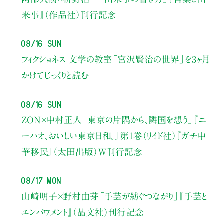
来事』（作品社）刊行記念
08/16 Sun
フィクショネス 文学の教室
「宮沢賢治の世界」を3ヶ月
かけてじっくりと読む
08/16 Sun
ZON×中村正人
「東京の片隅から、隣国を想う」
『ニ
ーハオ、おいしい東京日和。』第1巻（リイド社）
『ガチ中
華移民』（太田出版）W刊行記念
08/17 Mon
山崎明子×野村由芽
「手芸が紡ぐつながり」
『手芸と
エンパワメント』（晶文社）刊行記念