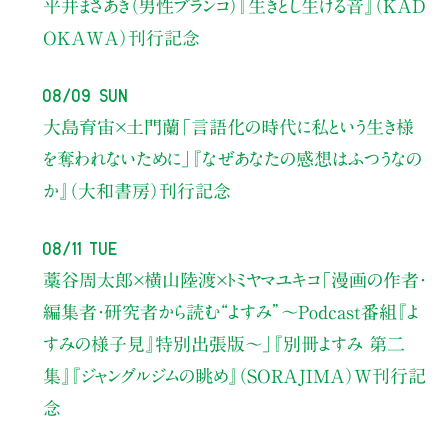
平井まさあき（男性ブランコ）
『生きとし生ける音』（KAD
OKAWA）刊行記念
08/09 Sun
大島育宙×土門蘭
「言語化の時代に私という生き様
を奪われないために」
『なぜあなたの感想はふつうなの
か』（大和書房）刊行記念
08/11 Tue
藁谷周太郎×横山陸渡×トミヤマユキコ
「漫画の作者・
編集者・研究者から読む“よすみ”
〜Podcast番組『よ
すみの様子見』特別出張版〜」
『別冊よすみ 第二
集』『ジャングルジムの眺め』（SORAJIMA）W刊行記
念