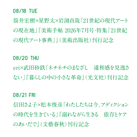
08/18 Tue
筒井宏樹×星野太×岩渕貞哉
「21世紀の現代アート
の現在地」
『美術手帖 2026年7月号・
特集「21世紀
の現代アート事典」』（美術出版社）刊行記念
08/20 Thu
eri×武田砂鉄
「ネチネチのまなざし 違和感を見逃さ
ない」
『暮らしの中の小さな革命』（光文社）刊行記念
08/21 Fri
信田さよ子×松本俊彦
「わたしたちは今、アディクション
の時代を生きている」
『溺れながら生きる 依存とケア
のあいだで』（文藝春秋）刊行記念