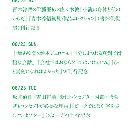
青木淳悟×伊藤亜紗×佐々木敦
「小説の身体と私の
からだ」
『青木淳悟初期作品コレクション』（書肆侃侃
房）刊行記念
08/23 Sun
上坂あゆ美×鈴木ジェロニモ
「自分にまつわる真剣で滑
稽な会話」
『会社ではおならをしてはいけません』『もっ
と真剣になればよかった』W刊行記念
08/25 Tue
坂井直樹×吉田将英
「新旧コンセプター対談～今も
昔もコンセプトが必要な理由」
『ピークではなく、谷を歩
く。コンセプター』（スピーディ）刊行記念