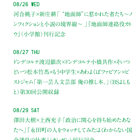
08/26 Wed
河合桃子×新庄耕
「 “地面師”に惹かれた者たち〜ノ
ンフィクションと小説の境界線〜 」
『地面師連絡役カト
ウ』（小学館）刊行記念
08/27 Thu
ドンデコルテ渡辺銀次×ドンデコルテ小橋共作×そいつ
どいつ松本竹馬×もう中学生×あわよくばファビアン×ピ
ストジャム
「第一芸人文芸部 俺の推し本。」（BSよしも
と）
第30回公開収録
08/29 Sat
澤田大樹×上西充子
「政治に関心を持ち始めたあな
たへ」
『永田町の人をウォッチしてみた：よくわからない国
会議員の仕事』（カンゼン）刊行記念