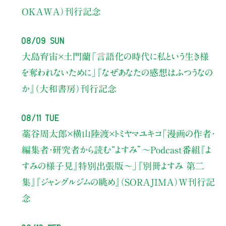
OKAWA）刊行記念
08/09 Sun
大島育宙×土門蘭
「言語化の時代に私という生き様
を奪われないために」
『なぜあなたの感想はふつうなの
か』（大和書房）刊行記念
08/11 Tue
藁谷周太郎×横山陸渡×トミヤマユキコ
「漫画の作者・
編集者・研究者から読む“よすみ”
〜Podcast番組『よ
すみの様子見』特別出張版〜」
『別冊よすみ 第二
集』『ジャングルジムの眺め』（SORAJIMA）W刊行記
念