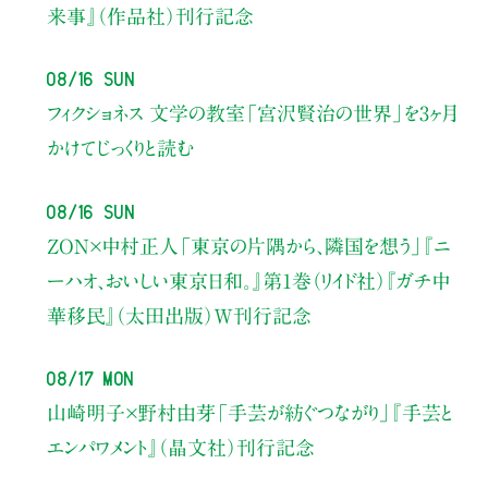
来事』（作品社）刊行記念
08/16 Sun
フィクショネス 文学の教室
「宮沢賢治の世界」を3ヶ月
かけてじっくりと読む
08/16 Sun
ZON×中村正人
「東京の片隅から、隣国を想う」
『ニ
ーハオ、おいしい東京日和。』第1巻（リイド社）
『ガチ中
華移民』（太田出版）W刊行記念
08/17 Mon
山崎明子×野村由芽
「手芸が紡ぐつながり」
『手芸と
エンパワメント』（晶文社）刊行記念