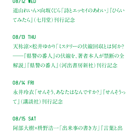
08/12 Wed
道山れいん×向坂くじら
「詩とエッセイのあわい」
『ひらい
てみたら』（七月堂）刊行記念
08/13 Thu
天祢涼×松井ゆかり
「ミステリーの伏線回収とは何か？
――『県警の番人』の伏線を、著者本人が禁断の全
解説」
『県警の番人』（河出書房新社）刊行記念
08/14 Fri
永井玲衣
「せんそう、あなたはなんですか？」
『せんそうっ
て』（講談社）刊行記念
08/15 Sat
阿部大樹×枡野浩一
「出来事の書き方」
『言葉と出