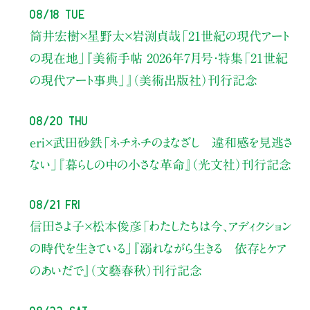
08/18 Tue
筒井宏樹×星野太×岩渕貞哉
「21世紀の現代アート
の現在地」
『美術手帖 2026年7月号・
特集「21世紀
の現代アート事典」』（美術出版社）刊行記念
08/20 Thu
eri×武田砂鉄
「ネチネチのまなざし 違和感を見逃さ
ない」
『暮らしの中の小さな革命』（光文社）刊行記念
08/21 Fri
信田さよ子×松本俊彦
「わたしたちは今、アディクション
の時代を生きている」
『溺れながら生きる 依存とケア
のあいだで』（文藝春秋）刊行記念
08/22 Sat