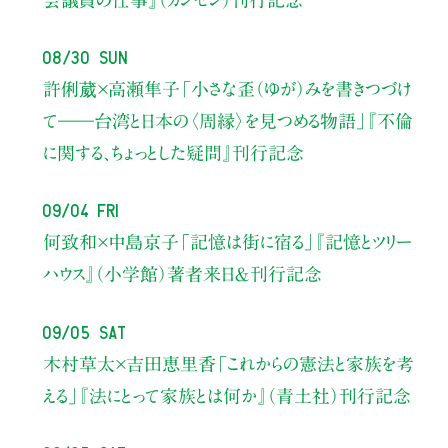
08/30 Sun
許俐葳×高瀬隼子
「小さな歪（ゆが）みを書きつづけ
て――
台湾と日本の〈周縁〉を見つめる物語」
『不倫
に関する、ちょっとした疑問』刊行記念
09/04 Fri
何致和×中島京子
「記憶は街に宿る」
『記憶とツリー
ハウス』（小学館）著者来日＆刊行記念
09/05 Sat
木村草太×吉田恵里香
「これからの憲法と家族を考
える」
『法にとって家族とは何か』（青土社）刊行記念