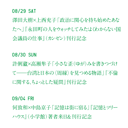
08/29 Sat
澤田大樹×上西充子
「政治に関心を持ち始めたあな
たへ」
『永田町の人をウォッチしてみた：よくわからない国
会議員の仕事』（カンゼン）刊行記念
08/30 Sun
許俐葳×高瀬隼子
「小さな歪（ゆが）みを書きつづけ
て――
台湾と日本の〈周縁〉を見つめる物語」
『不倫
に関する、ちょっとした疑問』刊行記念
09/04 Fri
何致和×中島京子
「記憶は街に宿る」
『記憶とツリー
ハウス』（小学館）著者来日＆刊行記念