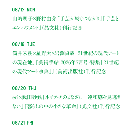
08/17 Mon
山崎明子×野村由芽
「手芸が紡ぐつながり」
『手芸と
エンパワメント』（晶文社）刊行記念
08/18 Tue
筒井宏樹×星野太×岩渕貞哉
「21世紀の現代アート
の現在地」
『美術手帖 2026年7月号・
特集「21世紀
の現代アート事典」』（美術出版社）刊行記念
08/20 Thu
eri×武田砂鉄
「ネチネチのまなざし 違和感を見逃さ
ない」
『暮らしの中の小さな革命』（光文社）刊行記念
08/21 Fri