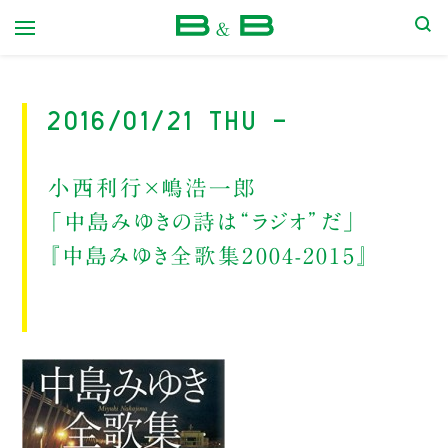
本屋 B&B
2016/01/21 Thu -
小西利行×嶋浩一郎
「中島みゆきの詩は“ラジオ”だ」
『中島みゆき全歌集2004-2015』