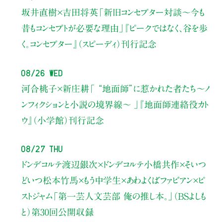
坂井直樹×吉田将英
「新旧コンセプター対談～今も
昔もコンセプトが必要な理由」
『ピークではなく、谷を歩
く。コンセプター』（スピーディ）刊行記念
08/26 Wed
河合桃子×新庄耕
「 “地面師”に惹かれた者たち〜ノ
ンフィクションと小説の境界線〜 」
『地面師連絡役カト
ウ』（小学館）刊行記念
08/27 Thu
ドンデコルテ渡辺銀次×ドンデコルテ小橋共作×そいつ
どいつ松本竹馬×もう中学生×あわよくばファビアン×ピ
ストジャム
「第一芸人文芸部 俺の推し本。」（BSよしも
と）
第30回公開収録