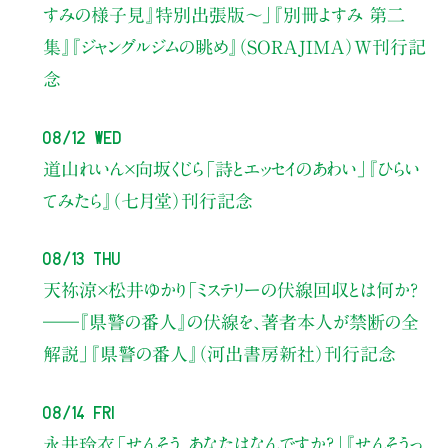
すみの様子見』特別出張版〜」
『別冊よすみ 第二
集』『ジャングルジムの眺め』（SORAJIMA）W刊行記
念
08/12 Wed
道山れいん×向坂くじら
「詩とエッセイのあわい」
『ひらい
てみたら』（七月堂）刊行記念
08/13 Thu
天祢涼×松井ゆかり
「ミステリーの伏線回収とは何か？
――『県警の番人』の伏線を、著者本人が禁断の全
解説」
『県警の番人』（河出書房新社）刊行記念
08/14 Fri
永井玲衣
「せんそう、あなたはなんですか？」
『せんそうっ