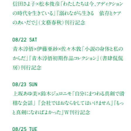
信田さよ子×松本俊彦
「わたしたちは今、アディクション
の時代を生きている」
『溺れながら生きる 依存とケア
のあいだで』（文藝春秋）刊行記念
08/22 Sat
青木淳悟×伊藤亜紗×佐々木敦
「小説の身体と私の
からだ」
『青木淳悟初期作品コレクション』（書肆侃侃
房）刊行記念
08/23 Sun
上坂あゆ美×鈴木ジェロニモ
「自分にまつわる真剣で滑
稽な会話」
『会社ではおならをしてはいけません』『もっ
と真剣になればよかった』W刊行記念
08/25 Tue