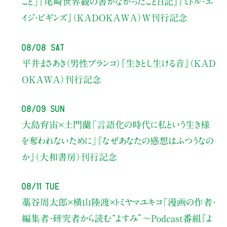
こと」
『尾崎世界観の書かなかったこと日記』『ミドル・エ
イジ・ビギンズ』（KADOKAWA）W刊行記念
08/08 Sat
平井まさあき（男性ブランコ）
『生きとし生ける音』（KAD
OKAWA）刊行記念
08/09 Sun
大島育宙×土門蘭
「言語化の時代に私という生き様
を奪われないために」
『なぜあなたの感想はふつうなの
か』（大和書房）刊行記念
08/11 Tue
藁谷周太郎×横山陸渡×トミヤマユキコ
「漫画の作者・
編集者・研究者から読む“よすみ”
〜Podcast番組『よ