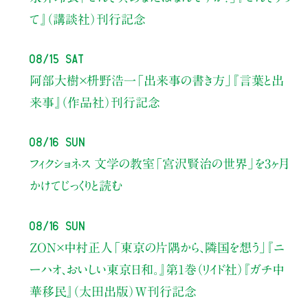
て』（講談社）刊行記念
08/15 Sat
阿部大樹×枡野浩一
「出来事の書き方」
『言葉と出
来事』（作品社）刊行記念
08/16 Sun
フィクショネス 文学の教室
「宮沢賢治の世界」を3ヶ月
かけてじっくりと読む
08/16 Sun
ZON×中村正人
「東京の片隅から、隣国を想う」
『ニ
ーハオ、おいしい東京日和。』第1巻（リイド社）
『ガチ中
華移民』（太田出版）W刊行記念