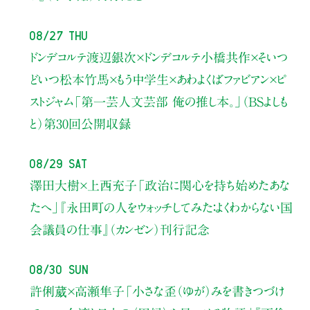
08/27 Thu
ドンデコルテ渡辺銀次×ドンデコルテ小橋共作×そいつ
どいつ松本竹馬×もう中学生×あわよくばファビアン×ピ
ストジャム
「第一芸人文芸部 俺の推し本。」（BSよしも
と）
第30回公開収録
08/29 Sat
澤田大樹×上西充子
「政治に関心を持ち始めたあな
たへ」
『永田町の人をウォッチしてみた：よくわからない国
会議員の仕事』（カンゼン）刊行記念
08/30 Sun
許俐葳×高瀬隼子
「小さな歪（ゆが）みを書きつづけ