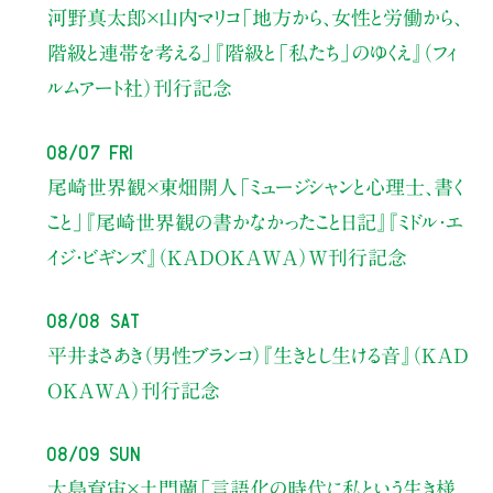
河野真太郎×山内マリコ
「地方から、女性と労働から、
階級と連帯を考える」
『階級と「私たち」のゆくえ』（フィ
ルムアート社）刊行記念
08/07 Fri
尾崎世界観×東畑開人
「ミュージシャンと心理士、書く
こと」
『尾崎世界観の書かなかったこと日記』『ミドル・エ
イジ・ビギンズ』（KADOKAWA）W刊行記念
08/08 Sat
平井まさあき（男性ブランコ）
『生きとし生ける音』（KAD
OKAWA）刊行記念
08/09 Sun
大島育宙×土門蘭
「言語化の時代に私という生き様