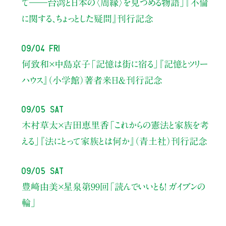
て――
台湾と日本の〈周縁〉を見つめる物語」
『不倫
に関する、ちょっとした疑問』刊行記念
09/04 Fri
何致和×中島京子
「記憶は街に宿る」
『記憶とツリー
ハウス』（小学館）著者来日＆刊行記念
09/05 Sat
木村草太×吉田恵里香
「これからの憲法と家族を考
える」
『法にとって家族とは何か』（青土社）刊行記念
09/05 Sat
豊﨑由美×星泉
第99回「読んでいいとも！ ガイブンの
輪」