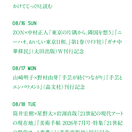
かけてじっくりと読む
08/16 Sun
ZON×中村正人
「東京の片隅から、隣国を想う」
『ニ
ーハオ、おいしい東京日和。』第1巻（リイド社）
『ガチ中
華移民』（太田出版）W刊行記念
08/17 Mon
山崎明子×野村由芽
「手芸が紡ぐつながり」
『手芸と
エンパワメント』（晶文社）刊行記念
08/18 Tue
筒井宏樹×星野太×岩渕貞哉
「21世紀の現代アート
の現在地」
『美術手帖 2026年7月号・
特集「21世紀