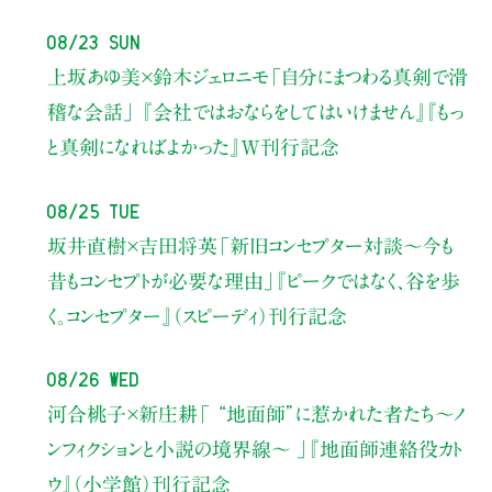
08/23 Sun
上坂あゆ美×鈴木ジェロニモ
「自分にまつわる真剣で滑
稽な会話」
『会社ではおならをしてはいけません』『もっ
と真剣になればよかった』W刊行記念
08/25 Tue
坂井直樹×吉田将英
「新旧コンセプター対談～今も
昔もコンセプトが必要な理由」
『ピークではなく、谷を歩
く。コンセプター』（スピーディ）刊行記念
08/26 Wed
河合桃子×新庄耕
「 “地面師”に惹かれた者たち〜ノ
ンフィクションと小説の境界線〜 」
『地面師連絡役カト
ウ』（小学館）刊行記念