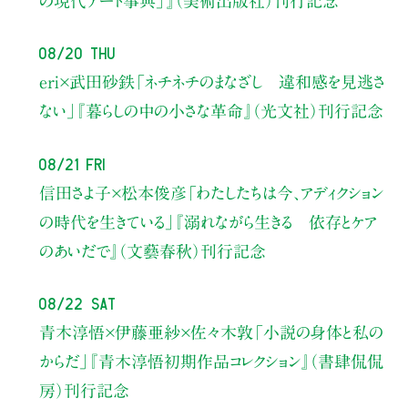
の現代アート事典」』（美術出版社）刊行記念
08/20 Thu
eri×武田砂鉄
「ネチネチのまなざし 違和感を見逃さ
ない」
『暮らしの中の小さな革命』（光文社）刊行記念
08/21 Fri
信田さよ子×松本俊彦
「わたしたちは今、アディクション
の時代を生きている」
『溺れながら生きる 依存とケア
のあいだで』（文藝春秋）刊行記念
08/22 Sat
青木淳悟×伊藤亜紗×佐々木敦
「小説の身体と私の
からだ」
『青木淳悟初期作品コレクション』（書肆侃侃
房）刊行記念