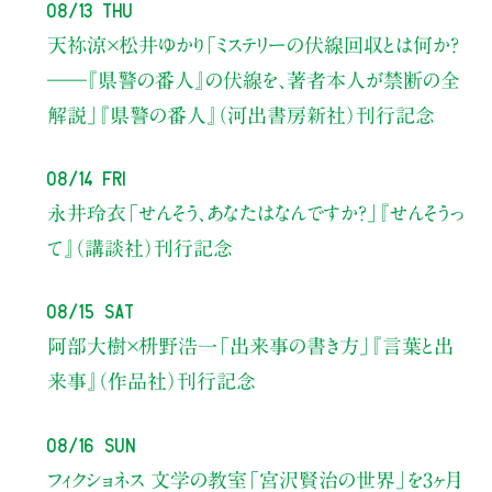
08/13 Thu
天祢涼×松井ゆかり
「ミステリーの伏線回収とは何か？
――『県警の番人』の伏線を、著者本人が禁断の全
解説」
『県警の番人』（河出書房新社）刊行記念
08/14 Fri
永井玲衣
「せんそう、あなたはなんですか？」
『せんそうっ
て』（講談社）刊行記念
08/15 Sat
阿部大樹×枡野浩一
「出来事の書き方」
『言葉と出
来事』（作品社）刊行記念
08/16 Sun
フィクショネス 文学の教室
「宮沢賢治の世界」を3ヶ月