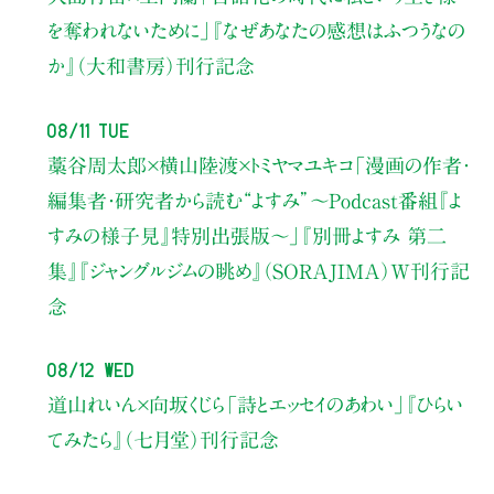
を奪われないために」
『なぜあなたの感想はふつうなの
か』（大和書房）刊行記念
08/11 Tue
藁谷周太郎×横山陸渡×トミヤマユキコ
「漫画の作者・
編集者・研究者から読む“よすみ”
〜Podcast番組『よ
すみの様子見』特別出張版〜」
『別冊よすみ 第二
集』『ジャングルジムの眺め』（SORAJIMA）W刊行記
念
08/12 Wed
道山れいん×向坂くじら
「詩とエッセイのあわい」
『ひらい
てみたら』（七月堂）刊行記念