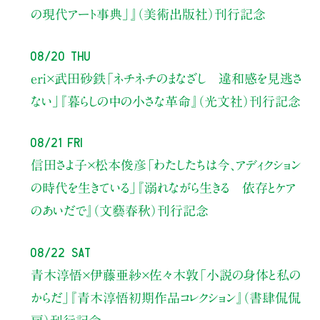
の現代アート事典」』（美術出版社）刊行記念
08/20 Thu
eri×武田砂鉄
「ネチネチのまなざし 違和感を見逃さ
ない」
『暮らしの中の小さな革命』（光文社）刊行記念
08/21 Fri
信田さよ子×松本俊彦
「わたしたちは今、アディクション
の時代を生きている」
『溺れながら生きる 依存とケア
のあいだで』（文藝春秋）刊行記念
08/22 Sat
青木淳悟×伊藤亜紗×佐々木敦
「小説の身体と私の
からだ」
『青木淳悟初期作品コレクション』（書肆侃侃