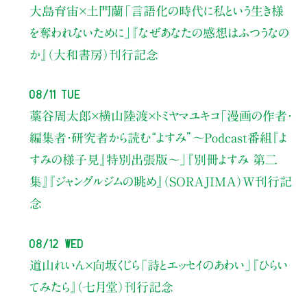
大島育宙×土門蘭
「言語化の時代に私という生き様
を奪われないために」
『なぜあなたの感想はふつうなの
か』（大和書房）刊行記念
08/11 Tue
藁谷周太郎×横山陸渡×トミヤマユキコ
「漫画の作者・
編集者・研究者から読む“よすみ”
〜Podcast番組『よ
すみの様子見』特別出張版〜」
『別冊よすみ 第二
集』『ジャングルジムの眺め』（SORAJIMA）W刊行記
念
08/12 Wed
道山れいん×向坂くじら
「詩とエッセイのあわい」
『ひらい
てみたら』（七月堂）刊行記念