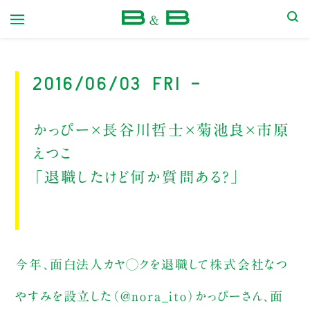
本屋 B&B
2016/06/03 Fri -
かっぴー×長谷川哲士×菊池良×市原
えつこ
「退職したけど何か質問ある？」
今年、面白法人カヤ◯クを退職して株式会社なつ
やすみを設立した（@nora_ito）かっぴーさん、面