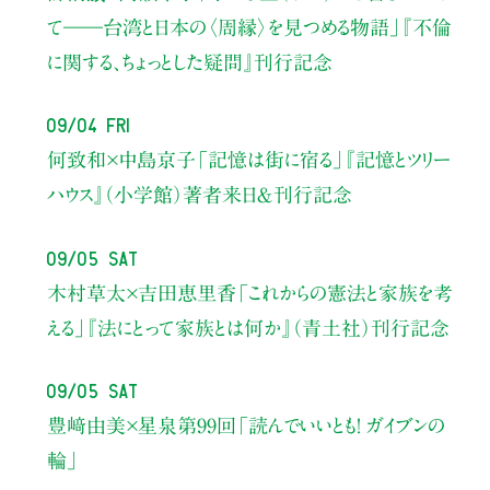
て――
台湾と日本の〈周縁〉を見つめる物語」
『不倫
に関する、ちょっとした疑問』刊行記念
09/04 Fri
何致和×中島京子
「記憶は街に宿る」
『記憶とツリー
ハウス』（小学館）著者来日＆刊行記念
09/05 Sat
木村草太×吉田恵里香
「これからの憲法と家族を考
える」
『法にとって家族とは何か』（青土社）刊行記念
09/05 Sat
豊﨑由美×星泉
第99回「読んでいいとも！ ガイブンの
輪」