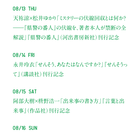
08/13 Thu
天祢涼×松井ゆかり
「ミステリーの伏線回収とは何か？
――『県警の番人』の伏線を、著者本人が禁断の全
解説」
『県警の番人』（河出書房新社）刊行記念
08/14 Fri
永井玲衣
「せんそう、あなたはなんですか？」
『せんそうっ
て』（講談社）刊行記念
08/15 Sat
阿部大樹×枡野浩一
「出来事の書き方」
『言葉と出
来事』（作品社）刊行記念
08/16 Sun