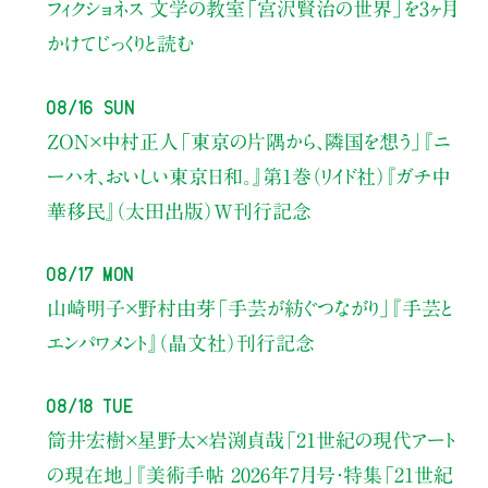
フィクショネス 文学の教室
「宮沢賢治の世界」を3ヶ月
かけてじっくりと読む
08/16 Sun
ZON×中村正人
「東京の片隅から、隣国を想う」
『ニ
ーハオ、おいしい東京日和。』第1巻（リイド社）
『ガチ中
華移民』（太田出版）W刊行記念
08/17 Mon
山崎明子×野村由芽
「手芸が紡ぐつながり」
『手芸と
エンパワメント』（晶文社）刊行記念
08/18 Tue
筒井宏樹×星野太×岩渕貞哉
「21世紀の現代アート
の現在地」
『美術手帖 2026年7月号・
特集「21世紀