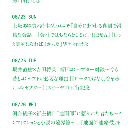
房）刊行記念
08/23 Sun
上坂あゆ美×鈴木ジェロニモ
「自分にまつわる真剣で滑
稽な会話」
『会社ではおならをしてはいけません』『もっ
と真剣になればよかった』W刊行記念
08/25 Tue
坂井直樹×吉田将英
「新旧コンセプター対談～今も
昔もコンセプトが必要な理由」
『ピークではなく、谷を歩
く。コンセプター』（スピーディ）刊行記念
08/26 Wed
河合桃子×新庄耕
「 “地面師”に惹かれた者たち〜ノ
ンフィクションと小説の境界線〜 」
『地面師連絡役カト