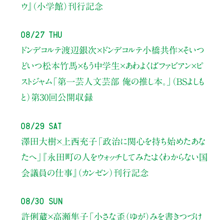
ウ』（小学館）刊行記念
08/27 Thu
ドンデコルテ渡辺銀次×ドンデコルテ小橋共作×そいつ
どいつ松本竹馬×もう中学生×あわよくばファビアン×ピ
ストジャム
「第一芸人文芸部 俺の推し本。」（BSよしも
と）
第30回公開収録
08/29 Sat
澤田大樹×上西充子
「政治に関心を持ち始めたあな
たへ」
『永田町の人をウォッチしてみた：よくわからない国
会議員の仕事』（カンゼン）刊行記念
08/30 Sun
許俐葳×高瀬隼子
「小さな歪（ゆが）みを書きつづけ