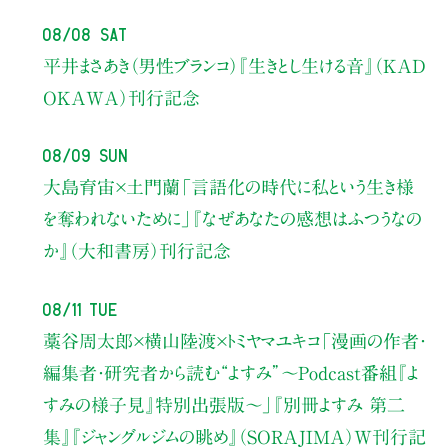
08/08 Sat
平井まさあき（男性ブランコ）
『生きとし生ける音』（KAD
OKAWA）刊行記念
08/09 Sun
大島育宙×土門蘭
「言語化の時代に私という生き様
を奪われないために」
『なぜあなたの感想はふつうなの
か』（大和書房）刊行記念
08/11 Tue
藁谷周太郎×横山陸渡×トミヤマユキコ
「漫画の作者・
編集者・研究者から読む“よすみ”
〜Podcast番組『よ
すみの様子見』特別出張版〜」
『別冊よすみ 第二
集』『ジャングルジムの眺め』（SORAJIMA）W刊行記