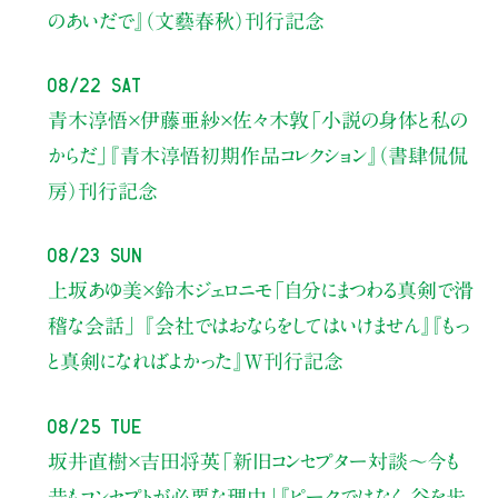
のあいだで』（文藝春秋）刊行記念
08/22 Sat
青木淳悟×伊藤亜紗×佐々木敦
「小説の身体と私の
からだ」
『青木淳悟初期作品コレクション』（書肆侃侃
房）刊行記念
08/23 Sun
上坂あゆ美×鈴木ジェロニモ
「自分にまつわる真剣で滑
稽な会話」
『会社ではおならをしてはいけません』『もっ
と真剣になればよかった』W刊行記念
08/25 Tue
坂井直樹×吉田将英
「新旧コンセプター対談～今も
昔もコンセプトが必要な理由」
『ピークではなく、谷を歩