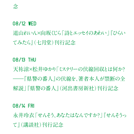
念
08/12 Wed
道山れいん×向坂くじら
「詩とエッセイのあわい」
『ひらい
てみたら』（七月堂）刊行記念
08/13 Thu
天祢涼×松井ゆかり
「ミステリーの伏線回収とは何か？
――『県警の番人』の伏線を、著者本人が禁断の全
解説」
『県警の番人』（河出書房新社）刊行記念
08/14 Fri
永井玲衣
「せんそう、あなたはなんですか？」
『せんそうっ
て』（講談社）刊行記念