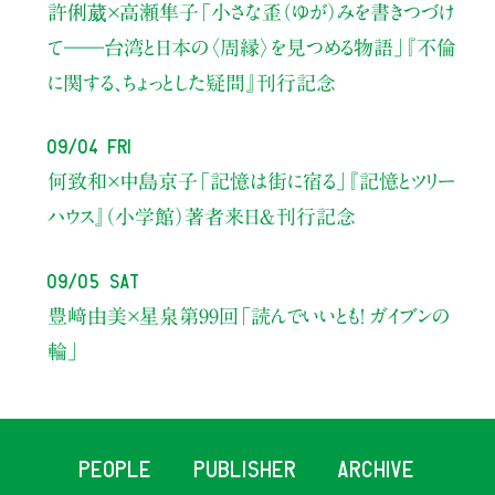
許俐葳×高瀬隼子
「小さな歪（ゆが）みを書きつづけ
て――
台湾と日本の〈周縁〉を見つめる物語」
『不倫
に関する、ちょっとした疑問』刊行記念
09/04 Fri
何致和×中島京子
「記憶は街に宿る」
『記憶とツリー
ハウス』（小学館）著者来日＆刊行記念
09/05 Sat
豊﨑由美×星泉
第99回「読んでいいとも！ ガイブンの
輪」
PEOPLE
PUBLISHER
ARCHIVE