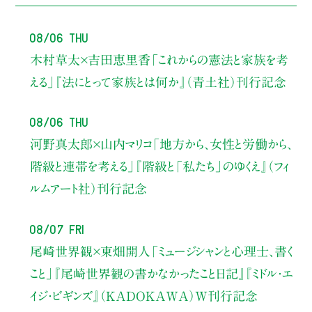
08/06 Thu
木村草太×吉田恵里香
「これからの憲法と家族を考
える」
『法にとって家族とは何か』（青土社）刊行記念
08/06 Thu
河野真太郎×山内マリコ
「地方から、女性と労働から、
階級と連帯を考える」
『階級と「私たち」のゆくえ』（フィ
ルムアート社）刊行記念
08/07 Fri
尾崎世界観×東畑開人
「ミュージシャンと心理士、書く
こと」
『尾崎世界観の書かなかったこと日記』『ミドル・エ
イジ・ビギンズ』（KADOKAWA）W刊行記念