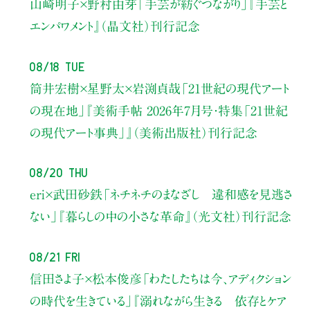
山崎明子×野村由芽
「手芸が紡ぐつながり」
『手芸と
エンパワメント』（晶文社）刊行記念
08/18 Tue
筒井宏樹×星野太×岩渕貞哉
「21世紀の現代アート
の現在地」
『美術手帖 2026年7月号・
特集「21世紀
の現代アート事典」』（美術出版社）刊行記念
08/20 Thu
eri×武田砂鉄
「ネチネチのまなざし 違和感を見逃さ
ない」
『暮らしの中の小さな革命』（光文社）刊行記念
08/21 Fri
信田さよ子×松本俊彦
「わたしたちは今、アディクション
の時代を生きている」
『溺れながら生きる 依存とケア