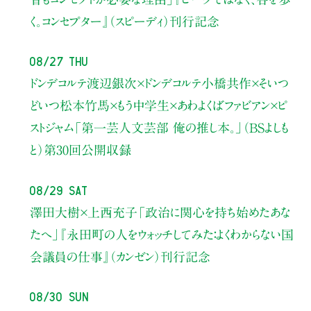
く。コンセプター』（スピーディ）刊行記念
08/27 Thu
ドンデコルテ渡辺銀次×ドンデコルテ小橋共作×そいつ
どいつ松本竹馬×もう中学生×あわよくばファビアン×ピ
ストジャム
「第一芸人文芸部 俺の推し本。」（BSよしも
と）
第30回公開収録
08/29 Sat
澤田大樹×上西充子
「政治に関心を持ち始めたあな
たへ」
『永田町の人をウォッチしてみた：よくわからない国
会議員の仕事』（カンゼン）刊行記念
08/30 Sun