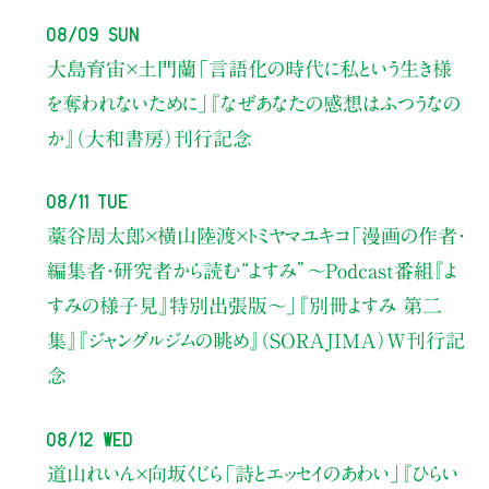
08/09 Sun
大島育宙×土門蘭
「言語化の時代に私という生き様
を奪われないために」
『なぜあなたの感想はふつうなの
か』（大和書房）刊行記念
08/11 Tue
藁谷周太郎×横山陸渡×トミヤマユキコ
「漫画の作者・
編集者・研究者から読む“よすみ”
〜Podcast番組『よ
すみの様子見』特別出張版〜」
『別冊よすみ 第二
集』『ジャングルジムの眺め』（SORAJIMA）W刊行記
念
08/12 Wed
道山れいん×向坂くじら
「詩とエッセイのあわい」
『ひらい