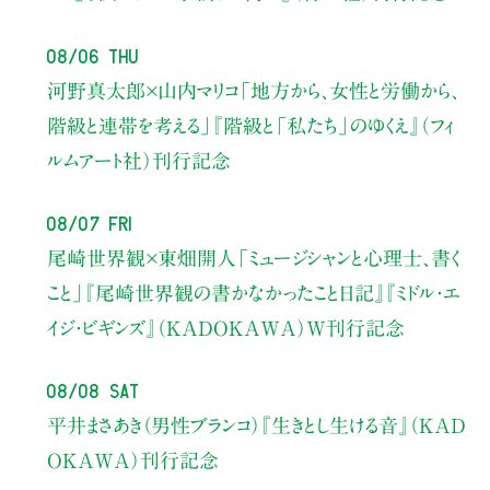
08/06 Thu
河野真太郎×山内マリコ
「地方から、女性と労働から、
階級と連帯を考える」
『階級と「私たち」のゆくえ』（フィ
ルムアート社）刊行記念
08/07 Fri
尾崎世界観×東畑開人
「ミュージシャンと心理士、書く
こと」
『尾崎世界観の書かなかったこと日記』『ミドル・エ
イジ・ビギンズ』（KADOKAWA）W刊行記念
08/08 Sat
平井まさあき（男性ブランコ）
『生きとし生ける音』（KAD
OKAWA）刊行記念