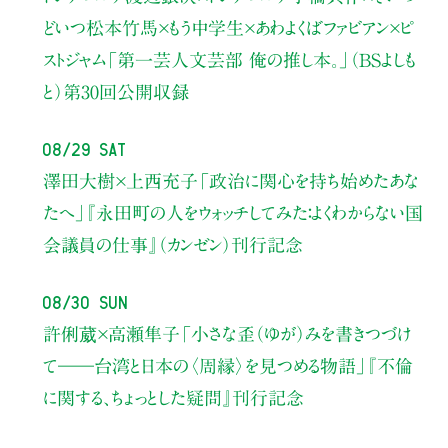
どいつ松本竹馬×もう中学生×あわよくばファビアン×ピ
ストジャム
「第一芸人文芸部 俺の推し本。」（BSよしも
と）
第30回公開収録
08/29 Sat
澤田大樹×上西充子
「政治に関心を持ち始めたあな
たへ」
『永田町の人をウォッチしてみた：よくわからない国
会議員の仕事』（カンゼン）刊行記念
08/30 Sun
許俐葳×高瀬隼子
「小さな歪（ゆが）みを書きつづけ
て――
台湾と日本の〈周縁〉を見つめる物語」
『不倫
に関する、ちょっとした疑問』刊行記念