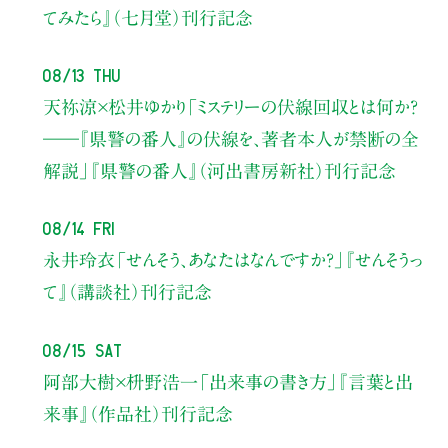
てみたら』（七月堂）刊行記念
08/13 Thu
天祢涼×松井ゆかり
「ミステリーの伏線回収とは何か？
――『県警の番人』の伏線を、著者本人が禁断の全
解説」
『県警の番人』（河出書房新社）刊行記念
08/14 Fri
永井玲衣
「せんそう、あなたはなんですか？」
『せんそうっ
て』（講談社）刊行記念
08/15 Sat
阿部大樹×枡野浩一
「出来事の書き方」
『言葉と出
来事』（作品社）刊行記念