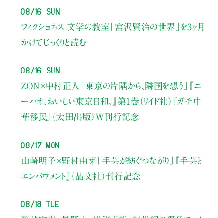
08/16 Sun
フィクショネス 文学の教室
「宮沢賢治の世界」を3ヶ月
かけてじっくりと読む
08/16 Sun
ZON×中村正人
「東京の片隅から、隣国を想う」
『ニ
ーハオ、おいしい東京日和。』第1巻（リイド社）
『ガチ中
華移民』（太田出版）W刊行記念
08/17 Mon
山崎明子×野村由芽
「手芸が紡ぐつながり」
『手芸と
エンパワメント』（晶文社）刊行記念
08/18 Tue