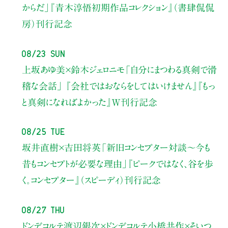
からだ」
『青木淳悟初期作品コレクション』（書肆侃侃
房）刊行記念
08/23 Sun
上坂あゆ美×鈴木ジェロニモ
「自分にまつわる真剣で滑
稽な会話」
『会社ではおならをしてはいけません』『もっ
と真剣になればよかった』W刊行記念
08/25 Tue
坂井直樹×吉田将英
「新旧コンセプター対談～今も
昔もコンセプトが必要な理由」
『ピークではなく、谷を歩
く。コンセプター』（スピーディ）刊行記念
08/27 Thu
ドンデコルテ渡辺銀次×ドンデコルテ小橋共作×そいつ