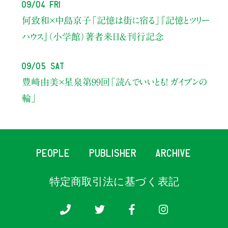
09/04 Fri
何致和×中島京子
「記憶は街に宿る」
『記憶とツリー
ハウス』（小学館）著者来日＆刊行記念
09/05 Sat
豊﨑由美×星泉
第99回「読んでいいとも！ ガイブンの
輪」
PEOPLE
PUBLISHER
ARCHIVE
特定商取引法に基づく表記