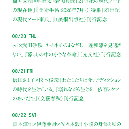
筒井宏樹×星野太×岩渕貞哉
「21世紀の現代アート
の現在地」
『美術手帖 2026年7月号・
特集「21世紀
の現代アート事典」』（美術出版社）刊行記念
08/20 Thu
eri×武田砂鉄
「ネチネチのまなざし 違和感を見逃さ
ない」
『暮らしの中の小さな革命』（光文社）刊行記念
08/21 Fri
信田さよ子×松本俊彦
「わたしたちは今、アディクション
の時代を生きている」
『溺れながら生きる 依存とケア
のあいだで』（文藝春秋）刊行記念
08/22 Sat
青木淳悟×伊藤亜紗×佐々木敦
「小説の身体と私の