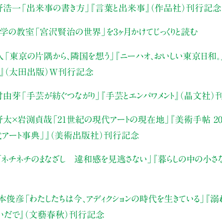
野浩一
「出来事の書き方」
『言葉と出来事』（作品社）刊行記念
文学の教室
「宮沢賢治の世界」を3ヶ月かけてじっくりと読む
人
「東京の片隅から、隣国を想う」
『ニーハオ、おいしい東京日和。』
』（太田出版）W刊行記念
村由芽
「手芸が紡ぐつながり」
『手芸とエンパワメント』（晶文社）
野太×岩渕貞哉
「21世紀の現代アートの現在地」
『美術手帖 20
代アート事典」』（美術出版社）刊行記念
「ネチネチのまなざし 違和感を見逃さない」
『暮らしの中の小さ
本俊彦
「わたしたちは今、アディクションの時代を生きている」
『溺
いだで』（文藝春秋）刊行記念