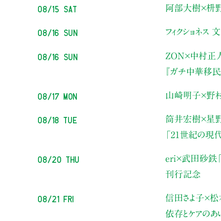
08/15 Sat
阿部大樹×枡
08/16 Sun
フィクショネス 
08/16 Sun
ZON×中村正
『ガチ中華移民
08/17 Mon
山崎明子×野
08/18 Tue
筒井宏樹×星
「21世紀の現
08/20 Thu
eri×武田砂鉄
刊行記念
08/21 Fri
信田さよ子×松
依存とケアのあ