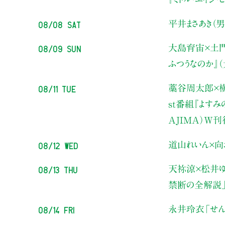
08/08 Sat
平井まさあき（男
08/09 Sun
大島育宙×土
ふつうなのか』
08/11 Tue
藁谷周太郎×横
st番組『よす
AJIMA）W
08/12 Wed
道山れいん×向
08/13 Thu
天祢涼×松井ゆ
禁断の全解説
08/14 Fri
永井玲衣
「せん