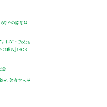
ぜあなたの感想は
よすみ”
〜Podca
ムの眺め』（SOR
記念
伏線を、著者本人が