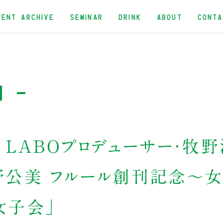
VENT ARCHIVE
SEMINAR
DRINK
ABOUT
CONT
n -
K LABOプロデューサー・牧
野公美 フルール創刊記念～女
女子会」