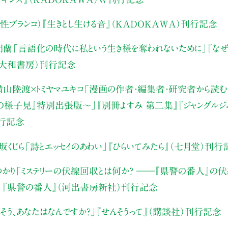
性ブランコ）
『生きとし生ける音』（KADOKAWA）刊行記念
門蘭
「言語化の時代に私という生き様を奪われないために」
『な
（大和書房）刊行記念
山陸渡×トミヤマユキコ
「漫画の作者・編集者・研究者から読む“
みの様子見』特別出張版〜」
『別冊よすみ 第二集』『ジャングルジ
刊行記念
坂くじら
「詩とエッセイのあわい」
『ひらいてみたら』（七月堂）刊行
かり
「ミステリーの伏線回収とは何か？ ――『県警の番人』の
」
『県警の番人』（河出書房新社）刊行記念
そう、あなたはなんですか？」
『せんそうって』（講談社）刊行記念