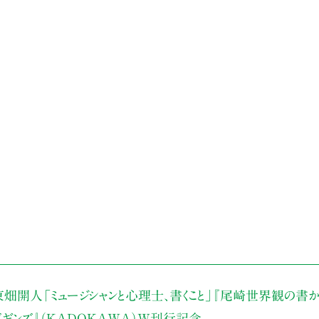
東畑開人
「ミュージシャンと心理士、書くこと」
『尾崎世界観の書か
・ビギンズ』（KADOKAWA）W刊行記念