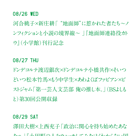
08/26 Wed
河合桃子×新庄耕
「 “地面師”に惹かれた者たち〜ノ
ンフィクションと小説の境界線〜 」
『地面師連絡役カト
ウ』（小学館）刊行記念
08/27 Thu
ドンデコルテ渡辺銀次×ドンデコルテ小橋共作×そいつ
どいつ松本竹馬×もう中学生×あわよくばファビアン×ピ
ストジャム
「第一芸人文芸部 俺の推し本。」（BSよしも
と）
第30回公開収録
08/29 Sat
澤田大樹×上西充子
「政治に関心を持ち始めたあな
たへ」
『永田町の人をウォッチしてみた：よくわからない国