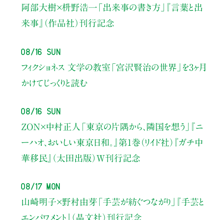
阿部大樹×枡野浩一
「出来事の書き方」
『言葉と出
来事』（作品社）刊行記念
08/16 Sun
フィクショネス 文学の教室
「宮沢賢治の世界」を3ヶ月
かけてじっくりと読む
08/16 Sun
ZON×中村正人
「東京の片隅から、隣国を想う」
『ニ
ーハオ、おいしい東京日和。』第1巻（リイド社）
『ガチ中
華移民』（太田出版）W刊行記念
08/17 Mon
山崎明子×野村由芽
「手芸が紡ぐつながり」
『手芸と
エンパワメント』（晶文社）刊行記念