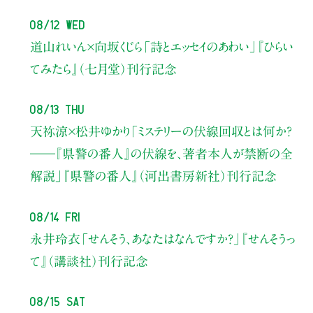
08/12 Wed
道山れいん×向坂くじら
「詩とエッセイのあわい」
『ひらい
てみたら』（七月堂）刊行記念
08/13 Thu
天祢涼×松井ゆかり
「ミステリーの伏線回収とは何か？
――『県警の番人』の伏線を、著者本人が禁断の全
解説」
『県警の番人』（河出書房新社）刊行記念
08/14 Fri
永井玲衣
「せんそう、あなたはなんですか？」
『せんそうっ
て』（講談社）刊行記念
08/15 Sat