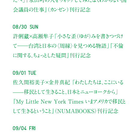
会議員の仕事』（カンゼン）刊行記念
08/30 Sun
許俐葳×高瀬隼子
「小さな歪（ゆが）みを書きつづけ
て――
台湾と日本の〈周縁〉を見つめる物語」
『不倫
に関する、ちょっとした疑問』刊行記念
09/01 Tue
佐久間裕美子×金井真紀 「わたしたちは、ここにいる
——移民として生きること、日本とニューヨークから」
『My Little New York Times いまアメリカで移民と
して生きるということ』（NUMABOOKS）刊行記念
09/04 Fri