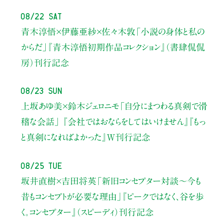
08/22 Sat
青木淳悟×伊藤亜紗×佐々木敦
「小説の身体と私の
からだ」
『青木淳悟初期作品コレクション』（書肆侃侃
房）刊行記念
08/23 Sun
上坂あゆ美×鈴木ジェロニモ
「自分にまつわる真剣で滑
稽な会話」
『会社ではおならをしてはいけません』『もっ
と真剣になればよかった』W刊行記念
08/25 Tue
坂井直樹×吉田将英
「新旧コンセプター対談～今も
昔もコンセプトが必要な理由」
『ピークではなく、谷を歩
く。コンセプター』（スピーディ）刊行記念