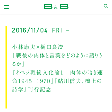
本屋 B&B
2016/11/04 Fri -
小林康夫×樋口良澄
「戦後の肉体と言葉をどのように語りう
るか」
『オペラ戦後文化論１ 肉体の暗き運
命１９４５－１９７０』『鮎川信夫、橋上の
詩学』刊行記念