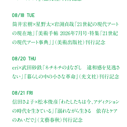
08/18 Tue
筒井宏樹×星野太×岩渕貞哉
「21世紀の現代アート
の現在地」
『美術手帖 2026年7月号・
特集「21世紀
の現代アート事典」』（美術出版社）刊行記念
08/20 Thu
eri×武田砂鉄
「ネチネチのまなざし 違和感を見逃さ
ない」
『暮らしの中の小さな革命』（光文社）刊行記念
08/21 Fri
信田さよ子×松本俊彦
「わたしたちは今、アディクション
の時代を生きている」
『溺れながら生きる 依存とケア
のあいだで』（文藝春秋）刊行記念