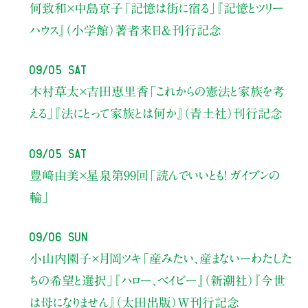
何致和×中島京子
「記憶は街に宿る」
『記憶とツリー
ハウス』（小学館）著者来日＆刊行記念
09/05 Sat
木村草太×吉田恵里香
「これからの憲法と家族を考
える」
『法にとって家族とは何か』（青土社）刊行記念
09/05 Sat
豊﨑由美×星泉
第99回「読んでいいとも！ ガイブンの
輪」
09/06 Sun
小山内園子×月岡ツキ
「産みたい、産まないーわたした
ちの希望と選択」
『ハロー、ベイビー』（新潮社）
『今世
は母になりません』（太田出版）W刊行記念