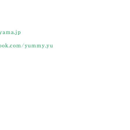
p
ama.jp
ok.com/yummy.yu