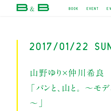
BOOK
EVENT
E
本屋 B&B
2017/01/22 Su
山野ゆり×仲川希良
「パンと、山と。 ～モ
～」