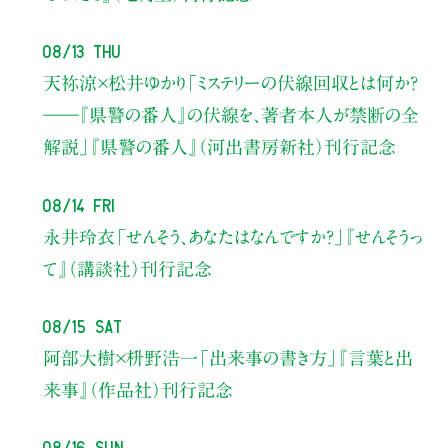
08/13 Thu
天祢涼×松井ゆかり
「ミステリーの伏線回収とは何か？
――『県警の番人』の伏線を、著者本人が禁断の全
解説」
『県警の番人』（河出書房新社）刊行記念
08/14 Fri
永井玲衣
「せんそう、あなたはなんですか？」
『せんそうっ
て』（講談社）刊行記念
08/15 Sat
阿部大樹×枡野浩一
「出来事の書き方」
『言葉と出
来事』（作品社）刊行記念
08/16 Sun