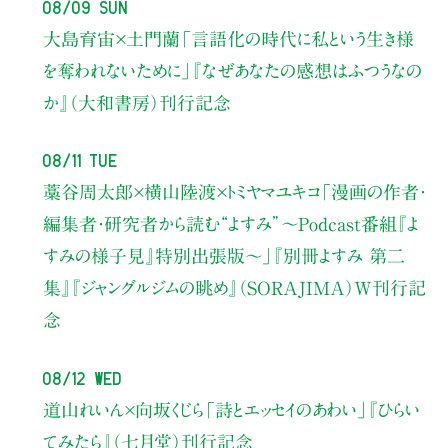
08/09 Sun
大島育宙×土門蘭
「言語化の時代に私という生き様
を奪われないために」
『なぜあなたの感想はふつうなの
か』（大和書房）刊行記念
08/11 Tue
藁谷周太郎×横山陸渡×トミヤマユキコ
「漫画の作者・
編集者・研究者から読む“よすみ”
〜Podcast番組『よ
すみの様子見』特別出張版〜」
『別冊よすみ 第二
集』『ジャングルジムの眺め』（SORAJIMA）W刊行記
念
08/12 Wed
道山れいん×向坂くじら
「詩とエッセイのあわい」
『ひらい
てみたら』（七月堂）刊行記念