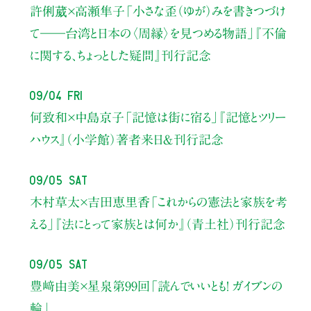
許俐葳×高瀬隼子
「小さな歪（ゆが）みを書きつづけ
て――
台湾と日本の〈周縁〉を見つめる物語」
『不倫
に関する、ちょっとした疑問』刊行記念
09/04 Fri
何致和×中島京子
「記憶は街に宿る」
『記憶とツリー
ハウス』（小学館）著者来日＆刊行記念
09/05 Sat
木村草太×吉田恵里香
「これからの憲法と家族を考
える」
『法にとって家族とは何か』（青土社）刊行記念
09/05 Sat
豊﨑由美×星泉
第99回「読んでいいとも！ ガイブンの
輪」