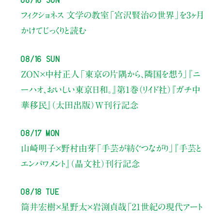
フィクショネス 文学の教室
「宮沢賢治の世界」を3ヶ月
かけてじっくりと読む
08/16 Sun
ZON×中村正人
「東京の片隅から、隣国を想う」
『ニ
ーハオ、おいしい東京日和。』第1巻（リイド社）
『ガチ中
華移民』（太田出版）W刊行記念
08/17 Mon
山崎明子×野村由芽
「手芸が紡ぐつながり」
『手芸と
エンパワメント』（晶文社）刊行記念
08/18 Tue
筒井宏樹×星野太×岩渕貞哉
「21世紀の現代アート