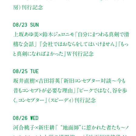
房）刊行記念
08/23 Sun
上坂あゆ美×鈴木ジェロニモ
「自分にまつわる真剣で滑
稽な会話」
『会社ではおならをしてはいけません』『もっ
と真剣になればよかった』W刊行記念
08/25 Tue
坂井直樹×吉田将英
「新旧コンセプター対談～今も
昔もコンセプトが必要な理由」
『ピークではなく、谷を歩
く。コンセプター』（スピーディ）刊行記念
08/26 Wed
河合桃子×新庄耕
「 “地面師”に惹かれた者たち〜ノ