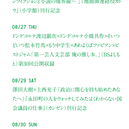
ンフィクションと小説の境界線〜 」
『地面師連絡役カト
ウ』（小学館）刊行記念
08/27 Thu
ドンデコルテ渡辺銀次×ドンデコルテ小橋共作×そいつ
どいつ松本竹馬×もう中学生×あわよくばファビアン×ピ
ストジャム
「第一芸人文芸部 俺の推し本。」（BSよしも
と）
第30回公開収録
08/29 Sat
澤田大樹×上西充子
「政治に関心を持ち始めたあな
たへ」
『永田町の人をウォッチしてみた：よくわからない国
会議員の仕事』（カンゼン）刊行記念
08/30 Sun