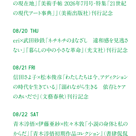
の現在地」
『美術手帖 2026年7月号・
特集「21世紀
の現代アート事典」』（美術出版社）刊行記念
08/20 Thu
eri×武田砂鉄
「ネチネチのまなざし 違和感を見逃さ
ない」
『暮らしの中の小さな革命』（光文社）刊行記念
08/21 Fri
信田さよ子×松本俊彦
「わたしたちは今、アディクション
の時代を生きている」
『溺れながら生きる 依存とケア
のあいだで』（文藝春秋）刊行記念
08/22 Sat
青木淳悟×伊藤亜紗×佐々木敦
「小説の身体と私の
からだ」
『青木淳悟初期作品コレクション』（書肆侃侃