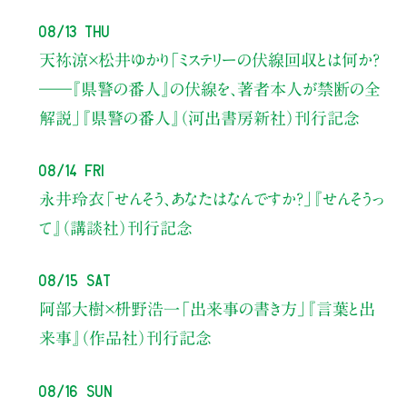
08/13 Thu
天祢涼×松井ゆかり
「ミステリーの伏線回収とは何か？
――『県警の番人』の伏線を、著者本人が禁断の全
解説」
『県警の番人』（河出書房新社）刊行記念
08/14 Fri
永井玲衣
「せんそう、あなたはなんですか？」
『せんそうっ
て』（講談社）刊行記念
08/15 Sat
阿部大樹×枡野浩一
「出来事の書き方」
『言葉と出
来事』（作品社）刊行記念
08/16 Sun