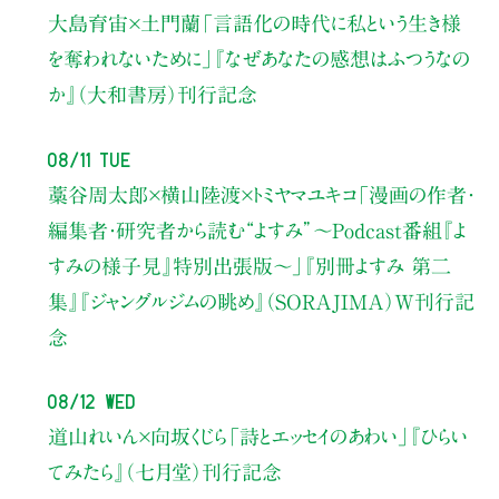
大島育宙×土門蘭
「言語化の時代に私という生き様
を奪われないために」
『なぜあなたの感想はふつうなの
か』（大和書房）刊行記念
08/11 Tue
藁谷周太郎×横山陸渡×トミヤマユキコ
「漫画の作者・
編集者・研究者から読む“よすみ”
〜Podcast番組『よ
すみの様子見』特別出張版〜」
『別冊よすみ 第二
集』『ジャングルジムの眺め』（SORAJIMA）W刊行記
念
08/12 Wed
道山れいん×向坂くじら
「詩とエッセイのあわい」
『ひらい
てみたら』（七月堂）刊行記念