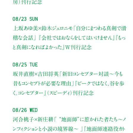
房）刊行記念
08/23 Sun
上坂あゆ美×鈴木ジェロニモ
「自分にまつわる真剣で滑
稽な会話」
『会社ではおならをしてはいけません』『もっ
と真剣になればよかった』W刊行記念
08/25 Tue
坂井直樹×吉田将英
「新旧コンセプター対談～今も
昔もコンセプトが必要な理由」
『ピークではなく、谷を歩
く。コンセプター』（スピーディ）刊行記念
08/26 Wed
河合桃子×新庄耕
「 “地面師”に惹かれた者たち〜ノ
ンフィクションと小説の境界線〜 」
『地面師連絡役カト