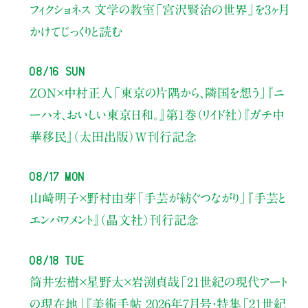
フィクショネス 文学の教室
「宮沢賢治の世界」を3ヶ月
かけてじっくりと読む
08/16 Sun
ZON×中村正人
「東京の片隅から、隣国を想う」
『ニ
ーハオ、おいしい東京日和。』第1巻（リイド社）
『ガチ中
華移民』（太田出版）W刊行記念
08/17 Mon
山崎明子×野村由芽
「手芸が紡ぐつながり」
『手芸と
エンパワメント』（晶文社）刊行記念
08/18 Tue
筒井宏樹×星野太×岩渕貞哉
「21世紀の現代アート
の現在地」
『美術手帖 2026年7月号・
特集「21世紀