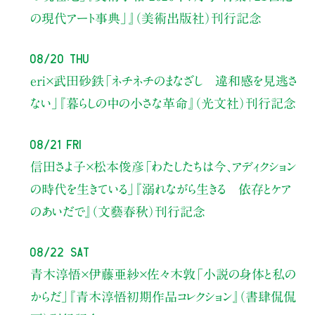
の現代アート事典」』（美術出版社）刊行記念
08/20 Thu
eri×武田砂鉄
「ネチネチのまなざし 違和感を見逃さ
ない」
『暮らしの中の小さな革命』（光文社）刊行記念
08/21 Fri
信田さよ子×松本俊彦
「わたしたちは今、アディクション
の時代を生きている」
『溺れながら生きる 依存とケア
のあいだで』（文藝春秋）刊行記念
08/22 Sat
青木淳悟×伊藤亜紗×佐々木敦
「小説の身体と私の
からだ」
『青木淳悟初期作品コレクション』（書肆侃侃