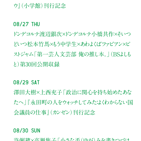
ウ』（小学館）刊行記念
08/27 Thu
ドンデコルテ渡辺銀次×ドンデコルテ小橋共作×そいつ
どいつ松本竹馬×もう中学生×あわよくばファビアン×ピ
ストジャム
「第一芸人文芸部 俺の推し本。」（BSよしも
と）
第30回公開収録
08/29 Sat
澤田大樹×上西充子
「政治に関心を持ち始めたあな
たへ」
『永田町の人をウォッチしてみた：よくわからない国
会議員の仕事』（カンゼン）刊行記念
08/30 Sun
許俐葳×高瀬隼子
「小さな歪（ゆが）みを書きつづけ