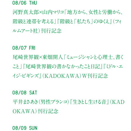
08/06 Thu
河野真太郎×山内マリコ
「地方から、女性と労働から、
階級と連帯を考える」
『階級と「私たち」のゆくえ』（フィ
ルムアート社）刊行記念
08/07 Fri
尾崎世界観×東畑開人
「ミュージシャンと心理士、書く
こと」
『尾崎世界観の書かなかったこと日記』『ミドル・エ
イジ・ビギンズ』（KADOKAWA）W刊行記念
08/08 Sat
平井まさあき（男性ブランコ）
『生きとし生ける音』（KAD
OKAWA）刊行記念
08/09 Sun