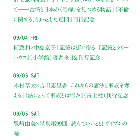
て――
台湾と日本の〈周縁〉を見つめる物語」
『不倫
に関する、ちょっとした疑問』刊行記念
09/04 Fri
何致和×中島京子
「記憶は街に宿る」
『記憶とツリー
ハウス』（小学館）著者来日＆刊行記念
09/05 Sat
木村草太×吉田恵里香
「これからの憲法と家族を考
える」
『法にとって家族とは何か』（青土社）刊行記念
09/05 Sat
豊﨑由美×星泉
第99回「読んでいいとも！ ガイブンの
輪」