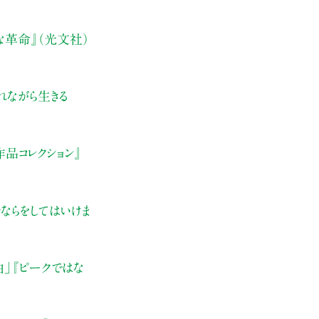
な革命』（光文社）
れながら生きる
品コレクション』
ならをしてはいけま
由」
『ピークではな