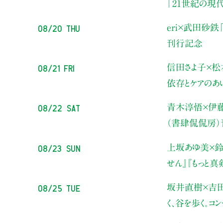
「21世紀の現
08/20 Thu
eri×武田砂鉄
刊行記念
08/21 Fri
信田さよ子×松
依存とケアのあ
08/22 Sat
青木淳悟×伊
（書肆侃侃房
08/23 Sun
上坂あゆ美×鈴
せん』『もっと
08/25 Tue
坂井直樹×吉
く、谷を歩く。コ