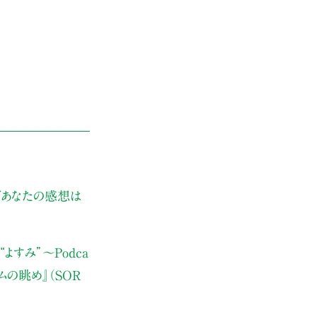
ぜあなたの感想は
よすみ”
〜Podca
ムの眺め』（SOR