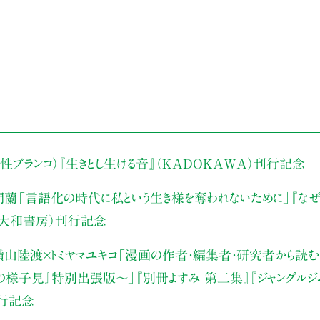
性ブランコ）
『生きとし生ける音』（KADOKAWA）刊行記念
門蘭
「言語化の時代に私という生き様を奪われないために」
『な
（大和書房）刊行記念
山陸渡×トミヤマユキコ
「漫画の作者・編集者・研究者から読む“
みの様子見』特別出張版〜」
『別冊よすみ 第二集』『ジャングルジ
刊行記念