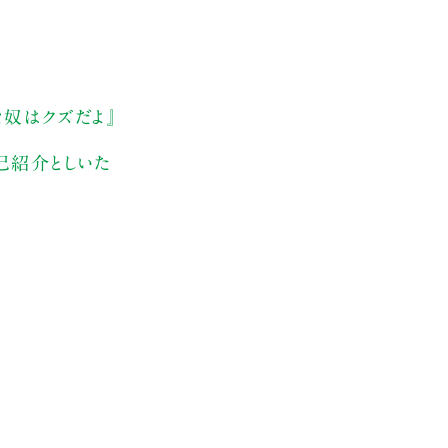
な奴はクズだよ』
己紹介としいた