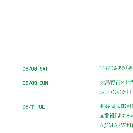
08/08 Sat
平井まさあき（男
08/09 Sun
大島育宙×土
ふつうなのか』
08/11 Tue
藁谷周太郎×横
st番組『よす
AJIMA）W