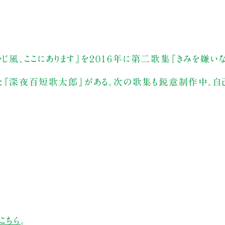
むじ風、ここにあります』を２０１６年に第二歌集『きみを嫌い
た『深夜百短歌太郎』がある。次の歌集も鋭意制作中。自
こちら
。