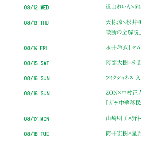
08/12 Wed
道山れいん×向
08/13 Thu
天祢涼×松井ゆ
禁断の全解説
08/14 Fri
永井玲衣
「せん
08/15 Sat
阿部大樹×枡
08/16 Sun
フィクショネス 
08/16 Sun
ZON×中村正
『ガチ中華移民
08/17 Mon
山崎明子×野
08/18 Tue
筒井宏樹×星