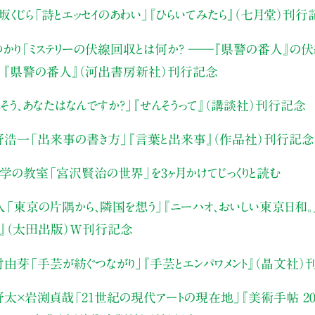
坂くじら
「詩とエッセイのあわい」
『ひらいてみたら』（七月堂）刊行
かり
「ミステリーの伏線回収とは何か？ ――『県警の番人』の
」
『県警の番人』（河出書房新社）刊行記念
そう、あなたはなんですか？」
『せんそうって』（講談社）刊行記念
野浩一
「出来事の書き方」
『言葉と出来事』（作品社）刊行記念
文学の教室
「宮沢賢治の世界」を3ヶ月かけてじっくりと読む
人
「東京の片隅から、隣国を想う」
『ニーハオ、おいしい東京日和。』
』（太田出版）W刊行記念
村由芽
「手芸が紡ぐつながり」
『手芸とエンパワメント』（晶文社）
野太×岩渕貞哉
「21世紀の現代アートの現在地」
『美術手帖 20