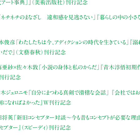
代アート事典」』（美術出版社）刊行記念
「ネチネチのまなざし 違和感を見逃さない」
『暮らしの中の小さ
本俊彦
「わたしたちは今、アディクションの時代を生きている」
『溺
いだで』（文藝春秋）刊行記念
藤亜紗×佐々木敦
「小説の身体と私のからだ」
『青木淳悟初期作
）刊行記念
木ジェロニモ
「自分にまつわる真剣で滑稽な会話」
『会社ではお
真剣になればよかった』W刊行記念
田将英
「新旧コンセプター対談～今も昔もコンセプトが必要な理
ンセプター』（スピーディ）刊行記念