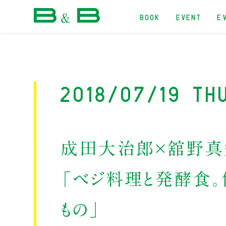
BOOK
EVENT
E
本屋 B&B
2018/07/19 Th
成田大治郎×舘野真
「ベジ料理と発酵食。
もの」