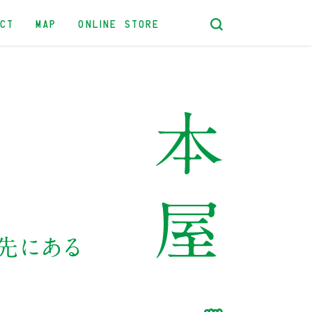
ACT
MAP
ONLINE STORE
先にある