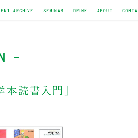
VENT ARCHIVE
SEMINAR
DRINK
ABOUT
CONT
n -
数学本読書入門」