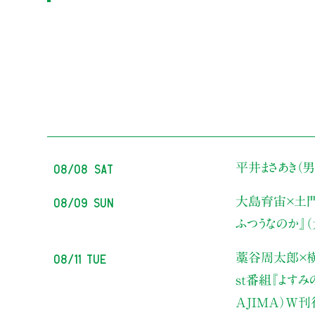
08/08 Sat
平井まさあき（男
08/09 Sun
大島育宙×土
ふつうなのか』
08/11 Tue
藁谷周太郎×横
st番組『よす
AJIMA）W