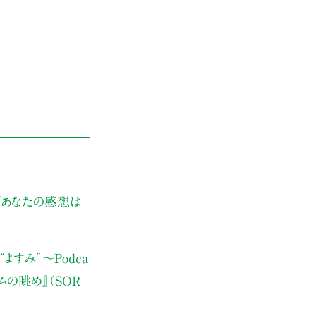
ぜあなたの感想は
よすみ”
〜Podca
ムの眺め』（SOR