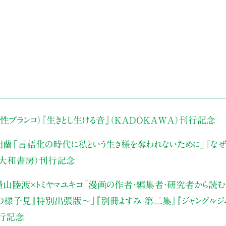
性ブランコ）
『生きとし生ける音』（KADOKAWA）刊行記念
門蘭
「言語化の時代に私という生き様を奪われないために」
『な
（大和書房）刊行記念
山陸渡×トミヤマユキコ
「漫画の作者・編集者・研究者から読む“
みの様子見』特別出張版〜」
『別冊よすみ 第二集』『ジャングルジ
刊行記念