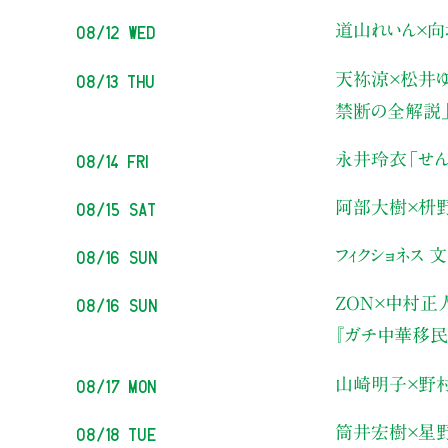
08/12 Wed
道山れいん×向
08/13 Thu
天祢涼×松井ゆ
禁断の全解説
08/14 Fri
永井玲衣
「せん
08/15 Sat
阿部大樹×枡
08/16 Sun
フィクショネス 
08/16 Sun
ZON×中村正
『ガチ中華移民
08/17 Mon
山崎明子×野
08/18 Tue
筒井宏樹×星