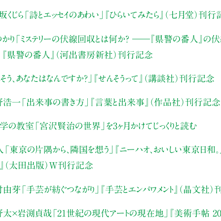
坂くじら
「詩とエッセイのあわい」
『ひらいてみたら』（七月堂）刊行
かり
「ミステリーの伏線回収とは何か？ ――『県警の番人』の
」
『県警の番人』（河出書房新社）刊行記念
そう、あなたはなんですか？」
『せんそうって』（講談社）刊行記念
野浩一
「出来事の書き方」
『言葉と出来事』（作品社）刊行記念
文学の教室
「宮沢賢治の世界」を3ヶ月かけてじっくりと読む
人
「東京の片隅から、隣国を想う」
『ニーハオ、おいしい東京日和。』
』（太田出版）W刊行記念
村由芽
「手芸が紡ぐつながり」
『手芸とエンパワメント』（晶文社）
野太×岩渕貞哉
「21世紀の現代アートの現在地」
『美術手帖 20