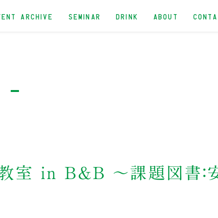
VENT ARCHIVE
SEMINAR
DRINK
ABOUT
CONT
n -
教室 in B&B 〜課題図書