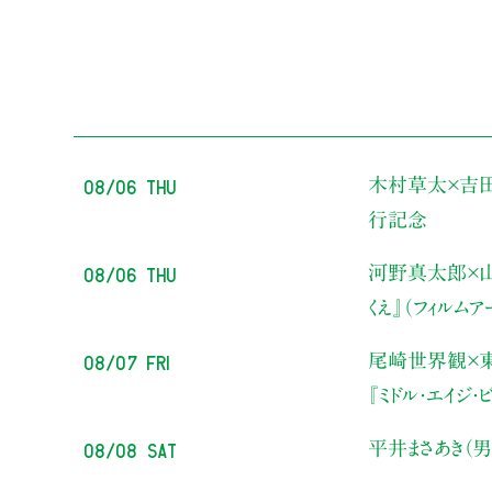
08/06 Thu
木村草太×吉
行記念
08/06 Thu
河野真太郎×山
くえ』（フィルム
08/07 Fri
尾崎世界観×
『ミドル・エイジ
08/08 Sat
平井まさあき（男