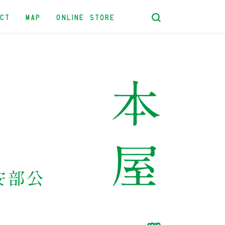
ACT
MAP
ONLINE STORE
：安部公