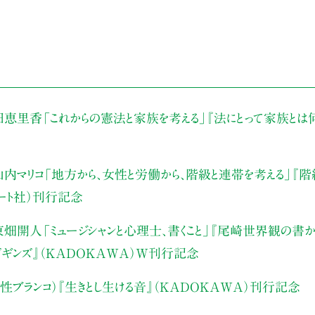
田恵里香
「これからの憲法と家族を考える」
『法にとって家族とは
内マリコ
「地方から、女性と労働から、階級と連帯を考える」
『階
アート社）刊行記念
東畑開人
「ミュージシャンと心理士、書くこと」
『尾崎世界観の書か
・ビギンズ』（KADOKAWA）W刊行記念
性ブランコ）
『生きとし生ける音』（KADOKAWA）刊行記念