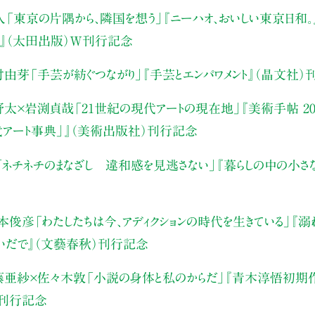
人
「東京の片隅から、隣国を想う」
『ニーハオ、おいしい東京日和。』
』（太田出版）W刊行記念
村由芽
「手芸が紡ぐつながり」
『手芸とエンパワメント』（晶文社）
野太×岩渕貞哉
「21世紀の現代アートの現在地」
『美術手帖 20
代アート事典」』（美術出版社）刊行記念
「ネチネチのまなざし 違和感を見逃さない」
『暮らしの中の小さ
本俊彦
「わたしたちは今、アディクションの時代を生きている」
『溺
いだで』（文藝春秋）刊行記念
藤亜紗×佐々木敦
「小説の身体と私のからだ」
『青木淳悟初期作
）刊行記念