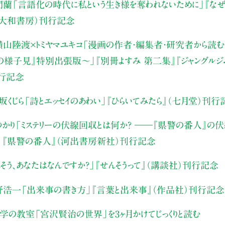
門蘭
「言語化の時代に私という生き様を奪われないために」
『な
（大和書房）刊行記念
山陸渡×トミヤマユキコ
「漫画の作者・編集者・研究者から読む“
みの様子見』特別出張版〜」
『別冊よすみ 第二集』『ジャングルジ
刊行記念
坂くじら
「詩とエッセイのあわい」
『ひらいてみたら』（七月堂）刊行
かり
「ミステリーの伏線回収とは何か？ ――『県警の番人』の
」
『県警の番人』（河出書房新社）刊行記念
そう、あなたはなんですか？」
『せんそうって』（講談社）刊行記念
野浩一
「出来事の書き方」
『言葉と出来事』（作品社）刊行記念
文学の教室
「宮沢賢治の世界」を3ヶ月かけてじっくりと読む