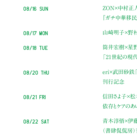
08/16 Sun
ZON×中村正
『ガチ中華移民
08/17 Mon
山崎明子×野
08/18 Tue
筒井宏樹×星
「21世紀の現
08/20 Thu
eri×武田砂鉄
刊行記念
08/21 Fri
信田さよ子×松
依存とケアのあ
08/22 Sat
青木淳悟×伊
（書肆侃侃房