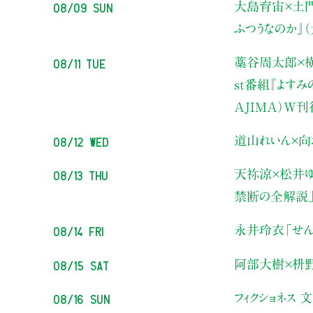
08/09 Sun
大島育宙×土
ふつうなのか』
08/11 Tue
藁谷周太郎×横
st番組『よす
AJIMA）W
08/12 Wed
道山れいん×向
08/13 Thu
天祢涼×松井ゆ
禁断の全解説
08/14 Fri
永井玲衣
「せん
08/15 Sat
阿部大樹×枡
08/16 Sun
フィクショネス 