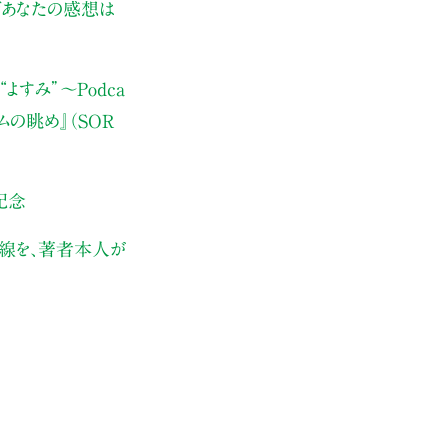
ぜあなたの感想は
よすみ”
〜Podca
ムの眺め』（SOR
記念
伏線を、著者本人が