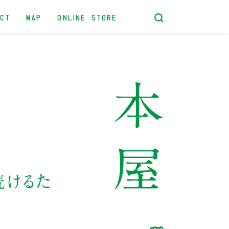
ACT
MAP
ONLINE STORE
続けるた