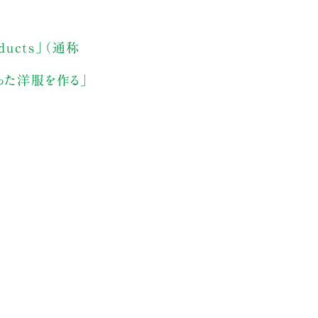
oducts」（通称
かった洋服を作る」
。