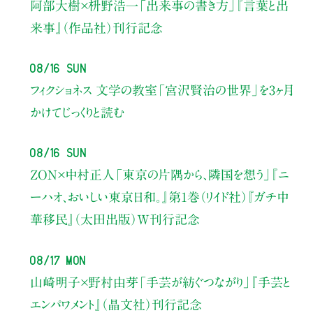
阿部大樹×枡野浩一
「出来事の書き方」
『言葉と出
来事』（作品社）刊行記念
08/16 Sun
フィクショネス 文学の教室
「宮沢賢治の世界」を3ヶ月
かけてじっくりと読む
08/16 Sun
ZON×中村正人
「東京の片隅から、隣国を想う」
『ニ
ーハオ、おいしい東京日和。』第1巻（リイド社）
『ガチ中
華移民』（太田出版）W刊行記念
08/17 Mon
山崎明子×野村由芽
「手芸が紡ぐつながり」
『手芸と
エンパワメント』（晶文社）刊行記念