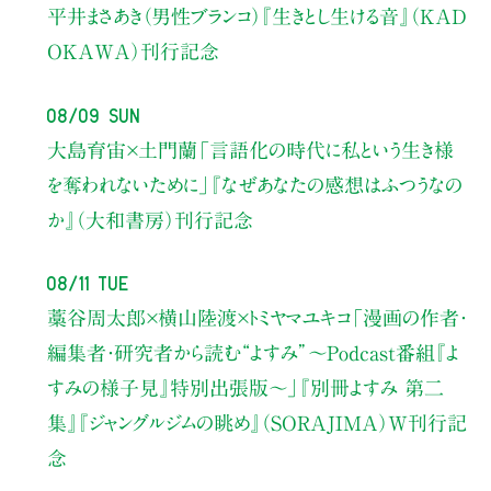
平井まさあき（男性ブランコ）
『生きとし生ける音』（KAD
OKAWA）刊行記念
08/09 Sun
大島育宙×土門蘭
「言語化の時代に私という生き様
を奪われないために」
『なぜあなたの感想はふつうなの
か』（大和書房）刊行記念
08/11 Tue
藁谷周太郎×横山陸渡×トミヤマユキコ
「漫画の作者・
編集者・研究者から読む“よすみ”
〜Podcast番組『よ
すみの様子見』特別出張版〜」
『別冊よすみ 第二
集』『ジャングルジムの眺め』（SORAJIMA）W刊行記
念