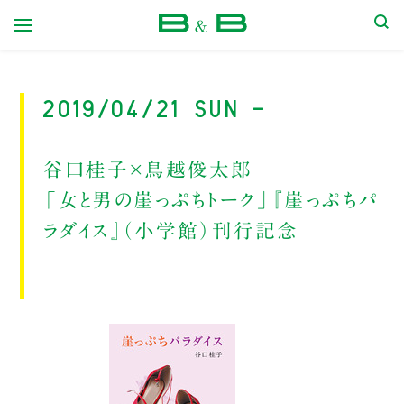
本屋 B&B
2019/04/21 Sun -
谷口桂子×鳥越俊太郎
「女と男の崖っぷちトーク」『崖っぷちパ
ラダイス』（小学館）刊行記念