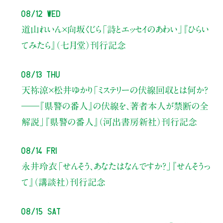
08/12 Wed
道山れいん×向坂くじら
「詩とエッセイのあわい」
『ひらい
てみたら』（七月堂）刊行記念
08/13 Thu
天祢涼×松井ゆかり
「ミステリーの伏線回収とは何か？
――『県警の番人』の伏線を、著者本人が禁断の全
解説」
『県警の番人』（河出書房新社）刊行記念
08/14 Fri
永井玲衣
「せんそう、あなたはなんですか？」
『せんそうっ
て』（講談社）刊行記念
08/15 Sat