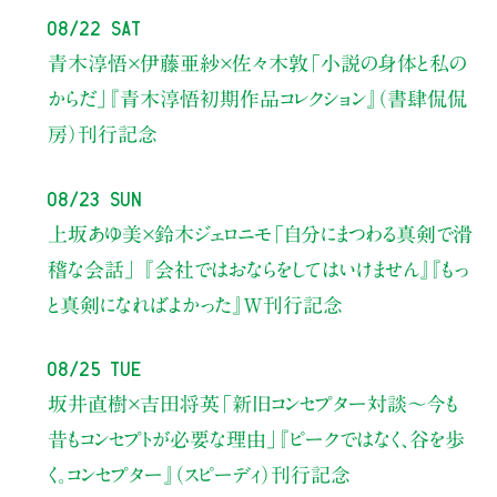
08/22 Sat
青木淳悟×伊藤亜紗×佐々木敦
「小説の身体と私の
からだ」
『青木淳悟初期作品コレクション』（書肆侃侃
房）刊行記念
08/23 Sun
上坂あゆ美×鈴木ジェロニモ
「自分にまつわる真剣で滑
稽な会話」
『会社ではおならをしてはいけません』『もっ
と真剣になればよかった』W刊行記念
08/25 Tue
坂井直樹×吉田将英
「新旧コンセプター対談～今も
昔もコンセプトが必要な理由」
『ピークではなく、谷を歩
く。コンセプター』（スピーディ）刊行記念