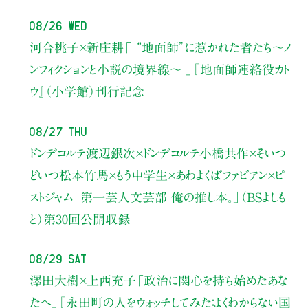
08/26 Wed
河合桃子×新庄耕
「 “地面師”に惹かれた者たち〜ノ
ンフィクションと小説の境界線〜 」
『地面師連絡役カト
ウ』（小学館）刊行記念
08/27 Thu
ドンデコルテ渡辺銀次×ドンデコルテ小橋共作×そいつ
どいつ松本竹馬×もう中学生×あわよくばファビアン×ピ
ストジャム
「第一芸人文芸部 俺の推し本。」（BSよしも
と）
第30回公開収録
08/29 Sat
澤田大樹×上西充子
「政治に関心を持ち始めたあな
たへ」
『永田町の人をウォッチしてみた：よくわからない国