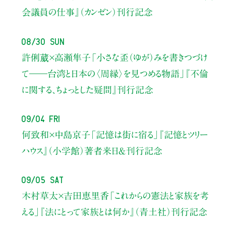
会議員の仕事』（カンゼン）刊行記念
08/30 Sun
許俐葳×高瀬隼子
「小さな歪（ゆが）みを書きつづけ
て――
台湾と日本の〈周縁〉を見つめる物語」
『不倫
に関する、ちょっとした疑問』刊行記念
09/04 Fri
何致和×中島京子
「記憶は街に宿る」
『記憶とツリー
ハウス』（小学館）著者来日＆刊行記念
09/05 Sat
木村草太×吉田恵里香
「これからの憲法と家族を考
える」
『法にとって家族とは何か』（青土社）刊行記念