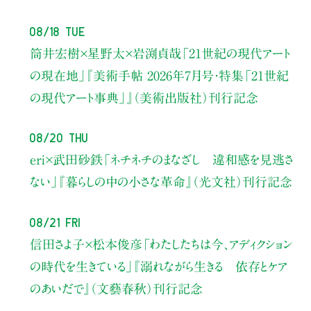
08/18 Tue
筒井宏樹×星野太×岩渕貞哉
「21世紀の現代アート
の現在地」
『美術手帖 2026年7月号・
特集「21世紀
の現代アート事典」』（美術出版社）刊行記念
08/20 Thu
eri×武田砂鉄
「ネチネチのまなざし 違和感を見逃さ
ない」
『暮らしの中の小さな革命』（光文社）刊行記念
08/21 Fri
信田さよ子×松本俊彦
「わたしたちは今、アディクション
の時代を生きている」
『溺れながら生きる 依存とケア
のあいだで』（文藝春秋）刊行記念