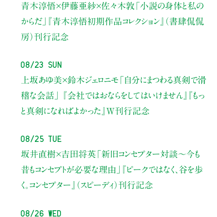
青木淳悟×伊藤亜紗×佐々木敦
「小説の身体と私の
からだ」
『青木淳悟初期作品コレクション』（書肆侃侃
房）刊行記念
08/23 Sun
上坂あゆ美×鈴木ジェロニモ
「自分にまつわる真剣で滑
稽な会話」
『会社ではおならをしてはいけません』『もっ
と真剣になればよかった』W刊行記念
08/25 Tue
坂井直樹×吉田将英
「新旧コンセプター対談～今も
昔もコンセプトが必要な理由」
『ピークではなく、谷を歩
く。コンセプター』（スピーディ）刊行記念
08/26 Wed