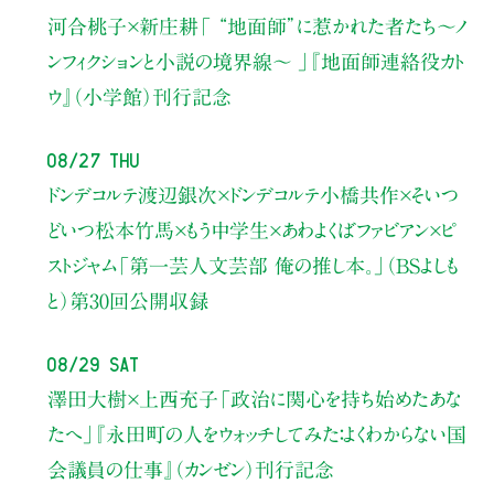
河合桃子×新庄耕
「 “地面師”に惹かれた者たち〜ノ
ンフィクションと小説の境界線〜 」
『地面師連絡役カト
ウ』（小学館）刊行記念
08/27 Thu
ドンデコルテ渡辺銀次×ドンデコルテ小橋共作×そいつ
どいつ松本竹馬×もう中学生×あわよくばファビアン×ピ
ストジャム
「第一芸人文芸部 俺の推し本。」（BSよしも
と）
第30回公開収録
08/29 Sat
澤田大樹×上西充子
「政治に関心を持ち始めたあな
たへ」
『永田町の人をウォッチしてみた：よくわからない国
会議員の仕事』（カンゼン）刊行記念