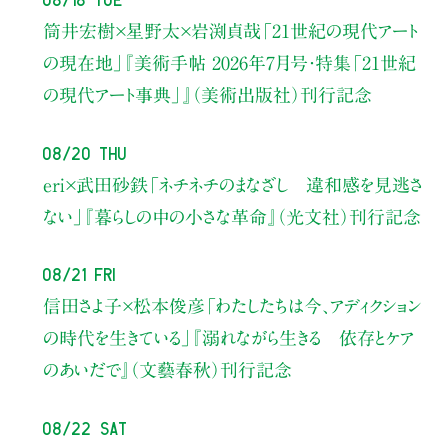
筒井宏樹×星野太×岩渕貞哉
「21世紀の現代アート
の現在地」
『美術手帖 2026年7月号・
特集「21世紀
の現代アート事典」』（美術出版社）刊行記念
08/20 Thu
eri×武田砂鉄
「ネチネチのまなざし 違和感を見逃さ
ない」
『暮らしの中の小さな革命』（光文社）刊行記念
08/21 Fri
信田さよ子×松本俊彦
「わたしたちは今、アディクション
の時代を生きている」
『溺れながら生きる 依存とケア
のあいだで』（文藝春秋）刊行記念
08/22 Sat