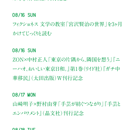
08/16 Sun
フィクショネス 文学の教室
「宮沢賢治の世界」を3ヶ月
かけてじっくりと読む
08/16 Sun
ZON×中村正人
「東京の片隅から、隣国を想う」
『ニ
ーハオ、おいしい東京日和。』第1巻（リイド社）
『ガチ中
華移民』（太田出版）W刊行記念
08/17 Mon
山崎明子×野村由芽
「手芸が紡ぐつながり」
『手芸と
エンパワメント』（晶文社）刊行記念
08/18 Tue