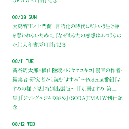
OKAWA）刊行記念
08/09 Sun
大島育宙×土門蘭
「言語化の時代に私という生き様
を奪われないために」
『なぜあなたの感想はふつうなの
か』（大和書房）刊行記念
08/11 Tue
藁谷周太郎×横山陸渡×トミヤマユキコ
「漫画の作者・
編集者・研究者から読む“よすみ”
〜Podcast番組『よ
すみの様子見』特別出張版〜」
『別冊よすみ 第二
集』『ジャングルジムの眺め』（SORAJIMA）W刊行記
念
08/12 Wed