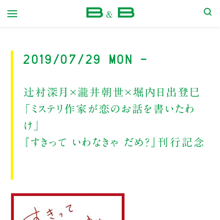
本屋 B&B
2019/07/29 Mon -
辻村深月×瀧井朝世×堀内日出登巳
「ミステリ作家が恋のお話を書いたわ
け」
『すきって いわなきゃ だめ？』刊行記念