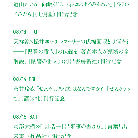
道山れいん×向坂くじら
「詩とエッセイのあわい」
『ひらい
てみたら』（七月堂）刊行記念
08/13 Thu
天祢涼×松井ゆかり
「ミステリーの伏線回収とは何か？
――『県警の番人』の伏線を、著者本人が禁断の全
解説」
『県警の番人』（河出書房新社）刊行記念
08/14 Fri
永井玲衣
「せんそう、あなたはなんですか？」
『せんそうっ
て』（講談社）刊行記念
08/15 Sat
阿部大樹×枡野浩一
「出来事の書き方」
『言葉と出
来事』（作品社）刊行記念