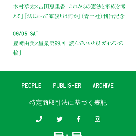
木村草太×吉田恵里香
「これからの憲法と家族を考
える」
『法にとって家族とは何か』（青土社）刊行記念
09/05 Sat
豊﨑由美×星泉
第99回「読んでいいとも！ ガイブンの
輪」
PEOPLE
PUBLISHER
ARCHIVE
特定商取引法に基づく表記