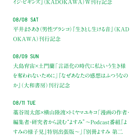
イジ・ビギンズ』（KADOKAWA）W刊行記念
08/08 Sat
平井まさあき（男性ブランコ）
『生きとし生ける音』（KAD
OKAWA）刊行記念
08/09 Sun
大島育宙×土門蘭
「言語化の時代に私という生き様
を奪われないために」
『なぜあなたの感想はふつうなの
か』（大和書房）刊行記念
08/11 Tue
藁谷周太郎×横山陸渡×トミヤマユキコ
「漫画の作者・
編集者・研究者から読む“よすみ”
〜Podcast番組『よ
すみの様子見』特別出張版〜」
『別冊よすみ 第二