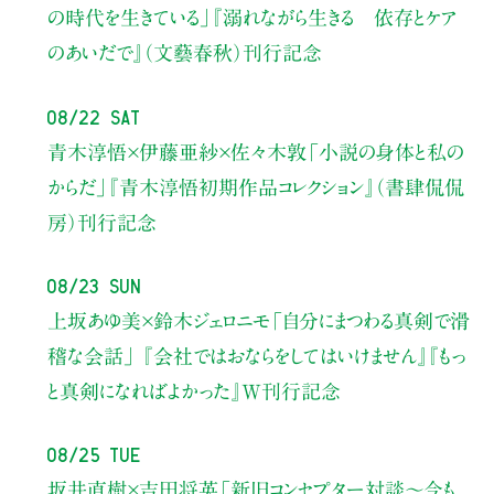
の時代を生きている」
『溺れながら生きる 依存とケア
のあいだで』（文藝春秋）刊行記念
08/22 Sat
青木淳悟×伊藤亜紗×佐々木敦
「小説の身体と私の
からだ」
『青木淳悟初期作品コレクション』（書肆侃侃
房）刊行記念
08/23 Sun
上坂あゆ美×鈴木ジェロニモ
「自分にまつわる真剣で滑
稽な会話」
『会社ではおならをしてはいけません』『もっ
と真剣になればよかった』W刊行記念
08/25 Tue
坂井直樹×吉田将英
「新旧コンセプター対談～今も