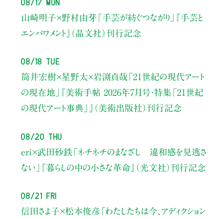
08/17 Mon
山崎明子×野村由芽
「手芸が紡ぐつながり」
『手芸と
エンパワメント』（晶文社）刊行記念
08/18 Tue
筒井宏樹×星野太×岩渕貞哉
「21世紀の現代アート
の現在地」
『美術手帖 2026年7月号・
特集「21世紀
の現代アート事典」』（美術出版社）刊行記念
08/20 Thu
eri×武田砂鉄
「ネチネチのまなざし 違和感を見逃さ
ない」
『暮らしの中の小さな革命』（光文社）刊行記念
08/21 Fri
信田さよ子×松本俊彦
「わたしたちは今、アディクション