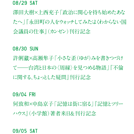
08/29 Sat
澤田大樹×上西充子
「政治に関心を持ち始めたあな
たへ」
『永田町の人をウォッチしてみた：よくわからない国
会議員の仕事』（カンゼン）刊行記念
08/30 Sun
許俐葳×高瀬隼子
「小さな歪（ゆが）みを書きつづけ
て――
台湾と日本の〈周縁〉を見つめる物語」
『不倫
に関する、ちょっとした疑問』刊行記念
09/04 Fri
何致和×中島京子
「記憶は街に宿る」
『記憶とツリー
ハウス』（小学館）著者来日＆刊行記念
09/05 Sat