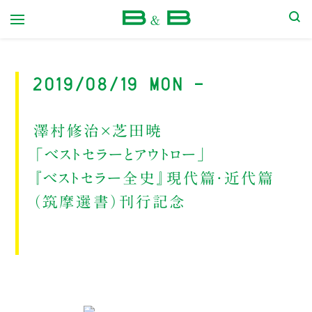
本屋 B&B
2019/08/19 Mon -
澤村修治×芝田暁
「ベストセラーとアウトロー」
『ベストセラー全史』現代篇・近代篇
（筑摩選書）刊行記念