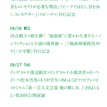
昔もコンセプトが必要な理由」
『ピークではなく、谷を歩
く。コンセプター』（スピーディ）刊行記念
08/26 Wed
河合桃子×新庄耕
「 “地面師”に惹かれた者たち〜ノ
ンフィクションと小説の境界線〜 」
『地面師連絡役カト
ウ』（小学館）刊行記念
08/27 Thu
ドンデコルテ渡辺銀次×ドンデコルテ小橋共作×そいつ
どいつ松本竹馬×もう中学生×あわよくばファビアン×ピ
ストジャム
「第一芸人文芸部 俺の推し本。」（BSよしも
と）
第30回公開収録