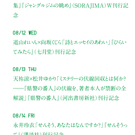
集』『ジャングルジムの眺め』（SORAJIMA）W刊行記
念
08/12 Wed
道山れいん×向坂くじら
「詩とエッセイのあわい」
『ひらい
てみたら』（七月堂）刊行記念
08/13 Thu
天祢涼×松井ゆかり
「ミステリーの伏線回収とは何か？
――『県警の番人』の伏線を、著者本人が禁断の全
解説」
『県警の番人』（河出書房新社）刊行記念
08/14 Fri
永井玲衣
「せんそう、あなたはなんですか？」
『せんそうっ
て』（講談社）刊行記念