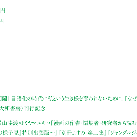
0円
0円
門蘭
「言語化の時代に私という生き様を奪われないために」
『な
（大和書房）刊行記念
山陸渡×トミヤマユキコ
「漫画の作者・編集者・研究者から読む“
みの様子見』特別出張版〜」
『別冊よすみ 第二集』『ジャングルジ