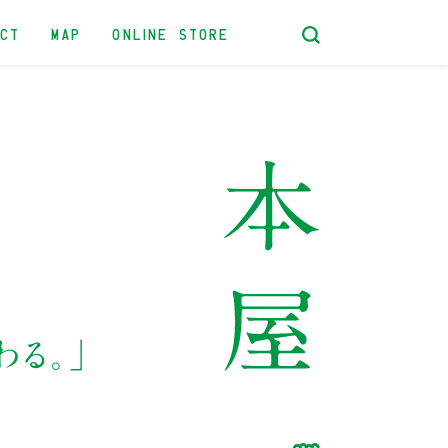
ACT
MAP
ONLINE STORE
わる。」
念