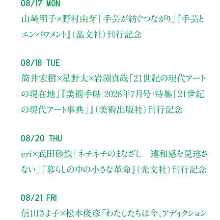
08/17 Mon
山崎明子×野村由芽
「手芸が紡ぐつながり」
『手芸と
エンパワメント』（晶文社）刊行記念
08/18 Tue
筒井宏樹×星野太×岩渕貞哉
「21世紀の現代アート
の現在地」
『美術手帖 2026年7月号・
特集「21世紀
の現代アート事典」』（美術出版社）刊行記念
08/20 Thu
eri×武田砂鉄
「ネチネチのまなざし 違和感を見逃さ
ない」
『暮らしの中の小さな革命』（光文社）刊行記念
08/21 Fri
信田さよ子×松本俊彦
「わたしたちは今、アディクション