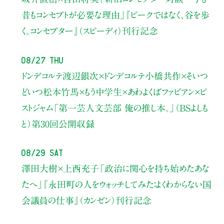
昔もコンセプトが必要な理由」
『ピークではなく、谷を歩
く。コンセプター』（スピーディ）刊行記念
08/27 Thu
ドンデコルテ渡辺銀次×ドンデコルテ小橋共作×そいつ
どいつ松本竹馬×もう中学生×あわよくばファビアン×ピ
ストジャム
「第一芸人文芸部 俺の推し本。」（BSよしも
と）
第30回公開収録
08/29 Sat
澤田大樹×上西充子
「政治に関心を持ち始めたあな
たへ」
『永田町の人をウォッチしてみた：よくわからない国
会議員の仕事』（カンゼン）刊行記念