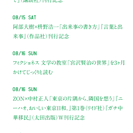
て』（講談社）刊行記念
08/15 Sat
阿部大樹×枡野浩一
「出来事の書き方」
『言葉と出
来事』（作品社）刊行記念
08/16 Sun
フィクショネス 文学の教室
「宮沢賢治の世界」を3ヶ月
かけてじっくりと読む
08/16 Sun
ZON×中村正人
「東京の片隅から、隣国を想う」
『ニ
ーハオ、おいしい東京日和。』第1巻（リイド社）
『ガチ中
華移民』（太田出版）W刊行記念