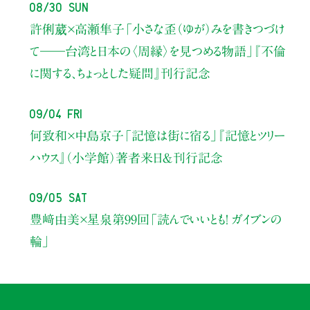
08/30 Sun
許俐葳×高瀬隼子
「小さな歪（ゆが）みを書きつづけ
て――
台湾と日本の〈周縁〉を見つめる物語」
『不倫
に関する、ちょっとした疑問』刊行記念
09/04 Fri
何致和×中島京子
「記憶は街に宿る」
『記憶とツリー
ハウス』（小学館）著者来日＆刊行記念
09/05 Sat
豊﨑由美×星泉
第99回「読んでいいとも！ ガイブンの
輪」