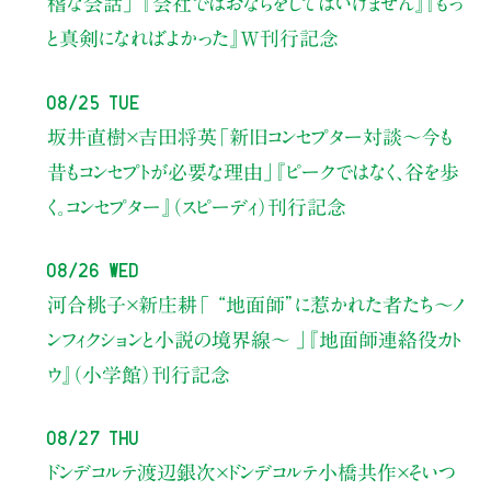
稽な会話」
『会社ではおならをしてはいけません』『もっ
と真剣になればよかった』W刊行記念
08/25 Tue
坂井直樹×吉田将英
「新旧コンセプター対談～今も
昔もコンセプトが必要な理由」
『ピークではなく、谷を歩
く。コンセプター』（スピーディ）刊行記念
08/26 Wed
河合桃子×新庄耕
「 “地面師”に惹かれた者たち〜ノ
ンフィクションと小説の境界線〜 」
『地面師連絡役カト
ウ』（小学館）刊行記念
08/27 Thu
ドンデコルテ渡辺銀次×ドンデコルテ小橋共作×そいつ