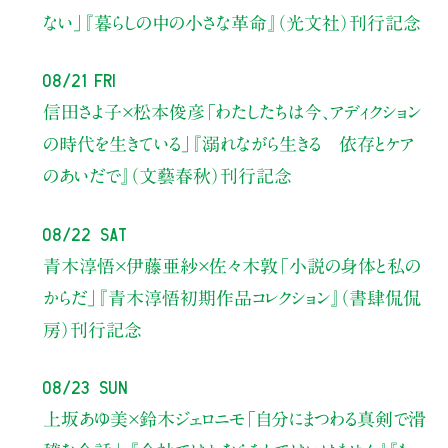
ない」
『暮らしの中の小さな革命』（光文社）刊行記念
08/21 Fri
信田さよ子×松本俊彦
「わたしたちは今、アディクション
の時代を生きている」
『溺れながら生きる 依存とケア
のあいだで』（文藝春秋）刊行記念
08/22 Sat
青木淳悟×伊藤亜紗×佐々木敦
「小説の身体と私の
からだ」
『青木淳悟初期作品コレクション』（書肆侃侃
房）刊行記念
08/23 Sun
上坂あゆ美×鈴木ジェロニモ
「自分にまつわる真剣で滑