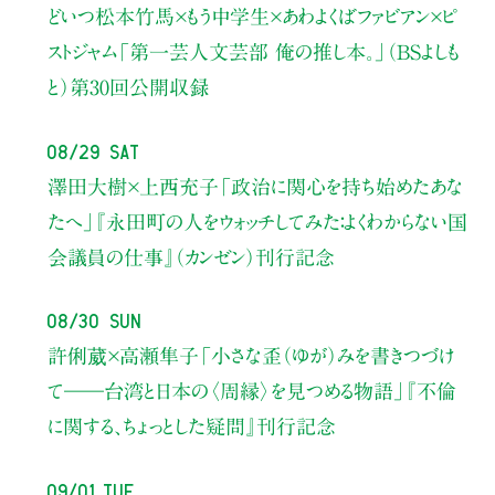
どいつ松本竹馬×もう中学生×あわよくばファビアン×ピ
ストジャム
「第一芸人文芸部 俺の推し本。」（BSよしも
と）
第30回公開収録
08/29 Sat
澤田大樹×上西充子
「政治に関心を持ち始めたあな
たへ」
『永田町の人をウォッチしてみた：よくわからない国
会議員の仕事』（カンゼン）刊行記念
08/30 Sun
許俐葳×高瀬隼子
「小さな歪（ゆが）みを書きつづけ
て――
台湾と日本の〈周縁〉を見つめる物語」
『不倫
に関する、ちょっとした疑問』刊行記念
09/01 Tue