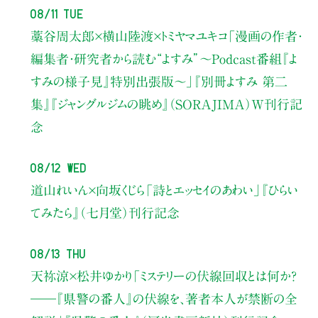
08/11 Tue
藁谷周太郎×横山陸渡×トミヤマユキコ
「漫画の作者・
編集者・研究者から読む“よすみ”
〜Podcast番組『よ
すみの様子見』特別出張版〜」
『別冊よすみ 第二
集』『ジャングルジムの眺め』（SORAJIMA）W刊行記
念
08/12 Wed
道山れいん×向坂くじら
「詩とエッセイのあわい」
『ひらい
てみたら』（七月堂）刊行記念
08/13 Thu
天祢涼×松井ゆかり
「ミステリーの伏線回収とは何か？
――『県警の番人』の伏線を、著者本人が禁断の全