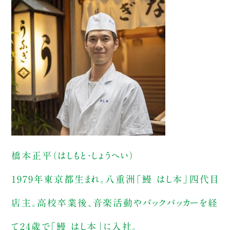
橋本正平（はしもと・しょうへい）
1979年東京都生まれ。八重洲「鰻 はし本」四代目
店主。高校卒業後、音楽活動やバックパッカーを経
て24歳で「鰻 はし本」に入社。