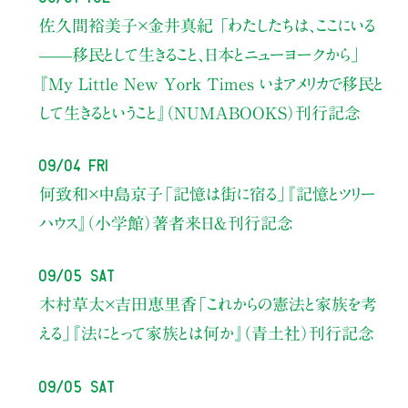
佐久間裕美子×金井真紀 「わたしたちは、ここにいる
——移民として生きること、日本とニューヨークから」
『My Little New York Times いまアメリカで移民と
して生きるということ』（NUMABOOKS）刊行記念
09/04 Fri
何致和×中島京子
「記憶は街に宿る」
『記憶とツリー
ハウス』（小学館）著者来日＆刊行記念
09/05 Sat
木村草太×吉田恵里香
「これからの憲法と家族を考
える」
『法にとって家族とは何か』（青土社）刊行記念
09/05 Sat