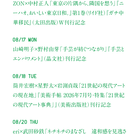
ZON×中村正人
「東京の片隅から、隣国を想う」
『ニ
ーハオ、おいしい東京日和。』第1巻（リイド社）
『ガチ中
華移民』（太田出版）W刊行記念
08/17 Mon
山崎明子×野村由芽
「手芸が紡ぐつながり」
『手芸と
エンパワメント』（晶文社）刊行記念
08/18 Tue
筒井宏樹×星野太×岩渕貞哉
「21世紀の現代アート
の現在地」
『美術手帖 2026年7月号・
特集「21世紀
の現代アート事典」』（美術出版社）刊行記念
08/20 Thu
eri×武田砂鉄
「ネチネチのまなざし 違和感を見逃さ