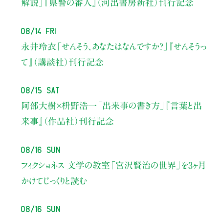
解説」
『県警の番人』（河出書房新社）刊行記念
08/14 Fri
永井玲衣
「せんそう、あなたはなんですか？」
『せんそうっ
て』（講談社）刊行記念
08/15 Sat
阿部大樹×枡野浩一
「出来事の書き方」
『言葉と出
来事』（作品社）刊行記念
08/16 Sun
フィクショネス 文学の教室
「宮沢賢治の世界」を3ヶ月
かけてじっくりと読む
08/16 Sun