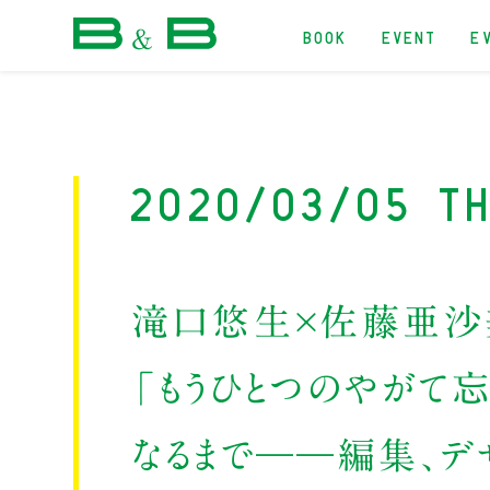
BOOK
EVENT
E
本屋 B&B
2020/03/05 T
滝口悠生×佐藤亜沙
「もうひとつのやがて
なるまで――編集、デ