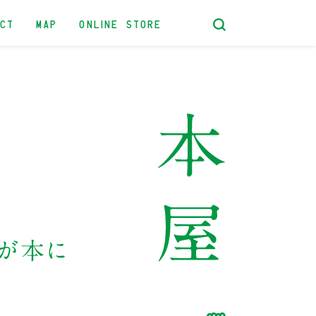
ACT
MAP
ONLINE STORE
記が本に