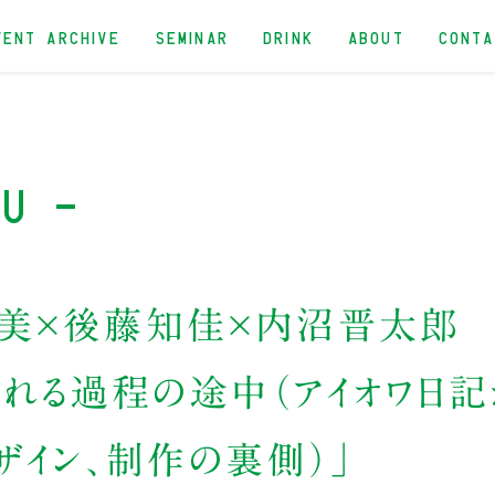
VENT ARCHIVE
SEMINAR
DRINK
ABOUT
CONT
hu -
美×後藤知佳×内沼晋太郎
忘れる過程の途中（アイオワ日
ザイン、制作の裏側）」