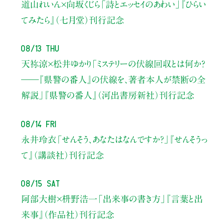
道山れいん×向坂くじら
「詩とエッセイのあわい」
『ひらい
てみたら』（七月堂）刊行記念
08/13 Thu
天祢涼×松井ゆかり
「ミステリーの伏線回収とは何か？
――『県警の番人』の伏線を、著者本人が禁断の全
解説」
『県警の番人』（河出書房新社）刊行記念
08/14 Fri
永井玲衣
「せんそう、あなたはなんですか？」
『せんそうっ
て』（講談社）刊行記念
08/15 Sat
阿部大樹×枡野浩一
「出来事の書き方」
『言葉と出
来事』（作品社）刊行記念