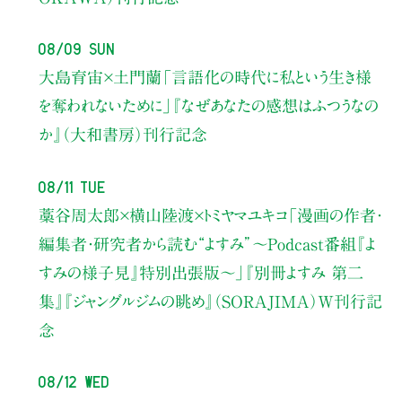
08/09 Sun
大島育宙×土門蘭
「言語化の時代に私という生き様
を奪われないために」
『なぜあなたの感想はふつうなの
か』（大和書房）刊行記念
08/11 Tue
藁谷周太郎×横山陸渡×トミヤマユキコ
「漫画の作者・
編集者・研究者から読む“よすみ”
〜Podcast番組『よ
すみの様子見』特別出張版〜」
『別冊よすみ 第二
集』『ジャングルジムの眺め』（SORAJIMA）W刊行記
念
08/12 Wed