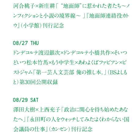
河合桃子×新庄耕
「 “地面師”に惹かれた者たち〜ノ
ンフィクションと小説の境界線〜 」
『地面師連絡役カト
ウ』（小学館）刊行記念
08/27 Thu
ドンデコルテ渡辺銀次×ドンデコルテ小橋共作×そいつ
どいつ松本竹馬×もう中学生×あわよくばファビアン×ピ
ストジャム
「第一芸人文芸部 俺の推し本。」（BSよしも
と）
第30回公開収録
08/29 Sat
澤田大樹×上西充子
「政治に関心を持ち始めたあな
たへ」
『永田町の人をウォッチしてみた：よくわからない国
会議員の仕事』（カンゼン）刊行記念