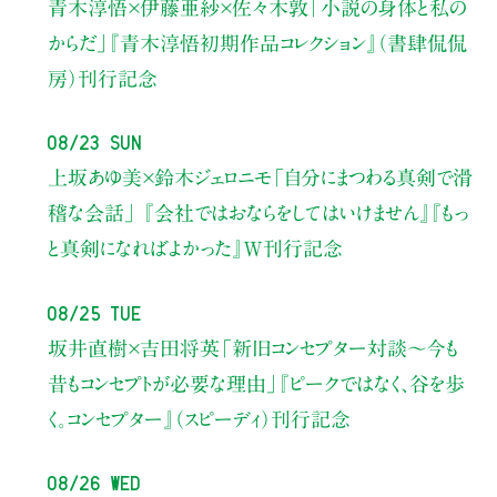
青木淳悟×伊藤亜紗×佐々木敦
「小説の身体と私の
からだ」
『青木淳悟初期作品コレクション』（書肆侃侃
房）刊行記念
08/23 Sun
上坂あゆ美×鈴木ジェロニモ
「自分にまつわる真剣で滑
稽な会話」
『会社ではおならをしてはいけません』『もっ
と真剣になればよかった』W刊行記念
08/25 Tue
坂井直樹×吉田将英
「新旧コンセプター対談～今も
昔もコンセプトが必要な理由」
『ピークではなく、谷を歩
く。コンセプター』（スピーディ）刊行記念
08/26 Wed