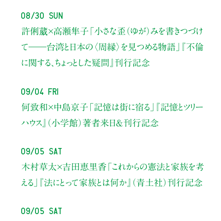
08/30 Sun
許俐葳×高瀬隼子
「小さな歪（ゆが）みを書きつづけ
て――
台湾と日本の〈周縁〉を見つめる物語」
『不倫
に関する、ちょっとした疑問』刊行記念
09/04 Fri
何致和×中島京子
「記憶は街に宿る」
『記憶とツリー
ハウス』（小学館）著者来日＆刊行記念
09/05 Sat
木村草太×吉田恵里香
「これからの憲法と家族を考
える」
『法にとって家族とは何か』（青土社）刊行記念
09/05 Sat