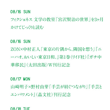
08/16 Sun
フィクショネス 文学の教室
「宮沢賢治の世界」を3ヶ月
かけてじっくりと読む
08/16 Sun
ZON×中村正人
「東京の片隅から、隣国を想う」
『ニ
ーハオ、おいしい東京日和。』第1巻（リイド社）
『ガチ中
華移民』（太田出版）W刊行記念
08/17 Mon
山崎明子×野村由芽
「手芸が紡ぐつながり」
『手芸と
エンパワメント』（晶文社）刊行記念
08/18 Tue