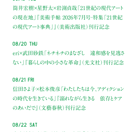
筒井宏樹×星野太×岩渕貞哉
「21世紀の現代アート
の現在地」
『美術手帖 2026年7月号・
特集「21世紀
の現代アート事典」』（美術出版社）刊行記念
08/20 Thu
eri×武田砂鉄
「ネチネチのまなざし 違和感を見逃さ
ない」
『暮らしの中の小さな革命』（光文社）刊行記念
08/21 Fri
信田さよ子×松本俊彦
「わたしたちは今、アディクション
の時代を生きている」
『溺れながら生きる 依存とケア
のあいだで』（文藝春秋）刊行記念
08/22 Sat