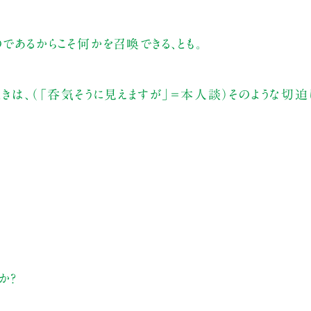
であるからこそ何かを召喚できる、とも。
ときは、（「呑気そうに見えますが」＝本人談）そのような切
か？