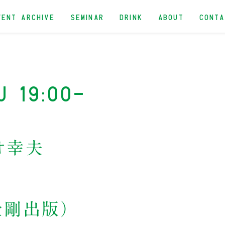
VENT ARCHIVE
SEMINAR
DRINK
ABOUT
CONT
u 19:00-
オ幸夫
」
金剛出版）