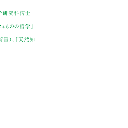
学研究科博士
なまものの哲学』
新書）、『天然知