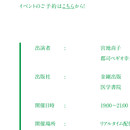
イベントのご予約は
こちら
から！
出演者
宮地尚子
郡司ペギオ幸
出版社
金剛出版
医学書院
開催日時
19:00～21:00
開催場所
リアルタイム配