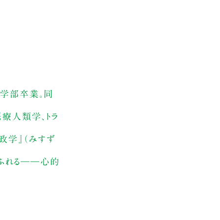
学部卒業。同
療人類学、トラ
政学』（みすず
にふれる――心的