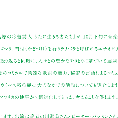
原の吟遊詩人 うたに生きる者たち』が 10月下旬に音
ズマリ、門付（かどづけ）を行うラリベラと呼ばれるエチオ
て振り返ると同時に、人々との豊かなやりとりに基づいて展
団のコミカルで深遠な歌詞の魅力、秘密の言語によるコミュ
ナウイルス感染症拡大のなかでの活動についても紹介しま
アフリカの地平から相対化してとらえ、考えることを促します
します。出演は著者の川瀬慈さんとピーター・バラカンさん