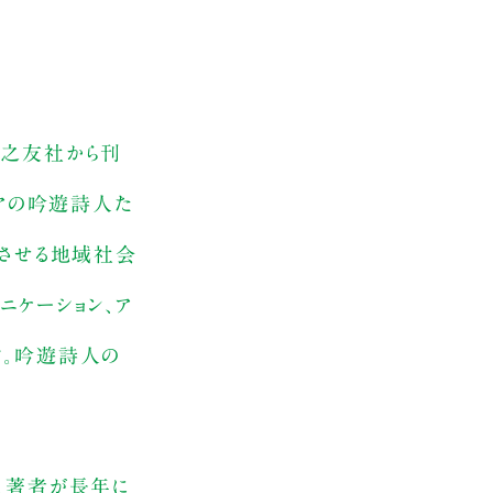
楽之友社から刊
ピアの吟遊詩人た
開させる地域社会
ニケーション、ア
す。吟遊詩人の
。
。著者が長年に