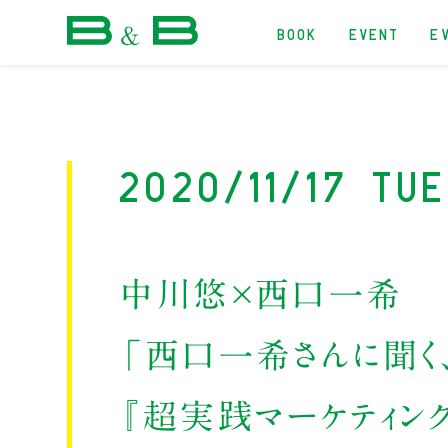
BOOK
EVENT
E
本屋 B&B
2020/11/17 Tu
中川悠×西口一希
「西口一希さんに聞く
『超実践マーケティング講