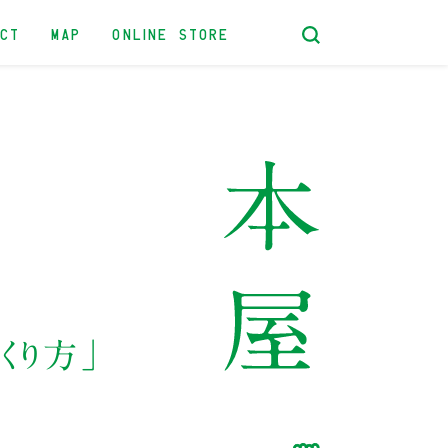
ACT
MAP
ONLINE STORE
くり方」